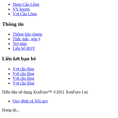
Shop Cầu Lông
VS Sports
Vợt Cầu Lông
Thông tin
Thông báo chung
Thắc mắc, góp ý
Trợ giúp
Liên hệ BQT
Liên kết bạn bè
Vợt cầu lông
Vợt cầu lông
Vợt cầu lông
Vợt cầu lông
Diễn đàn sử dụng XenForo™ ©2011 XenForo Ltd.
Quy định và Nội quy
Đang tải...