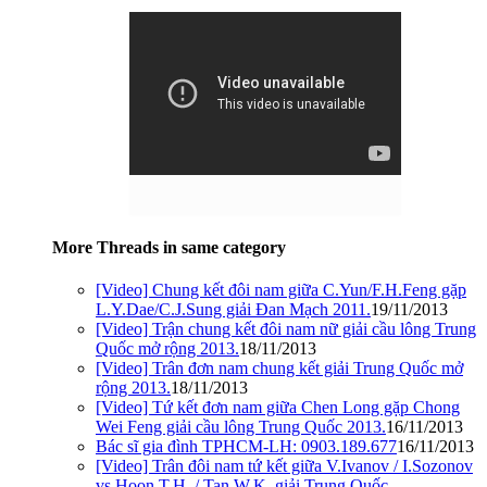
More Threads in same category
[Video] Chung kết đôi nam giữa C.Yun/F.H.Feng gặp
L.Y.Dae/C.J.Sung giải Đan Mạch 2011.
19/11/2013
[Video] Trận chung kết đôi nam nữ giải cầu lông Trung
Quốc mở rộng 2013.
18/11/2013
[Video] Trân đơn nam chung kết giải Trung Quốc mở
rộng 2013.
18/11/2013
[Video] Tứ kết đơn nam giữa Chen Long gặp Chong
Wei Feng giải cầu lông Trung Quốc 2013.
16/11/2013
Bác sĩ gia đình TPHCM-LH: 0903.189.677
16/11/2013
[Video] Trân đôi nam tứ kết giữa V.Ivanov / I.Sozonov
vs Hoon T.H. / Tan W.K. giải Trung Quốc