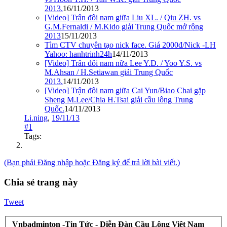
2013.
16/11/2013
[Video] Trân đôi nam giữa Liu XL. / Qiu ZH. vs
G.M.Fernaldi / M.Kido giải Trung Quốc mở rộng
2013
15/11/2013
Tìm CTV chuyên tạo nick face. Giá 2000đ/Nick -LH
Yahoo: hanhtrinh24h
14/11/2013
[Video] Trân đôi nam nữa Lee Y.D. / Yoo Y.S. vs
M.Ahsan / H.Setiawan giải Trung Quốc
2013.
14/11/2013
[Video] Trận đôi nam giữa Cai Yun/Biao Chai gặp
Sheng M.Lee/Chia H.Tsai giải cầu lông Trung
Quốc.
14/11/2013
Li.ning
,
19/11/13
#1
Tags:
(Bạn phải Đăng nhập hoặc Đăng ký để trả lời bài viết.)
Chia sẻ trang này
Tweet
Vnbadminton -Tin Tức - Diễn Đàn Cầu Lông Việt Nam