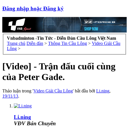
Đăng nhập hoặc Đăng ký
Vnbadminton -Tin Tức - Diễn Đàn Cầu Lông Việt Nam
Trang chủ
Diễn đàn
>
Thông Tin Cầu Lông
>
Video Giải Cầu
Lông
>
[Video] - Trận đấu cuối cùng
của Peter Gade.
Thảo luận trong '
Video Giải Cầu Lông
' bắt đầu bởi
Li.ning
,
19/11/13
.
Li.ning
VĐV Bán Chuyên