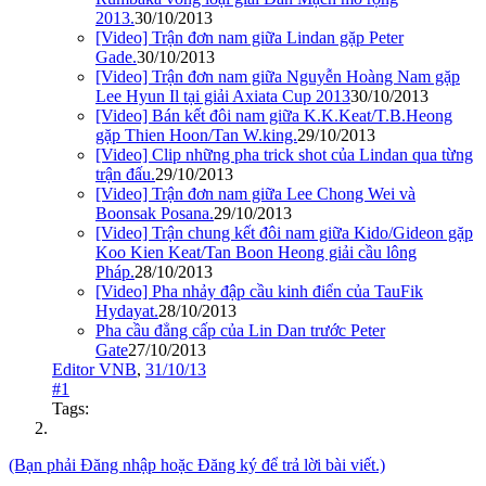
2013.
30/10/2013
[Video] Trận đơn nam giữa Lindan gặp Peter
Gade.
30/10/2013
[Video] Trận đơn nam giữa Nguyễn Hoàng Nam gặp
Lee Hyun Il tại giải Axiata Cup 2013
30/10/2013
[Video] Bán kết đôi nam giữa K.K.Keat/T.B.Heong
gặp Thien Hoon/Tan W.king.
29/10/2013
[Video] Clip những pha trick shot của Lindan qua từng
trận đấu.
29/10/2013
[Video] Trận đơn nam giữa Lee Chong Wei và
Boonsak Posana.
29/10/2013
[Video] Trận chung kết đôi nam giữa Kido/Gideon gặp
Koo Kien Keat/Tan Boon Heong giải cầu lông
Pháp.
28/10/2013
[Video] Pha nhảy đập cầu kinh điển của TauFik
Hydayat.
28/10/2013
Pha cầu đẳng cấp của Lin Dan trước Peter
Gate
27/10/2013
Editor VNB
,
31/10/13
#1
Tags:
(Bạn phải Đăng nhập hoặc Đăng ký để trả lời bài viết.)