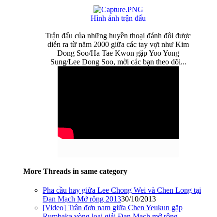
Hình ảnh trận đấu
Trận đấu của những huyền thoại đánh đôi được
diễn ra từ năm 2000 giữa các tay vợt như Kim
Dong Soo/Ha Tae Kwon gặp Yoo Yong
Sung/Lee Dong Soo, mời các bạn theo dõi...​
More Threads in same category
Pha cầu hay giữa Lee Chong Wei và Chen Long tại
Đan Mạch Mở rộng 2013
30/10/2013
[Video] Trân đơn nam giữa Chen Yeukun gặp
Rumbaka vòng loại giải Đan Mạch mở rộng