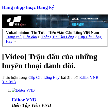
Đăng nhập hoặc Đăng ký
Vnbadminton -Tin Tức - Diễn Đàn Cầu Lông Việt Nam
Trang chủ
Diễn đàn
>
Thông Tin Cầu Lông
>
Clip Cầu Lông
Hay
>
[Video] Trận đấu của những
huyền thoại đánh đôi.
Thảo luận trong '
Clip Cầu Lông Hay
' bắt đầu bởi
Editor VNB
,
31/10/13
.
Editor VNB
Biên Tập Viên VNB