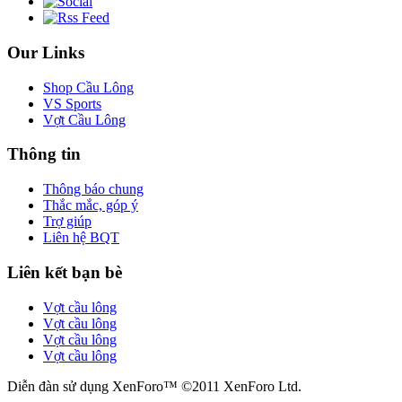
Our Links
Shop Cầu Lông
VS Sports
Vợt Cầu Lông
Thông tin
Thông báo chung
Thắc mắc, góp ý
Trợ giúp
Liên hệ BQT
Liên kết bạn bè
Vợt cầu lông
Vợt cầu lông
Vợt cầu lông
Vợt cầu lông
Diễn đàn sử dụng XenForo™ ©2011 XenForo Ltd.