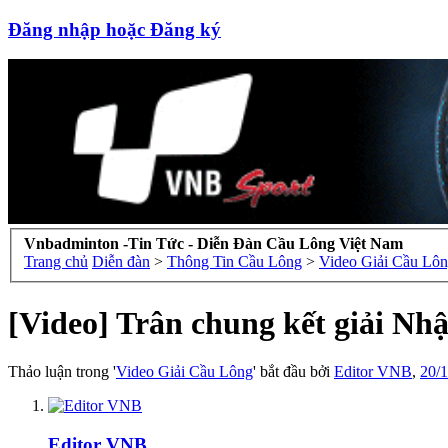
Đăng nhập hoặc Đăng ký
Vnbadminton -Tin Tức - Diễn Đàn Cầu Lông Việt Nam
Trang chủ
Diễn đàn
>
Thông Tin Cầu Lông
>
Video Giải Cầu Lô
[Video] Trân chung kết giải Nh
Thảo luận trong '
Video Giải Cầu Lông
' bắt đầu bởi
Editor VNB
,
20/1
Editor VNB