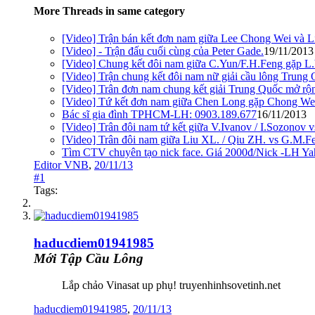
More Threads in same category
[Video] Trận bán kết đơn nam giữa Lee Chong Wei và L
[Video] - Trận đấu cuối cùng của Peter Gade.
19/11/2013
[Video] Chung kết đôi nam giữa C.Yun/F.H.Feng gặp L
[Video] Trận chung kết đôi nam nữ giải cầu lông Trung
[Video] Trân đơn nam chung kết giải Trung Quốc mở rộ
[Video] Tứ kết đơn nam giữa Chen Long gặp Chong Wei
Bác sĩ gia đình TPHCM-LH: 0903.189.677
16/11/2013
[Video] Trân đôi nam tứ kết giữa V.Ivanov / I.Sozonov
[Video] Trân đôi nam giữa Liu XL. / Qiu ZH. vs G.M.F
Tìm CTV chuyên tạo nick face. Giá 2000đ/Nick -LH Ya
Editor VNB
,
20/11/13
#1
Tags:
haducdiem01941985
Mới Tập Cầu Lông
Lắp chảo Vinasat up phụ! truyenhinhsovetinh.net
haducdiem01941985
,
20/11/13