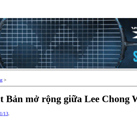
ng
>
ật Bản mở rộng giữa Lee Chong W
1/13
.