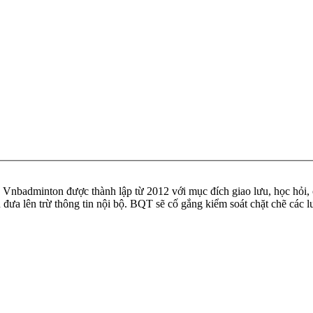
badminton được thành lập từ 2012 với mục đích giao lưu, học hỏi, ch
n đưa lên trừ thông tin nội bộ. BQT sẽ cố gắng kiểm soát chặt chẽ các