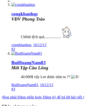
congkhanhqs
VĐV Phong Trào
Chênh lệch quá..................
congkhanhqs
,
16/12/13
#2
BuiHoangNam83
Mới Tập Cầu Lông
40.000$ vậy Lee được nhiu ta ??
BuiHoangNam83
,
16/12/13
#3
(Bạn phải Đăng nhập hoặc Đăng ký để trả lời bài viết.)