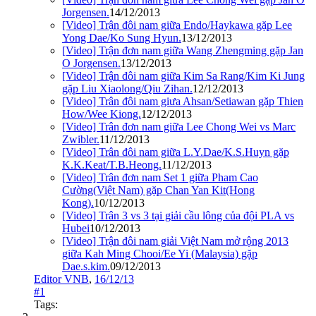
Jorgensen.
14/12/2013
[Video] Trận đôi nam giữa Endo/Haykawa gặp Lee
Yong Dae/Ko Sung Hyun.
13/12/2013
[Video] Trận đơn nam giữa Wang Zhengming gặp Jan
O Jorgensen.
13/12/2013
[Video] Trận đôi nam giữa Kim Sa Rang/Kim Ki Jung
gặp Liu Xiaolong/Qiu Zihan.
12/12/2013
[Video] Trân đôi nam giưa Ahsan/Setiawan gặp Thien
How/Wee Kiong.
12/12/2013
[Video] Trân đơn nam giữa Lee Chong Wei vs Marc
Zwibler.
11/12/2013
[Video] Trân đôi nam giữa L.Y.Dae/K.S.Huyn gặp
K.K.Keat/T.B.Heong.
11/12/2013
[Video] Trân đơn nam Set 1 giữa Pham Cao
Cường(Việt Nam) gặp Chan Yan Kit(Hong
Kong).
10/12/2013
[Video] Trân 3 vs 3 tại giải cầu lông của đội PLA vs
Hubei
10/12/2013
[Video] Trận đôi nam giải Việt Nam mở rộng 2013
giữa Kah Ming Chooi/Ee Yi (Malaysia) gặp
Dae.s.kim.
09/12/2013
Editor VNB
,
16/12/13
#1
Tags: