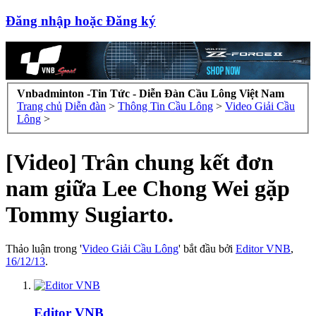
Đăng nhập hoặc Đăng ký
Vnbadminton -Tin Tức - Diễn Đàn Cầu Lông Việt Nam
Trang chủ
Diễn đàn
>
Thông Tin Cầu Lông
>
Video Giải Cầu
Lông
>
[Video] Trân chung kết đơn
nam giữa Lee Chong Wei gặp
Tommy Sugiarto.
Thảo luận trong '
Video Giải Cầu Lông
' bắt đầu bởi
Editor VNB
,
16/12/13
.
Editor VNB