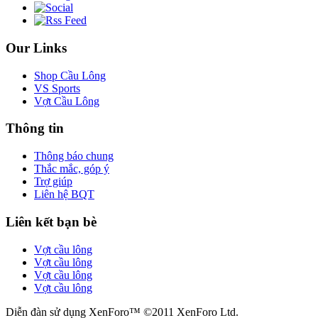
Our Links
Shop Cầu Lông
VS Sports
Vợt Cầu Lông
Thông tin
Thông báo chung
Thắc mắc, góp ý
Trợ giúp
Liên hệ BQT
Liên kết bạn bè
Vợt cầu lông
Vợt cầu lông
Vợt cầu lông
Vợt cầu lông
Diễn đàn sử dụng XenForo™ ©2011 XenForo Ltd.