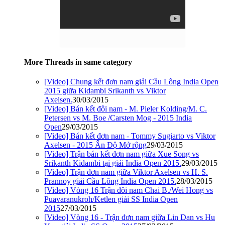
More Threads in same category
[Video] Chung kết đơn nam giải Cầu Lông India Open
2015 giữa Kidambi Srikanth vs Viktor
Axelsen.
30/03/2015
[Video] Bán kết đôi nam - M. Pieler Kolding/M. C.
Petersen vs M. Boe /Carsten Mog - 2015 India
Open
29/03/2015
[Video] Bán kết đơn nam - Tommy Sugiarto vs Viktor
Axelsen - 2015 Ấn Độ Mở rộng
29/03/2015
[Video] Trận bán kết đơn nam giữa Xue Song vs
Srikanth Kidambi tại giải India Open 2015.
29/03/2015
[Video] Trận đơn nam giữa Viktor Axelsen vs H. S.
Prannoy giải Cầu Lông India Open 2015.
28/03/2015
[Video] Vòng 16 Trận đôi nam Chai B./Wei Hong vs
Puavaranukroh/Ketlen giải SS India Open
2015
27/03/2015
[Video] Vòng 16 - Trận đơn nam giữa Lin Dan vs Hu