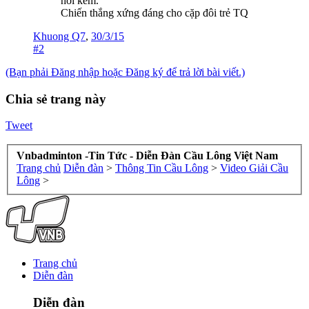
hơi kém.
Chiến thắng xứng đáng cho cặp đôi trẻ TQ
Khuong Q7
,
30/3/15
#2
(Bạn phải Đăng nhập hoặc Đăng ký để trả lời bài viết.)
Chia sẻ trang này
Tweet
Vnbadminton -Tin Tức - Diễn Đàn Cầu Lông Việt Nam
Trang chủ
Diễn đàn
>
Thông Tin Cầu Lông
>
Video Giải Cầu
Lông
>
Trang chủ
Diễn đàn
Diễn đàn