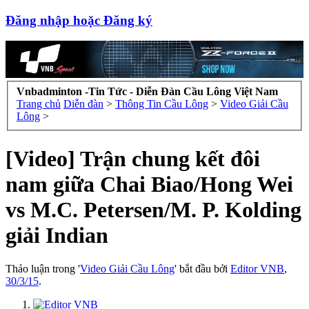
Đăng nhập hoặc Đăng ký
Vnbadminton -Tin Tức - Diễn Đàn Cầu Lông Việt Nam
Trang chủ
Diễn đàn
>
Thông Tin Cầu Lông
>
Video Giải Cầu
Lông
>
[Video] Trận chung kết đôi
nam giữa Chai Biao/Hong Wei
vs M.C. Petersen/M. P. Kolding
giải Indian
Thảo luận trong '
Video Giải Cầu Lông
' bắt đầu bởi
Editor VNB
,
30/3/15
.