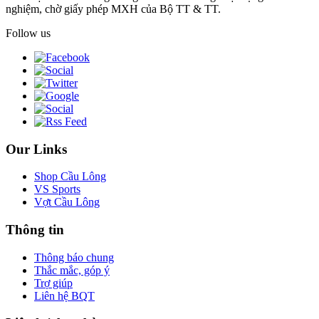
nghiệm, chờ giấy phép MXH của Bộ TT & TT.
Follow us
Our Links
Shop Cầu Lông
VS Sports
Vợt Cầu Lông
Thông tin
Thông báo chung
Thắc mắc, góp ý
Trợ giúp
Liên hệ BQT