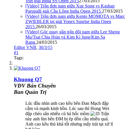
Yun giải India SS Open 2015
27/03/2015
[Video] Trận đơn nam giữa Xue Song vs Kashap
Parupalli giải Cầu Lông India Open 2015.
27/03/2015
[Video] Trận đơn nam giữa Kento MOMOTA vs Marc
ZWIEBLER tại giải Yonex Sunrise India Open
2015.
26/03/2015
[Video] Góc quay gần trận đôi nam giữa Lee Sheng
Mu/Tsai Chia Hsin và Kim Ki Jung/Kim Sa
Rang.
24/03/2015
Editor VNB
,
30/3/15
#1
Tags:
Khuong Q7
VĐV Bán Chuyên
Ban Quản Trị
Lúc đầu nhìn anh cao kều bên Đan Mạch đập
cắm và mạnh kinh hồn. Lúc sau thì Hong Wei
đập chéo sân nhiều cú há hốc mồm
Trận
này anh lùn bên ĐM bị ép dồn cầu nhiều quá.
Anh cao kều thủ khá tốt nhưng mấy trái tạt xử lí