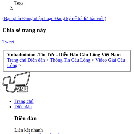
Tags:
(Bạn phải Đăng nhập hoặc Đăng ký để trả lời bài viết.)
Chia sẻ trang này
Tweet
Vnbadminton -Tin Tức - Diễn Đàn Cầu Lông Việt Nam
Trang chủ
Diễn đàn
>
Thông Tin Cầu Lông
>
Video Giải Cầu
Lông
>
Trang chủ
Diễn đàn
Diễn đàn
Liên kết nhanh