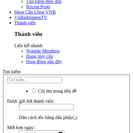
Tìm kiếm diễn đàn
Recent Posts
Shop Cầu Lông VNB
VnBadmintonTV
Thành viên
Thành viên
Liên kết nhanh
Notable Members
Đang truy cập
Hoạt động gần đây
Tìm kiếm
Chỉ tìm trong tiêu đề
Được gửi bởi thành viên:
Dãn cách tên bằng dấu phẩy(,).
Mới hơn ngày: