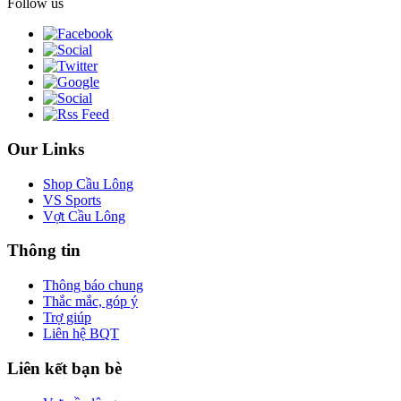
Follow us
Our Links
Shop Cầu Lông
VS Sports
Vợt Cầu Lông
Thông tin
Thông báo chung
Thắc mắc, góp ý
Trợ giúp
Liên hệ BQT
Liên kết bạn bè