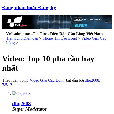
Đăng nhập hoặc Đăng ký
Vnbadminton -Tin Tức - Diễn Đàn Cầu Lông Việt Nam
Trang chủ
Diễn đàn
>
Thông Tin Cầu Lông
>
Video Giải Cầu
Lông
>
Video: Top 10 pha cầu hay
nhất
Thảo luận trong '
Video Giải Cầu Lông
' bắt đầu bởi
dhq2608
,
7/5/13
.
dhq2608
Super Moderator