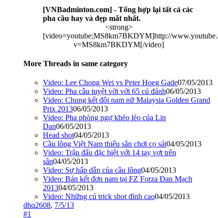
[VNBadminton.com] - Tổng hợp lại tất cả các
pha cầu hay và đẹp mắt nhất.
<strong>
[video=youtube;MS8km7BKDYM]http://www.youtube.
v=MS8km7BKDYM[/video]​
More Threads in same category
Video: Lee Chong Wei vs Peter Hoeg Gade
07/05/2013
Video: Pha cầu tuyệt vời với 65 cú đánh
06/05/2013
Video: Chung kết đôi nam nữ Malaysia Golden Grand
Prix 2013
06/05/2013
Video: Pha phòng ngự khéo léo của Lin
Dan
06/05/2013
Head shot
04/05/2013
Cầu lông Việt Nam thiếu sân chơi cọ sát
04/05/2013
Video: Trận đấu đặc biệt với 14 tay vợt trên
sân
04/05/2013
Video: Sự hấp dẫn của cầu lông
04/05/2013
Video: Bán kết đơn nam tại FZ Forza Đan Mạch
2013
04/05/2013
Video: Những cú trick shot đỉnh cao
04/05/2013
dhq2608
,
7/5/13
#1