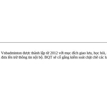
badminton được thành lập từ 2012 với mục đích giao lưu, học hỏi, ch
n đưa lên trừ thông tin nội bộ. BQT sẽ cố gắng kiểm soát chặt chẽ các