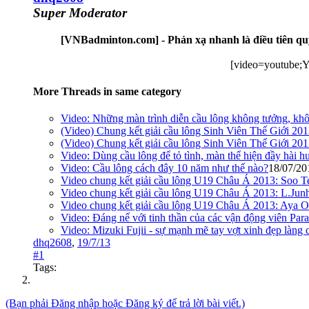
Super Moderator
[VNBadminton.com] - Phản xạ nhanh là điều tiên quy
[video=youtube;
More Threads in same category
Video: Những màn trình diễn cầu lông không tưởng, khôn
(Video) Chung kết giải cầu lông Sinh Viên Thế Giới 2
(Video) Chung kết giải cầu lông Sinh Viên Thế Giới 2
Video: Dùng cầu lông để tỏ tình, màn thể hiện đầy hài h
Video: Cầu lông cách đây 10 năm như thế nào?
18/07/20
Video chung kết giải cầu lông U19 Châu Á 2013: Soo T
Video chung kết giải cầu lông U19 Châu Á 2013: L.Jun
Video chung kết giải cầu lông U19 Châu Á 2013: Aya
Video: Đáng nể với tinh thần của các vận động viên Pa
Video: Mizuki Fujii - sự mạnh mẽ tay vợt xinh đẹp làng
dhq2608
,
19/7/13
#1
Tags:
(Bạn phải Đăng nhập hoặc Đăng ký để trả lời bài viết.)