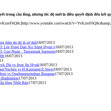
ết trong cầu lông, nhưng tốc độ mới là điều quyết định đến kết q
YvKzreF6Q8c]http://www.youtube.com/watch?v=YvKzreF6Q8c&amp;fea
g dám tin đó là sự thật
18/07/2013
013: Lee Yong Dae/ Ko Sung Hyun v
18/07/2013
013: Gao Huan - Tanongsak Saensom
18/07/2013
ước
18/07/2013
13
eck Zhi vs Jeon Jin Hyuk
18/07/2013
hui/Yuchen vs H.Kaixiang/Z.Siwei
18/07/2013
 Ohori vs Ongbamrungphan Busanan
17/07/2013
ra-Badminton
17/07/2013
 cầu lông Nhật Bản
17/07/2013