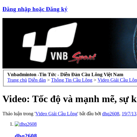
Đăng nhập hoặc Đăng ký
Vnbadminton -Tin Tức - Diễn Đàn Cầu Lông Việt Nam
Trang chủ
Diễn đàn
>
Thông Tin Cầu Lông
>
Video Giải Cầu Lô
Video: Tốc độ và mạnh mẽ, sự kế
Thảo luận trong '
Video Giải Cầu Lông
' bắt đầu bởi
dhq2608
,
19/7/13
dhq2608