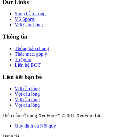
Our Links
Shop Cầu Lông
VS Sports
Vợt Cầu Lông
Thông tin
Thông báo chung
Thắc mắc, góp ý
Trợ giúp
Liên hệ BQT
Liên kết bạn bè
Vợt cầu lông
Vợt cầu lông
Vợt cầu lông
Vợt cầu lông
Diễn đàn sử dụng XenForo™ ©2011 XenForo Ltd.
Quy định và Nội quy
Đang tải...