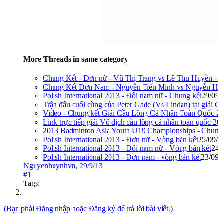
More Threads in same category
Chung Kết - Đơn nữ - Vũ Thị Trang vs Lê Thu Huyền
Chung Kết Đơn Nam - Nguyễn Tiến Minh vs Nguyễn H
Polish International 2013 - Đôi nam nữ - Chung kết
29/0
Trận đấu cuối cùng của Peter Gade (Vs Lindan) tại giả
Video - Chung kết Giải Cầu Lông Cá Nhân Toàn Quốc 
Link trực tiếp giải Vô địch cầu lông cá nhân toàn quố
2013 Badminton Asia Youth U19 Championships - Chun
Polish International 2013 - Đơn nữ - Vòng bán kết
25/09
Polish International 2013 - Đôi nam nữ - Vòng bán kết
2
Polish International 2013 - Đơn nam - vòng bán kết
23/0
Nguyenhuynhvn
,
29/9/13
#1
Tags:
(Bạn phải Đăng nhập hoặc Đăng ký để trả lời bài viết.)