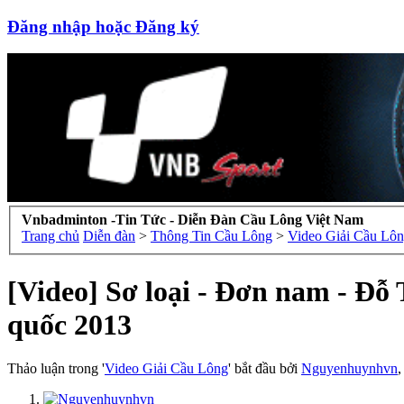
Đăng nhập hoặc Đăng ký
Vnbadminton -Tin Tức - Diễn Đàn Cầu Lông Việt Nam
Trang chủ
Diễn đàn
>
Thông Tin Cầu Lông
>
Video Giải Cầu Lô
[Video] Sơ loại - Đơn nam - Đ
quốc 2013
Thảo luận trong '
Video Giải Cầu Lông
' bắt đầu bởi
Nguyenhuynhvn