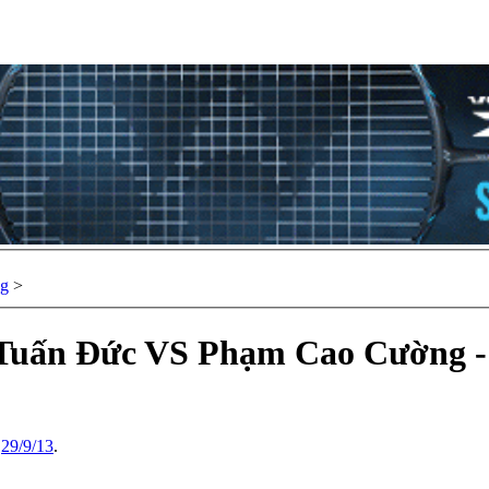
ng
>
ỗ Tuấn Đức VS Phạm Cao Cường - 
,
29/9/13
.