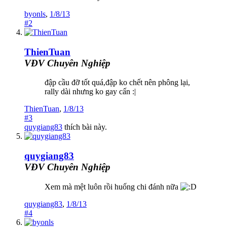
byonls
,
1/8/13
#2
ThienTuan
VĐV Chuyên Nghiệp
đập cầu đỡ tốt quá,đập ko chết nên phông lại,
rally dài nhưng ko gay cấn :|
ThienTuan
,
1/8/13
#3
quygiang83
thích bài này.
quygiang83
VĐV Chuyên Nghiệp
Xem mà mệt luôn rồi huống chi đánh nữa
quygiang83
,
1/8/13
#4