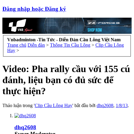
Đăng nhập hoặc Đăng ký
Vnbadminton -Tin Tức - Diễn Đàn Cầu Lông Việt Nam
Trang chủ
Diễn đàn
>
Thông Tin Cầu Lông
>
Clip Cầu Lông
Hay
>
Video: Pha rally cầu với 155 cú
đánh, liệu bạn có đủ sức để
thực hiện?
Thảo luận trong '
Clip Cầu Lông Hay
' bắt đầu bởi
dhq2608
,
1/8/13
.
dhq2608
Super Moderator