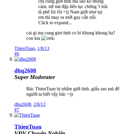
chị cùng giới tính mà sao ko thông
cảm, nữ mà đập liên tục chừng 5 trái
là phê lòi rồi =)) Nam giới như tụi
em thì may ra mới gay cấn nổi.
Click to expand...
cai gi ma cung gioi tinh co bi khung khong ha?
con kia
ThienTuan
,
1/8/13
#6
dhq2608
Super Moderator
Bác ThienTuan bị nhầm giới tính, giấu sao mà để
người ta biết vậy bác =))
dhq2608
,
2/8/13
#7
ThienTuan
VĐV Chuyên Nghiệp