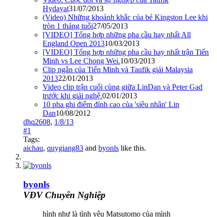
Hydayat
31/07/2013
(Video) Những khoảnh khắc của bé Kingston Lee khi
tròn 1 tháng tuổi
27/05/2013
[VIDEO] Tổng hợp những pha cầu hay nhất All
England Open 2013
10/03/2013
[VIDEO] Tổng hợp những pha cầu hay nhất trận Tiến
Minh vs Lee Chong Wei.
10/03/2013
Clip ngắn của Tiến Minh và Taufik giải Malaysia
2013
22/01/2013
Video clip trận cuối cùng giữa LinDan và Peter Gad
trước khi giải nghệ.
02/01/2013
10 pha ghi điểm đỉnh cao của 'siêu nhân' Lin
Dan
10/08/2012
dhq2608
,
1/8/13
#1
Tags:
aichau
,
quygiang83
and
byonls
like this.
byonls
VĐV Chuyên Nghiệp
hình như là tình yêu Matsutomo của mình