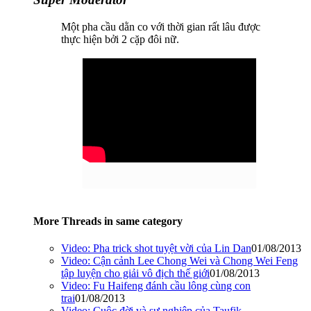
Một pha cầu dằn co với thời gian rất lâu được
thực hiện bởi 2 cặp đôi nữ.
More Threads in same category
Video: Pha trick shot tuyệt vời của Lin Dan
01/08/2013
Video: Cận cảnh Lee Chong Wei và Chong Wei Feng
tập luyện cho giải vô địch thế giới
01/08/2013
Video: Fu Haifeng đánh cầu lông cùng con
trai
01/08/2013
Video: Cuộc đời và sự nghiệp của Taufik