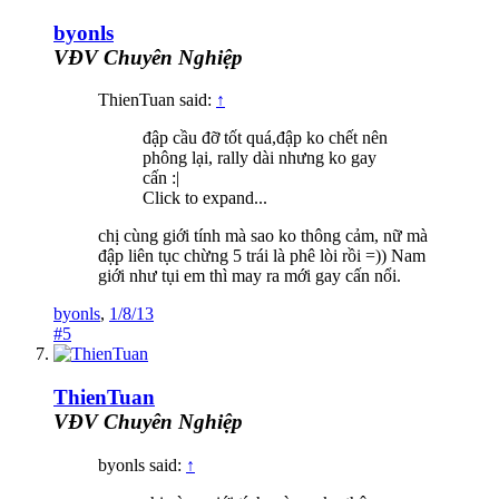
byonls
VĐV Chuyên Nghiệp
ThienTuan said:
↑
đập cầu đỡ tốt quá,đập ko chết nên
phông lại, rally dài nhưng ko gay
cấn :|
Click to expand...
chị cùng giới tính mà sao ko thông cảm, nữ mà
đập liên tục chừng 5 trái là phê lòi rồi =)) Nam
giới như tụi em thì may ra mới gay cấn nổi.
byonls
,
1/8/13
#5
ThienTuan
VĐV Chuyên Nghiệp
byonls said:
↑