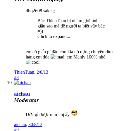
dhq2608 said:
↑
Bác ThienTuan bị nhầm giới tính,
giấu sao mà để người ta biết vậy bác
=))
Click to expand...
em có giấu gì đâu con kia nó dựng chuyện dìm
hàng em đóa
em Manly 100% nhé
ThienTuan
,
2/8/13
#8
aichau
Moderator
Ước gì được như chị ấy
aichau
,
30/8/13
#9