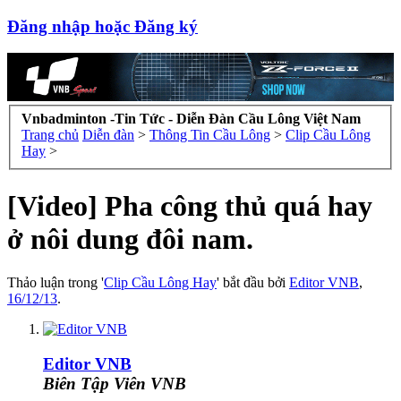
Đăng nhập hoặc Đăng ký
Vnbadminton -Tin Tức - Diễn Đàn Cầu Lông Việt Nam
Trang chủ
Diễn đàn
>
Thông Tin Cầu Lông
>
Clip Cầu Lông
Hay
>
[Video] Pha công thủ quá hay
ở nôi dung đôi nam.
Thảo luận trong '
Clip Cầu Lông Hay
' bắt đầu bởi
Editor VNB
,
16/12/13
.
Editor VNB
Biên Tập Viên VNB