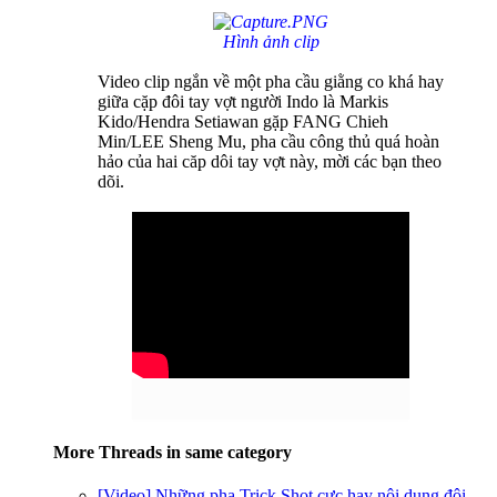
Hình ảnh clip
Video clip ngắn về một pha cầu giằng co khá hay
giữa cặp đôi tay vợt người Indo là Markis
Kido/Hendra Setiawan gặp FANG Chieh
Min/LEE Sheng Mu, pha cầu công thủ quá hoàn
hảo của hai căp dôi tay vợt này, mời các bạn theo
dõi.
More Threads in same category
[Video] Những pha Trick Shot cực hay nội dung đôi