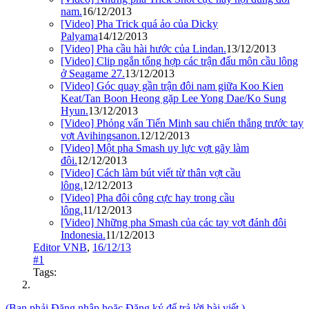
nam.
16/12/2013
[Video] Pha Trick quá ảo của Dicky
Palyama
14/12/2013
[Video] Pha cầu hài hước của Lindan.
13/12/2013
[Video] Clip ngắn tổng hợp các trận đấu môn cầu lông
ở Seagame 27.
13/12/2013
[Video] Góc quay gần trận đôi nam giữa Koo Kien
Keat/Tan Boon Heong gặp Lee Yong Dae/Ko Sung
Hyun.
13/12/2013
[Video] Phỏng vấn Tiến Minh sau chiến thắng trước tay
vợt Avihingsanon.
12/12/2013
[Video] Một pha Smash uy lực vợt gãy làm
đôi.
12/12/2013
[Video] Cách làm bút viết từ thân vợt cầu
lông.
12/12/2013
[Video] Pha đôi công cực hay trong cầu
lông.
11/12/2013
[Video] Những pha Smash của các tay vợt đánh đôi
Indonesia.
11/12/2013
Editor VNB
,
16/12/13
#1
Tags:
(Bạn phải Đăng nhập hoặc Đăng ký để trả lời bài viết.)