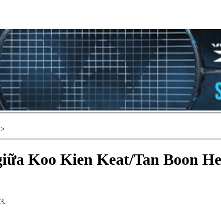
>
 giữa Koo Kien Keat/Tan Boon H
13
.