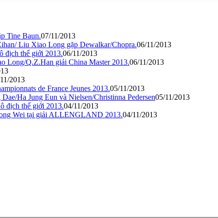
ặp Tine Baun.
07/11/2013
Zihan/ Liu Xiao Long gặp Dewalkar/Chopra.
06/11/2013
 địch thế giới 2013.
06/11/2013
ao Long/Q.Z.Han giải China Master 2013.
06/11/2013
013
/11/2013
Championnats de France Jeunes 2013.
05/11/2013
 Dae/Ha Jung Eun và Nielsen/Christinna Pedersen
05/11/2013
ô địch thế giới 2013.
04/11/2013
Chong Wei tại giải ALLENGLAND 2013.
04/11/2013