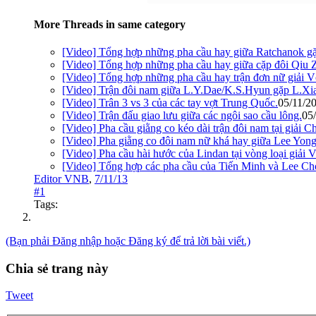
More Threads in same category
[Video] Tổng hợp những pha cầu hay giữa Ratchanok g
[Video] Tổng hợp những pha cầu hay giữa cặp đôi Qiu 
[Video] Tổng hợp những pha cầu hay trận đơn nữ giải Vô
[Video] Trận đôi nam giữa L.Y.Dae/K.S.Hyun gặp L.Xi
[Video] Trân 3 vs 3 của các tay vợt Trung Quốc.
05/11/2
[Video] Trận đấu giao lưu giữa các ngôi sao cầu lông.
05
[Video] Pha cầu giằng co kéo dài trận đôi nam tại giải 
[Video] Pha giằng co đôi nam nữ khá hay giữa Lee Yong
[Video] Pha cầu hài hước của Lindan tại vòng loại giải V
[Video] Tổng hợp các pha cầu của Tiến Minh và Lee 
Editor VNB
,
7/11/13
#1
Tags:
(Bạn phải Đăng nhập hoặc Đăng ký để trả lời bài viết.)
Chia sẻ trang này
Tweet