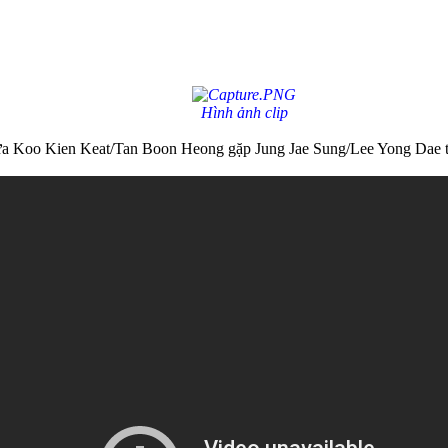
Hình ảnh clip
 giữa Koo Kien Keat/Tan Boon Heong gặp Jung Jae Sung/Lee Yong Dae ta