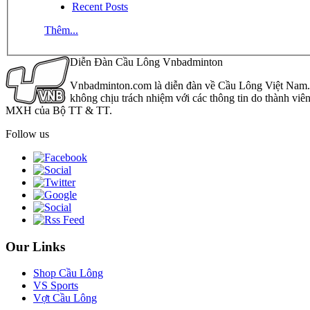
Recent Posts
Thêm...
Diễn Đàn Cầu Lông Vnbadminton
Vnbadminton.com là diễn đàn về Cầu Lông Việt Nam. Vn
không chịu trách nhiệm với các thông tin do thành viê
MXH của Bộ TT & TT.
Follow us
Our Links
Shop Cầu Lông
VS Sports
Vợt Cầu Lông