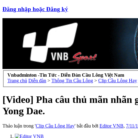
Đăng nhập hoặc Đăng ký
Vnbadminton -Tin Tức - Diễn Đàn Cầu Lông Việt Nam
Trang chủ
Diễn đàn
>
Thông Tin Cầu Lông
>
Clip Cầu Lông Hay
[Video] Pha câu thủ mãn nhãn
Yong Dae.
Thảo luận trong '
Clip Cầu Lông Hay
' bắt đầu bởi
Editor VNB
,
7/11/