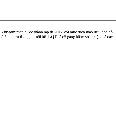
badminton được thành lập từ 2012 với mục đích giao lưu, học hỏi, ch
n đưa lên trừ thông tin nội bộ. BQT sẽ cố gắng kiểm soát chặt chẽ các