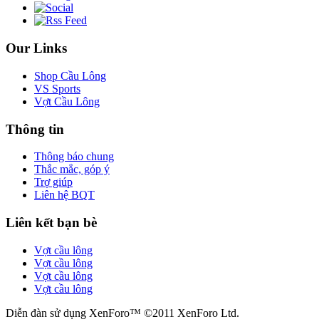
Our Links
Shop Cầu Lông
VS Sports
Vợt Cầu Lông
Thông tin
Thông báo chung
Thắc mắc, góp ý
Trợ giúp
Liên hệ BQT
Liên kết bạn bè
Vợt cầu lông
Vợt cầu lông
Vợt cầu lông
Vợt cầu lông
Diễn đàn sử dụng XenForo™ ©2011 XenForo Ltd.