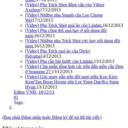
[Video] Pha Trick Shot đẳng cấp của Viktor
Axelsen
17/12/2013
[Video] Những pha Smash của Lee Chong
Wei
17/12/2013
[Video] Pha Trick Shot quá ảo của Lindan.
16/12/2013
[Video] Pha công thủ quá hay ở nôi dung đôi
nam.
16/12/2013
[Video] Những pha Trick Shot cực hay nội dung đôi
nam.
16/12/2013
[Video] Pha Trick quá ảo của Dicky
Palyama
14/12/2013
[Video] Pha cầu hài hước của Lindan.
13/12/2013
[Video] Clip ngắn tổng hợp các trận đấu môn cầu lông
ở Seagame 27.
13/12/2013
[Video] Góc quay gần trận đôi nam giữa Koo Kien
Keat/Tan Boon Heong gặp Lee Yong Dae/Ko Sung
Hyun.
13/12/2013
Editor VNB
,
18/12/13
#1
Tags:
(Bạn phải Đăng nhập hoặc Đăng ký để trả lời bài viết.)