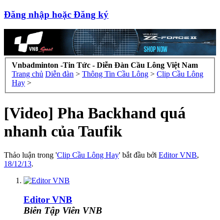
Đăng nhập hoặc Đăng ký
Vnbadminton -Tin Tức - Diễn Đàn Cầu Lông Việt Nam
Trang chủ
Diễn đàn
>
Thông Tin Cầu Lông
>
Clip Cầu Lông
Hay
>
[Video] Pha Backhand quá
nhanh của Taufik
Thảo luận trong '
Clip Cầu Lông Hay
' bắt đầu bởi
Editor VNB
,
18/12/13
.
Editor VNB
Biên Tập Viên VNB