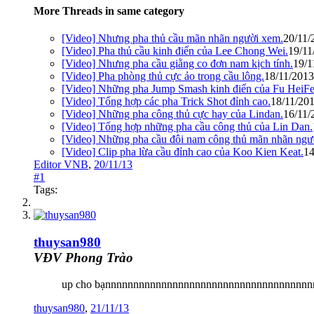
More Threads in same category
[Video] Nhưng pha thủ cầu mãn nhãn người xem.
20/11/
[Video] Pha thủ cầu kinh điển của Lee Chong Wei.
19/11
[Video] Nhưng pha cầu giằng co đơn nam kịch tính.
19/1
[Video] Pha phòng thủ cực ảo trong cầu lông.
18/11/2013
[Video] Những pha Jump Smash kinh điển của Fu HeiFe
[Video] Tổng hợp các pha Trick Shot đỉnh cao.
18/11/20
[Video] Những pha công thủ cực hay của Lindan.
16/11/
[Video] Tổng hợp những pha cầu công thủ của Lin Dan.
[Video] Những pha cầu đôi nam công thủ mãn nhãn ngư
[Video] Clip pha lừa cầu đỉnh cao của Koo Kien Keat.
14
Editor VNB
,
20/11/13
#1
Tags:
thuysan980
VĐV Phong Trào
up cho bạnnnnnnnnnnnnnnnnnnnnnnnnnnnnnnnnnnnnn
thuysan980
,
21/11/13