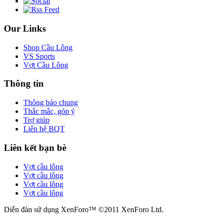
Our Links
Shop Cầu Lông
VS Sports
Vợt Cầu Lông
Thông tin
Thông báo chung
Thắc mắc, góp ý
Trợ giúp
Liên hệ BQT
Liên kết bạn bè
Vợt cầu lông
Vợt cầu lông
Vợt cầu lông
Vợt cầu lông
Diễn đàn sử dụng XenForo™ ©2011 XenForo Ltd.