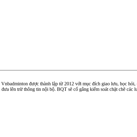
badminton được thành lập từ 2012 với mục đích giao lưu, học hỏi, ch
n đưa lên trừ thông tin nội bộ. BQT sẽ cố gắng kiểm soát chặt chẽ các