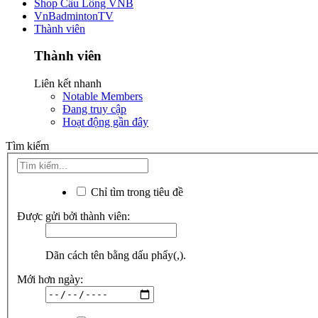
Shop Cầu Lông VNB
VnBadmintonTV
Thành viên
Thành viên
Liên kết nhanh
Notable Members
Đang truy cập
Hoạt động gần đây
Tìm kiếm
Chỉ tìm trong tiêu đề
Được gửi bởi thành viên:
Dãn cách tên bằng dấu phẩy(,).
Mới hơn ngày: