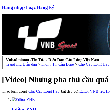
Đăng nhập hoặc Đăng ký
Vnbadminton -Tin Tức - Diễn Đàn Cầu Lông Việt Nam
Trang chủ
Diễn đàn
>
Thông Tin Cầu Lông
>
Clip Cầu Lông Hay
[Video] Nhưng pha thủ cầu quá 
Thảo luận trong '
Clip Cầu Lông Hay
' bắt đầu bởi
Editor VNB
,
20/11
Editor VNB