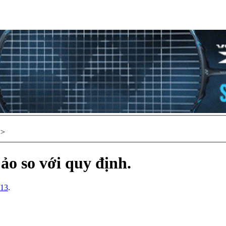
>
ảo so với quy định.
/13
.