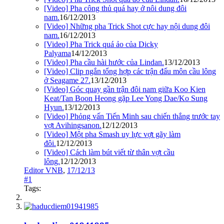
[Video] Pha công thủ quá hay ở nôi dung đôi
nam.
16/12/2013
[Video] Những pha Trick Shot cực hay nội dung đôi
nam.
16/12/2013
[Video] Pha Trick quá ảo của Dicky
Palyama
14/12/2013
[Video] Pha cầu hài hước của Lindan.
13/12/2013
[Video] Clip ngắn tổng hợp các trận đấu môn cầu lông
ở Seagame 27.
13/12/2013
[Video] Góc quay gần trận đôi nam giữa Koo Kien
Keat/Tan Boon Heong gặp Lee Yong Dae/Ko Sung
Hyun.
13/12/2013
[Video] Phỏng vấn Tiến Minh sau chiến thắng trước tay
vợt Avihingsanon.
12/12/2013
[Video] Một pha Smash uy lực vợt gãy làm
đôi.
12/12/2013
[Video] Cách làm bút viết từ thân vợt cầu
lông.
12/12/2013
Editor VNB
,
17/12/13
#1
Tags: