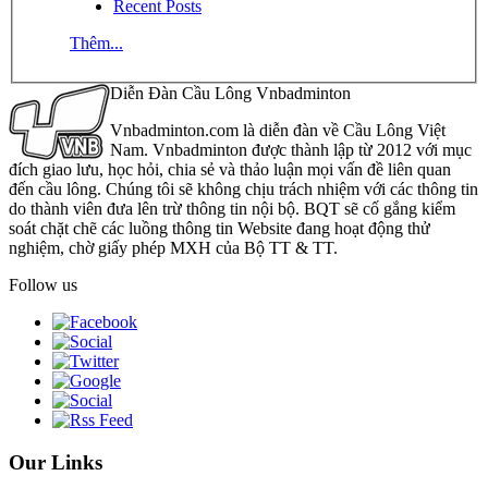
Recent Posts
Thêm...
Diễn Đàn Cầu Lông Vnbadminton
Vnbadminton.com là diễn đàn về Cầu Lông Việt
Nam. Vnbadminton được thành lập từ 2012 với mục
đích giao lưu, học hỏi, chia sẻ và thảo luận mọi vấn đề liên quan
đến cầu lông. Chúng tôi sẽ không chịu trách nhiệm với các thông tin
do thành viên đưa lên trừ thông tin nội bộ. BQT sẽ cố gắng kiểm
soát chặt chẽ các luồng thông tin Website đang hoạt động thử
nghiệm, chờ giấy phép MXH của Bộ TT & TT.
Follow us
Our Links