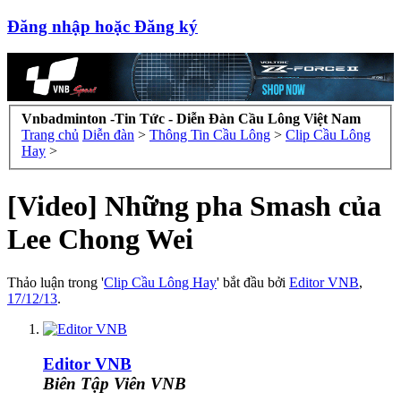
Đăng nhập hoặc Đăng ký
Vnbadminton -Tin Tức - Diễn Đàn Cầu Lông Việt Nam
Trang chủ
Diễn đàn
>
Thông Tin Cầu Lông
>
Clip Cầu Lông
Hay
>
[Video] Những pha Smash của
Lee Chong Wei
Thảo luận trong '
Clip Cầu Lông Hay
' bắt đầu bởi
Editor VNB
,
17/12/13
.
Editor VNB
Biên Tập Viên VNB