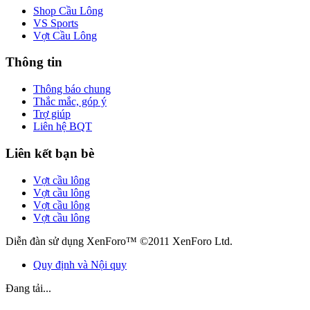
Shop Cầu Lông
VS Sports
Vợt Cầu Lông
Thông tin
Thông báo chung
Thắc mắc, góp ý
Trợ giúp
Liên hệ BQT
Liên kết bạn bè
Vợt cầu lông
Vợt cầu lông
Vợt cầu lông
Vợt cầu lông
Diễn đàn sử dụng XenForo™ ©2011 XenForo Ltd.
Quy định và Nội quy
Đang tải...