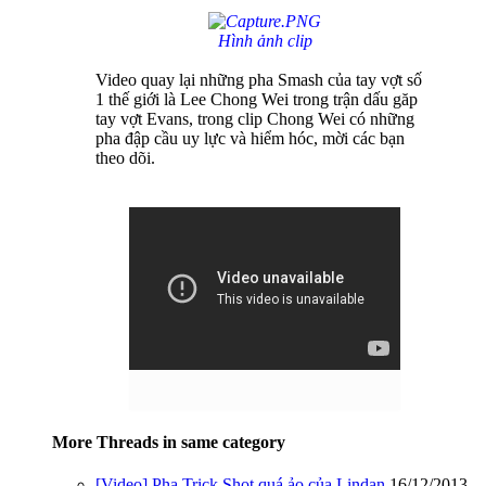
Hình ảnh clip
Video quay lại những pha Smash của tay vợt số
1 thế giới là Lee Chong Wei trong trận dấu găp
tay vợt Evans, trong clip Chong Wei có những
pha đập cầu uy lực và hiểm hóc, mời các bạn
theo dõi.
More Threads in same category
[Video] Pha Trick Shot quá ảo của Lindan.
16/12/2013