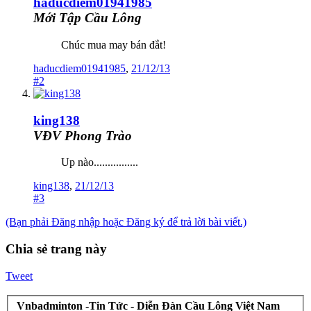
haducdiem01941985
Mới Tập Cầu Lông
Chúc mua may bán đắt!
haducdiem01941985
,
21/12/13
#2
king138
VĐV Phong Trào
Up nào................
king138
,
21/12/13
#3
(Bạn phải Đăng nhập hoặc Đăng ký để trả lời bài viết.)
Chia sẻ trang này
Tweet
Vnbadminton -Tin Tức - Diễn Đàn Cầu Lông Việt Nam