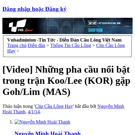
Đăng nhập hoặc Đăng ký
Vnbadminton -Tin Tức - Diễn Đàn Cầu Lông Việt Nam
Trang chủ
Diễn đàn
>
Thông Tin Cầu Lông
>
Clip Cầu Lông
Hay
>
[Video] Những pha cầu nổi bật
trong trận Koo/Lee (KOR) gặp
Goh/Lim (MAS)
Thảo luận trong '
Clip Cầu Lông Hay
' bắt đầu bởi
Nguyễn Minh
Hoài Thanh
,
4/1/14
.
Nguyễn Minh Hoài Thanh