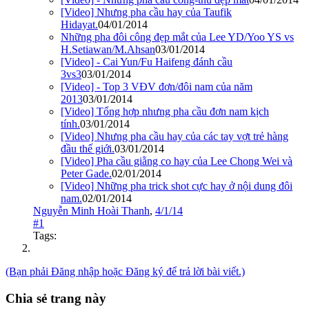
[Video] Nhưng pha cầu hay của Taufik
Hidayat.
04/01/2014
Những pha đôi công đẹp mắt của Lee YD/Yoo YS vs
H.Setiawan/M.Ahsan
03/01/2014
[Video] - Cai Yun/Fu Haifeng đánh cầu
3vs3
03/01/2014
[Video] - Top 3 VĐV đơn/đôi nam của năm
2013
03/01/2014
[Video] Tổng hợp nhưng pha cầu đơn nam kịch
tính.
03/01/2014
[Video] Nhưng pha cầu hay của các tay vợt trẻ hàng
đầu thế giới.
03/01/2014
[Video] Pha cầu giằng co hay của Lee Chong Wei và
Peter Gade.
02/01/2014
[Video] Những pha trick shot cực hay ở nội dung đôi
nam.
02/01/2014
Nguyễn Minh Hoài Thanh
,
4/1/14
#1
Tags:
(Bạn phải Đăng nhập hoặc Đăng ký để trả lời bài viết.)
Chia sẻ trang này