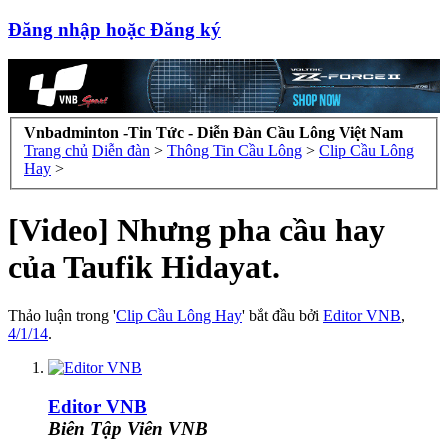
Đăng nhập hoặc Đăng ký
Vnbadminton -Tin Tức - Diễn Đàn Cầu Lông Việt Nam
Trang chủ
Diễn đàn
>
Thông Tin Cầu Lông
>
Clip Cầu Lông
Hay
>
[Video] Nhưng pha cầu hay
của Taufik Hidayat.
Thảo luận trong '
Clip Cầu Lông Hay
' bắt đầu bởi
Editor VNB
,
4/1/14
.
Editor VNB
Biên Tập Viên VNB