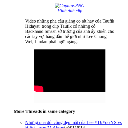
Hình ảnh clip
Video những pha cầu giằng co rất hay của Taufik
Hidayat, trong clip Taufik có những có
Backhand Smash sở trường của anh ấy khiến cho
các tay vợt hàng đầu thế giới như Lee Chong
Wei, Lindan phải ngỡ ngàng.
More Threads in same category
Những pha đôi công đẹp mắt của Lee YD/Yoo YS vs
H.Setiawan/M.Ahsan
03/01/2014