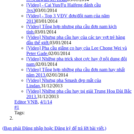
[Video] - Cai Yun/Fu Haifeng đánh cầu
3vs3
03/01/2014
[Video] - Top 3 VĐV đơn/đôi nam của năm
2013
03/01/2014
[Video] Tổng hợp nhưng pha cầu đơn nam kịch
tính.
03/01/2014
[Video] Nhưng pha cầu hay của các tay vợt trẻ hàng
đầu thế giới.
03/01/2014
[Video] Pha cầu giằng co hay của Lee Chong Wei và
Peter Gade.
02/01/2014
[Video] Những pha trick shot cực hay ở nội dung đôi
nam.
02/01/2014
[Video] Tổng hợp những pha cầu đơn nam hay nhất
năm 2013.
02/01/2014
[Video] Nhưng pha Smash đẹp mắt của
Lindan.
31/12/2013
[Video] Những pha cầu hay tại giải Trung Hoa Đài Bắc
2013.
31/12/2013
Editor VNB
,
4/1/14
#1
Tags:
(Bạn phải Đăng nhập hoặc Đăng ký để trả lời bài viết.)