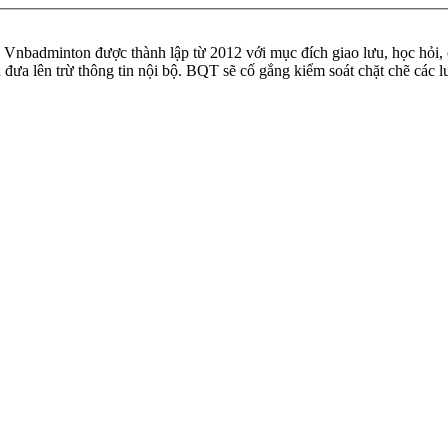
badminton được thành lập từ 2012 với mục đích giao lưu, học hỏi, ch
n đưa lên trừ thông tin nội bộ. BQT sẽ cố gắng kiểm soát chặt chẽ các