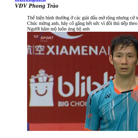
VĐV Phong Trào
Thể hiện bình thường ở các giải đấu mở rộng nhưng cứ t
Chúc mừng anh, hãy cố gắng hết sức vì đối thủ tiếp theo
Người hâm mộ luôn ủng hộ anh