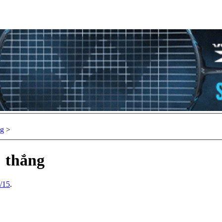
ng
>
" thắng
/15
.