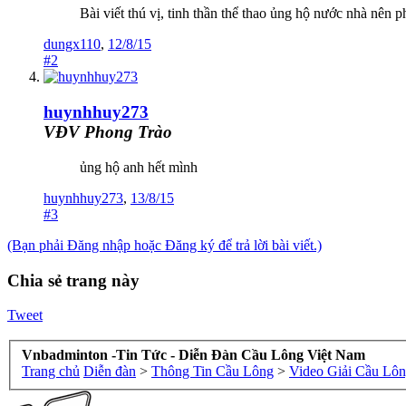
Bài viết thú vị, tinh thần thể thao ủng hộ nước nhà nên 
dungx110
,
12/8/15
#2
huynhhuy273
VĐV Phong Trào
ủng hộ anh hết mình
huynhhuy273
,
13/8/15
#3
(Bạn phải Đăng nhập hoặc Đăng ký để trả lời bài viết.)
Chia sẻ trang này
Tweet
Vnbadminton -Tin Tức - Diễn Đàn Cầu Lông Việt Nam
Trang chủ
Diễn đàn
>
Thông Tin Cầu Lông
>
Video Giải Cầu Lô