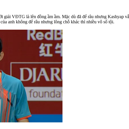
ới giải VĐTG là lên đồng ầm ầm. Mặc dù đã để râu nhưng Kashyap vẫn r
 của anh không để râu nhưng lông chỗ khác thì nhiều vô số tội.