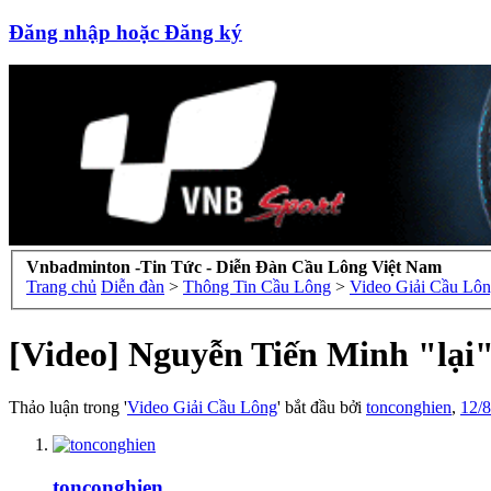
Đăng nhập hoặc Đăng ký
Vnbadminton -Tin Tức - Diễn Đàn Cầu Lông Việt Nam
Trang chủ
Diễn đàn
>
Thông Tin Cầu Lông
>
Video Giải Cầu Lô
[Video] Nguyễn Tiến Minh "lại
Thảo luận trong '
Video Giải Cầu Lông
' bắt đầu bởi
tonconghien
,
12/8
tonconghien