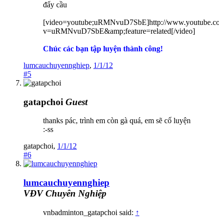
đẩy cầu
[video=youtube;uRMNvuD7SbE]http://www.youtube.c
v=uRMNvuD7SbE&amp;feature=related[/video]
Chúc các bạn tập luyện thành công!
lumcauchuyennghiep
,
1/1/12
#5
gatapchoi
Guest
thanks pác, trình em còn gà quá, em sẽ cố luyện
:-ss
gatapchoi
,
1/1/12
#6
lumcauchuyennghiep
VĐV Chuyên Nghiệp
vnbadminton_gatapchoi said:
↑