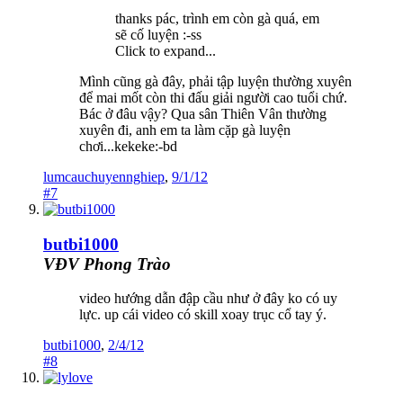
thanks pác, trình em còn gà quá, em
sẽ cố luyện :-ss
Click to expand...
Mình cũng gà đây, phải tập luyện thường xuyên
để mai mốt còn thi đấu giải người cao tuổi chứ.
Bác ở đâu vậy? Qua sân Thiên Vân thường
xuyên đi, anh em ta làm cặp gà luyện
chơi...kekeke:-bd
lumcauchuyennghiep
,
9/1/12
#7
butbi1000
VĐV Phong Trào
video hướng dẫn đập cầu như ở đây ko có uy
lực. up cái video có skill xoay trục cổ tay ý.
butbi1000
,
2/4/12
#8