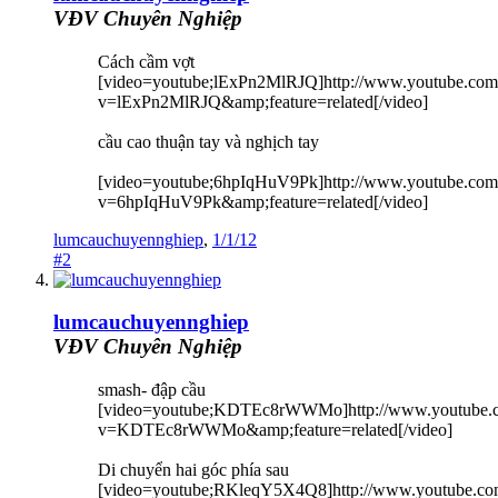
VĐV Chuyên Nghiệp
Cách cầm vợt
[video=youtube;lExPn2MlRJQ]http://www.youtube.com
v=lExPn2MlRJQ&amp;feature=related[/video]
cầu cao thuận tay và nghịch tay
[video=youtube;6hpIqHuV9Pk]http://www.youtube.com
v=6hpIqHuV9Pk&amp;feature=related[/video]
lumcauchuyennghiep
,
1/1/12
#2
lumcauchuyennghiep
VĐV Chuyên Nghiệp
smash- đập cầu
[video=youtube;KDTEc8rWWMo]http://www.youtube.
v=KDTEc8rWWMo&amp;feature=related[/video]
Di chuyển hai góc phía sau
[video=youtube;RKleqY5X4Q8]http://www.youtube.co