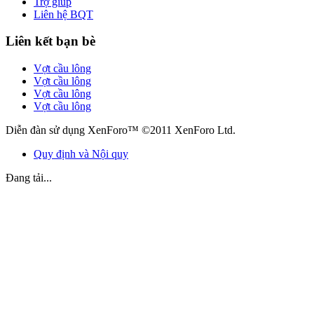
Trợ giúp
Liên hệ BQT
Liên kết bạn bè
Vợt cầu lông
Vợt cầu lông
Vợt cầu lông
Vợt cầu lông
Diễn đàn sử dụng XenForo™ ©2011 XenForo Ltd.
Quy định và Nội quy
Đang tải...