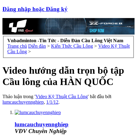
Đăng nhập hoặc Đăng ký
Vnbadminton -Tin Tức - Diễn Đàn Cầu Lông Việt Nam
Trang chủ
Diễn đàn
>
Kiến Thức Cầu Lông
>
Video Kỹ Thuật
Cầu Lông
>
Video hướng dẫn trọn bộ tập
Cầu lông của HÀN QUỐC
Thảo luận trong '
Video Kỹ Thuật Cầu Lông
' bắt đầu bởi
lumcauchuyennghiep
,
1/1/12
.
lumcauchuyennghiep
VĐV Chuyên Nghiệp