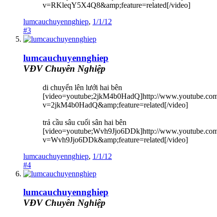
v=RKleqY5X4Q8&amp;feature=related[/video]
lumcauchuyennghiep
,
1/1/12
#3
lumcauchuyennghiep
VĐV Chuyên Nghiệp
di chuyển lên lưới hai bên
[video=youtube;2jkM4b0HadQ]http://www.youtube.co
v=2jkM4b0HadQ&amp;feature=related[/video]
trả cầu sâu cuối sân hai bên
[video=youtube;Wvh9Jjo6DDk]http://www.youtube.co
v=Wvh9Jjo6DDk&amp;feature=related[/video]
lumcauchuyennghiep
,
1/1/12
#4
lumcauchuyennghiep
VĐV Chuyên Nghiệp