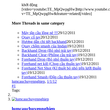
khởi động
[video=youtube;TE_MpQwpgHw]http://www.youtube.
v=TE_MpQwpgHw&feature=related[/video]
More Threads in same category
Máy tập cầu lông nè !!!
29/12/2011
Qoay cổ tay
20/12/2011
Hương dẫn chi tiêt backhand
20/12/2011
Quay chậm smash của lindan
19/12/2011
Backhand Drop (Bỏ nhỏ trái tay)
19/12/2011
Backhand Clear (Phông cầu trái tay)
19/12/2011
Forehand Drop (Bỏ nhỏ thuận tay)
19/12/2011
Forehand net kill (Chụp cầu thuận tay)
19/12/2011
Forehand Net Shot (Kĩ thuật bỏ nhỏ trên lưới thuận
tay)
19/12/2011
Forehand Smash (Đập cầu thuận tay)
19/12/2011
lumcauchuyennghiep
,
1/1/12
#1
Tags:
lumcauchuyennghiep