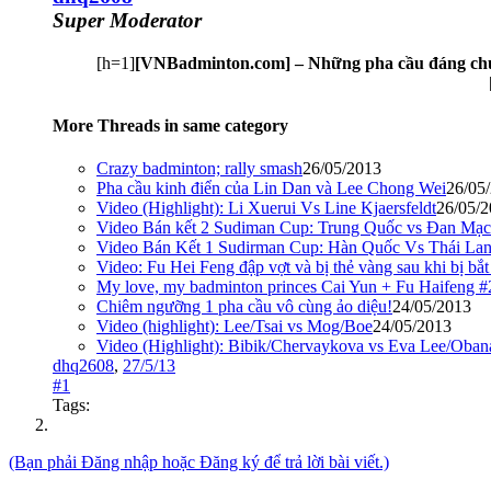
Super Moderator
[h=1]
[VNBadminton.com] – Những pha cầu đáng chú
More Threads in same category
Crazy badminton; rally smash
26/05/2013
Pha cầu kinh điển của Lin Dan và Lee Chong Wei
26/05
Video (Highlight): Li Xuerui Vs Line Kjaersfeldt
26/05/
Video Bán kết 2 Sudiman Cup: Trung Quốc vs Đan Mạ
Video Bán Kết 1 Sudirman Cup: Hàn Quốc Vs Thái La
Video: Fu Hei Feng đập vợt và bị thẻ vàng sau khi bị bắt 
My love, my badminton princes Cai Yun + Fu Haifeng #
Chiêm ngưỡng 1 pha cầu vô cùng ảo diệu!
24/05/2013
Video (highlight): Lee/Tsai vs Mog/Boe
24/05/2013
Video (Highlight): Bibik/Chervaykova vs Eva Lee/Oban
dhq2608
,
27/5/13
#1
Tags:
(Bạn phải Đăng nhập hoặc Đăng ký để trả lời bài viết.)