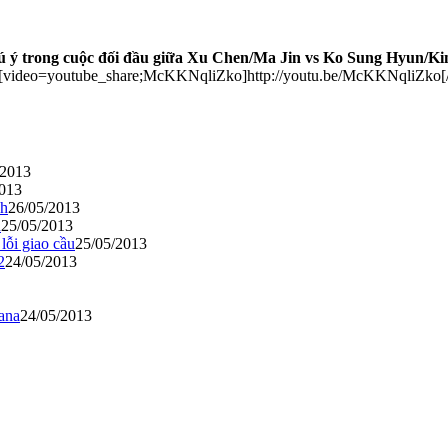
 ý trong cuộc đối đầu giữa Xu Chen/Ma Jin vs Ko Sung Hyun/K
[video=youtube_share;McKKNqliZko]http://youtu.be/McKKNqliZko[/v
/2013
2013
ch
26/05/2013
n
25/05/2013
lỗi giao cầu
25/05/2013
2
24/05/2013
ana
24/05/2013