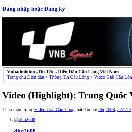
Đăng nhập hoặc Đăng ký
Vnbadminton -Tin Tức - Diễn Đàn Cầu Lông Việt Nam
Trang chủ
Diễn đàn
>
Thông Tin Cầu Lông
>
Video Giải Cầu Lô
Video (Highlight): Trung Quố
Thảo luận trong '
Video Giải Cầu Lông
' bắt đầu bởi
dhq2608
,
27/5/13
dhq2608