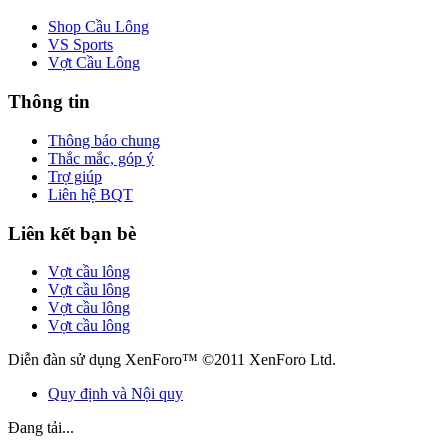
Shop Cầu Lông
VS Sports
Vợt Cầu Lông
Thông tin
Thông báo chung
Thắc mắc, góp ý
Trợ giúp
Liên hệ BQT
Liên kết bạn bè
Vợt cầu lông
Vợt cầu lông
Vợt cầu lông
Vợt cầu lông
Diễn đàn sử dụng XenForo™ ©2011 XenForo Ltd.
Quy định và Nội quy
Đang tải...