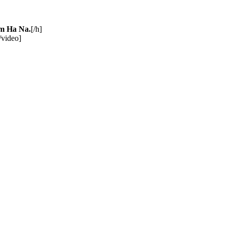
im Ha Na.
[/h]
ideo]​