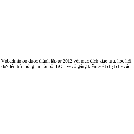
badminton được thành lập từ 2012 với mục đích giao lưu, học hỏi, ch
n đưa lên trừ thông tin nội bộ. BQT sẽ cố gắng kiểm soát chặt chẽ các