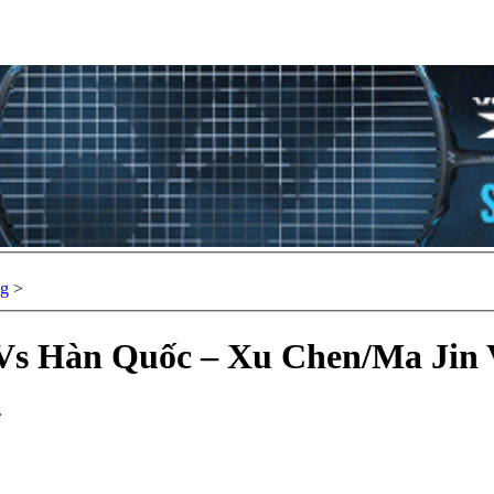
ng
>
c Vs Hàn Quốc – Xu Chen/Ma Ji
.