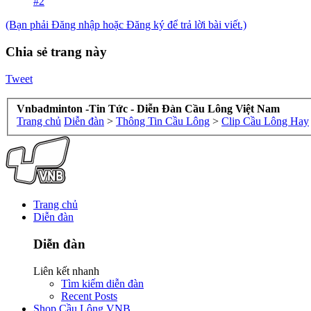
#2
(Bạn phải Đăng nhập hoặc Đăng ký để trả lời bài viết.)
Chia sẻ trang này
Tweet
Vnbadminton -Tin Tức - Diễn Đàn Cầu Lông Việt Nam
Trang chủ
Diễn đàn
>
Thông Tin Cầu Lông
>
Clip Cầu Lông Hay
Trang chủ
Diễn đàn
Diễn đàn
Liên kết nhanh
Tìm kiếm diễn đàn
Recent Posts
Shop Cầu Lông VNB