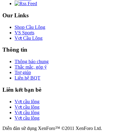
Our Links
Shop Cầu Lông
VS Sports
Vợt Cầu Lông
Thông tin
Thông báo chung
Thắc mắc, góp ý
Trợ giúp
Liên hệ BQT
Liên kết bạn bè
Vợt cầu lông
Vợt cầu lông
Vợt cầu lông
Vợt cầu lông
Diễn đàn sử dụng XenForo™ ©2011 XenForo Ltd.