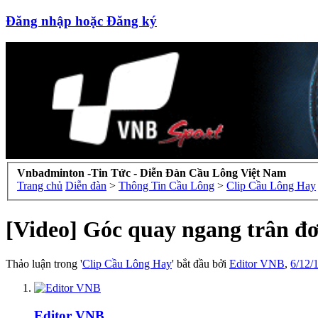
Đăng nhập hoặc Đăng ký
Vnbadminton -Tin Tức - Diễn Đàn Cầu Lông Việt Nam
Trang chủ
Diễn đàn
>
Thông Tin Cầu Lông
>
Clip Cầu Lông Hay
[Video] Góc quay ngang trân 
Thảo luận trong '
Clip Cầu Lông Hay
' bắt đầu bởi
Editor VNB
,
6/12/
Editor VNB