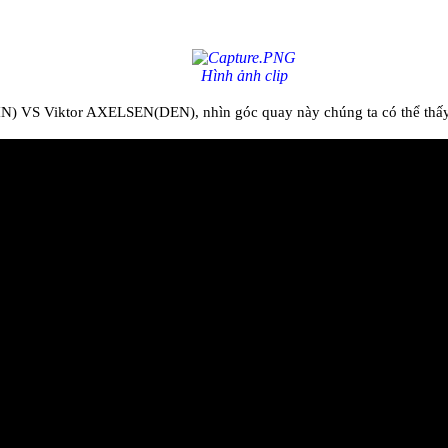
Hình ảnh clip
 VS Viktor AXELSEN(DEN), nhìn góc quay này chúng ta có thể thấy đư