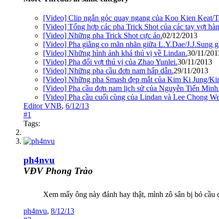
[Video] Clip ngắn góc quay ngang của Koo Kien Keat/
[Video] Tổng hợp các pha Trick Shot của các tay vợt hàn
[Video] Những pha Trick Shot cực ảo.
02/12/2013
[Video] Pha giằng co mãn nhãn giữa L.Y.Dae/J.J.Sung 
[Video] Những hình ảnh khá thú vị về Lindan.
30/11/201
[Video] Pha đổi vợt thú vị của Zhao Yunlei.
30/11/2013
[Video] Những pha cầu đơn nam hấp dẫn.
29/11/2013
[Video] Những pha Smash đẹp mắt của Kim Ki Jung/Ki
[Video] Pha cầu đơn nam lịch sử của Nguyễn Tiến Minh
[Video] Pha cầu cuối cùng của Lindan và Lee Chong We
Editor VNB
,
6/12/13
#1
Tags:
ph4nvu
VĐV Phong Trào
Xem mấy ông này đánh hay thật, mình zô sân bị bỏ cầu c
ph4nvu
,
8/12/13