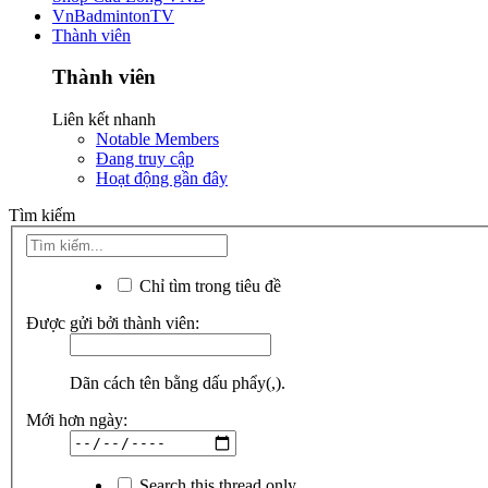
VnBadmintonTV
Thành viên
Thành viên
Liên kết nhanh
Notable Members
Đang truy cập
Hoạt động gần đây
Tìm kiếm
Chỉ tìm trong tiêu đề
Được gửi bởi thành viên:
Dãn cách tên bằng dấu phẩy(,).
Mới hơn ngày:
Search this thread only