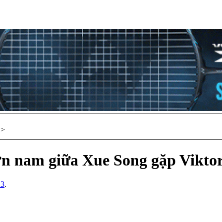
>
đơn nam giữa Xue Song gặp Vik
13
.