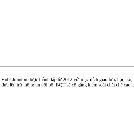
badminton được thành lập từ 2012 với mục đích giao lưu, học hỏi, ch
n đưa lên trừ thông tin nội bộ. BQT sẽ cố gắng kiểm soát chặt chẽ các