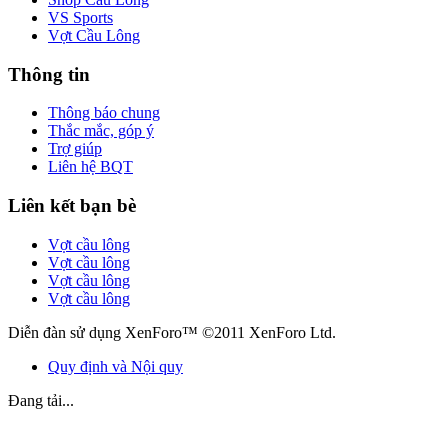
VS Sports
Vợt Cầu Lông
Thông tin
Thông báo chung
Thắc mắc, góp ý
Trợ giúp
Liên hệ BQT
Liên kết bạn bè
Vợt cầu lông
Vợt cầu lông
Vợt cầu lông
Vợt cầu lông
Diễn đàn sử dụng XenForo™ ©2011 XenForo Ltd.
Quy định và Nội quy
Đang tải...