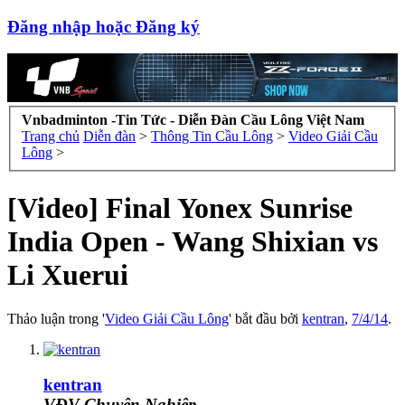
Đăng nhập hoặc Đăng ký
Vnbadminton -Tin Tức - Diễn Đàn Cầu Lông Việt Nam
Trang chủ
Diễn đàn
>
Thông Tin Cầu Lông
>
Video Giải Cầu
Lông
>
[Video] Final Yonex Sunrise
India Open - Wang Shixian vs
Li Xuerui
Thảo luận trong '
Video Giải Cầu Lông
' bắt đầu bởi
kentran
,
7/4/14
.
kentran
VĐV Chuyên Nghiệp