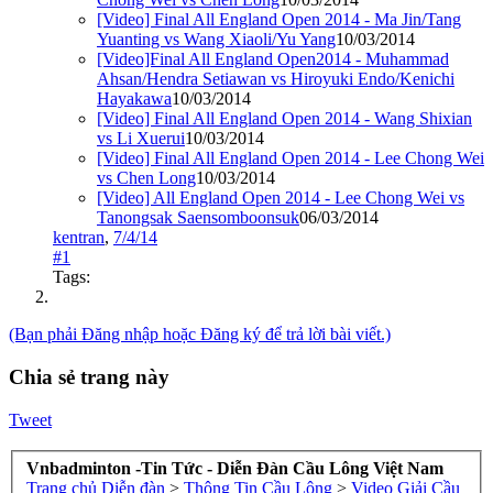
[Video] Final All England Open 2014 - Ma Jin/Tang
Yuanting vs Wang Xiaoli/Yu Yang
10/03/2014
[Video]Final All England Open2014 - Muhammad
Ahsan/Hendra Setiawan vs Hiroyuki Endo/Kenichi
Hayakawa
10/03/2014
[Video] Final All England Open 2014 - Wang Shixian
vs Li Xuerui
10/03/2014
[Video] Final All England Open 2014 - Lee Chong Wei
vs Chen Long
10/03/2014
[Video] All England Open 2014 - Lee Chong Wei vs
Tanongsak Saensomboonsuk
06/03/2014
kentran
,
7/4/14
#1
Tags:
(Bạn phải Đăng nhập hoặc Đăng ký để trả lời bài viết.)
Chia sẻ trang này
Tweet
Vnbadminton -Tin Tức - Diễn Đàn Cầu Lông Việt Nam
Trang chủ
Diễn đàn
>
Thông Tin Cầu Lông
>
Video Giải Cầu