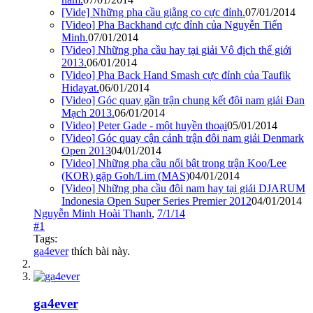
[Vide] Những pha cầu giằng co cực đỉnh.
07/01/2014
[Video] Pha Backhand cực đỉnh của Nguyễn Tiến
Minh.
07/01/2014
[Video] Những pha cầu hay tại giải Vô địch thế giới
2013.
06/01/2014
[Video] Pha Back Hand Smash cực đỉnh của Taufik
Hidayat.
06/01/2014
[Video] Góc quay gần trận chung kết đôi nam giải Đan
Mạch 2013.
06/01/2014
[Video] Peter Gade - một huyền thoại
05/01/2014
[Video] Góc quay cận cảnh trận đôi nam giải Denmark
Open 2013
04/01/2014
[Video] Những pha cầu nổi bật trong trận Koo/Lee
(KOR) gặp Goh/Lim (MAS)
04/01/2014
[Video] Những pha cầu đôi nam hay tại giải DJARUM
Indonesia Open Super Series Premier 2012
04/01/2014
Nguyễn Minh Hoài Thanh
,
7/1/14
#1
Tags:
ga4ever
thích bài này.
ga4ever