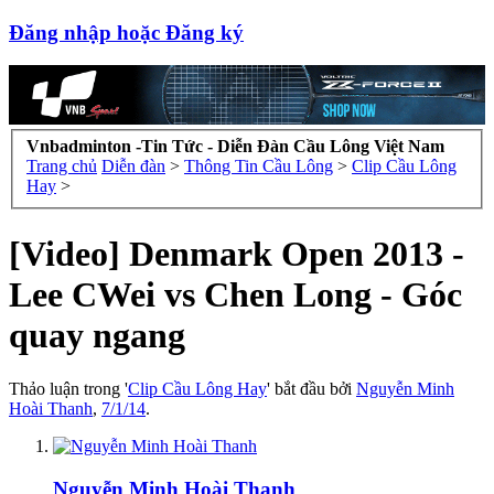
Đăng nhập hoặc Đăng ký
Vnbadminton -Tin Tức - Diễn Đàn Cầu Lông Việt Nam
Trang chủ
Diễn đàn
>
Thông Tin Cầu Lông
>
Clip Cầu Lông
Hay
>
[Video] Denmark Open 2013 -
Lee CWei vs Chen Long - Góc
quay ngang
Thảo luận trong '
Clip Cầu Lông Hay
' bắt đầu bởi
Nguyễn Minh
Hoài Thanh
,
7/1/14
.
Nguyễn Minh Hoài Thanh