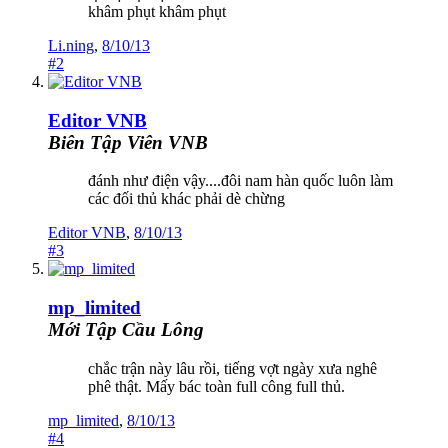
khâm phụt khâm phụt
Li.ning
,
8/10/13
#2
Editor VNB
Biên Tập Viên VNB
đánh như điện vậy....đôi nam hàn quốc luôn làm
các đối thủ khác phải dè chừng
Editor VNB
,
8/10/13
#3
mp_limited
Mới Tập Cầu Lông
chắc trận này lâu rồi, tiếng vợt ngày xưa nghê
phê thật. Mấy bác toàn full công full thủ.
mp_limited
,
8/10/13
#4