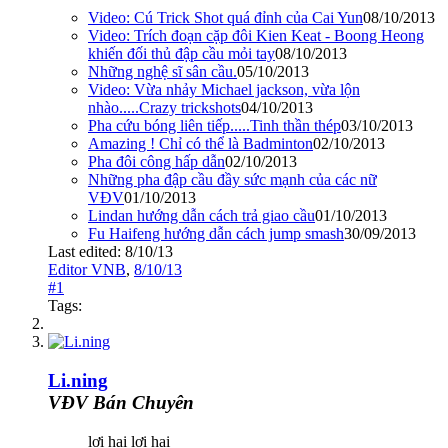
Video: Cú Trick Shot quá đỉnh của Cai Yun
08/10/2013
Video: Trích đoạn cặp đôi Kien Keat - Boong Heong
khiến đối thủ đập cầu mỏi tay
08/10/2013
Những nghệ sĩ sân cầu.
05/10/2013
Video: Vừa nhảy Michael jackson, vừa lộn
nhào.....Crazy trickshots
04/10/2013
Pha cứu bóng liên tiếp.....Tinh thần thép
03/10/2013
Amazing ! Chỉ có thể là Badminton
02/10/2013
Pha đôi công hấp dẫn
02/10/2013
Những pha đập cầu đầy sức mạnh của các nữ
VĐV
01/10/2013
Lindan hướng dẫn cách trả giao cầu
01/10/2013
Fu Haifeng hướng dẫn cách jump smash
30/09/2013
Last edited:
8/10/13
Editor VNB
,
8/10/13
#1
Tags:
Li.ning
VĐV Bán Chuyên
lợi hại lợi hại