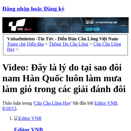
Đăng nhập hoặc Đăng ký
Vnbadminton -Tin Tức - Diễn Đàn Cầu Lông Việt Nam
Trang chủ
Diễn đàn
>
Thông Tin Cầu Lông
>
Clip Cầu Lông
Hay
>
Video: Đây là lý do tại sao đôi
nam Hàn Quốc luôn làm mưa
làm gió trong các giải đánh đôi
Thảo luận trong '
Clip Cầu Lông Hay
' bắt đầu bởi
Editor VNB
,
8/10/13
.
Editor VNB