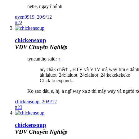
hehe, ngay í mình
uyen0919
,
20/9/12
#22
chickensoup
VĐV Chuyên Nghiệp
tyncantho said:
↑
ac, chắk chếch , HTV và VTV mà way fim e đánh trự
ák:laluot_24::laluot_24::laluot_24:kekekekeke
Click to expand...
Ko sao đâu e, hj, a ngĩ way xa z thì máy way và người x
chickensoup
,
20/9/12
#23
chickensoup
VĐV Chuyên Nghiệp