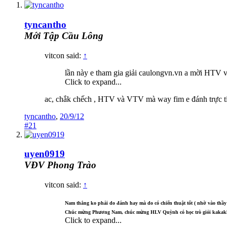
tyncantho
Mới Tập Cầu Lông
vitcon said:
↑
lần này e tham gia giải caulongvn.vn a mời HTV
Click to expand...
ac, chắk chếch , HTV và VTV mà way fim e đánh trực típ 
tyncantho
,
20/9/12
#21
uyen0919
VĐV Phong Trào
vitcon said:
↑
Nam thắng ko phải do đánh hay mà do có chiến thuật tốt ( nhờ vào th
Chúc mừng Phương Nam, chúc mừng HLV Quỳnh có học trò giỏi kakak
Click to expand...