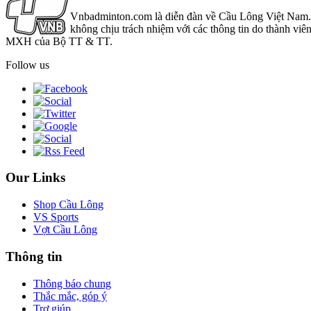
Vnbadminton.com là diễn đàn về Cầu Lông Việt Nam. Vn
không chịu trách nhiệm với các thông tin do thành viê
MXH của Bộ TT & TT.
Follow us
Our Links
Shop Cầu Lông
VS Sports
Vợt Cầu Lông
Thông tin
Thông báo chung
Thắc mắc, góp ý
Trợ giúp