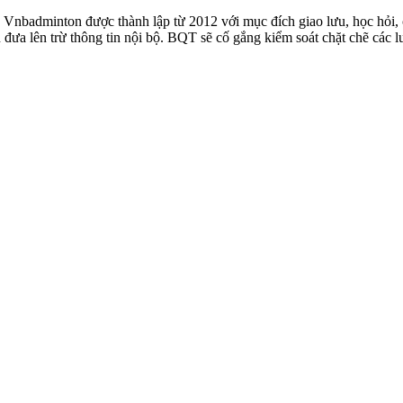
badminton được thành lập từ 2012 với mục đích giao lưu, học hỏi, ch
n đưa lên trừ thông tin nội bộ. BQT sẽ cố gắng kiểm soát chặt chẽ các