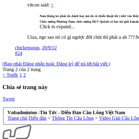
vitcon said:
↑
Nam thắng ko phải do đánh hay mà do có chiến thuật tốt ( nhờ vào th
Chúc mừng Phương Nam, chúc mừng HLV Quỳnh có học trò giỏi kakak
Click to expand...
Uiza, nge sao nó có gì ngược đời chút thì phải a ah ???:
chickensoup
,
20/9/12
#24
(Bạn phải Đăng nhập hoặc Đăng ký để trả lời bài viết.)
Trang 2 của 2 trang
< Trước
1
2
Chia sẻ trang này
Tweet
Vnbadminton -Tin Tức - Diễn Đàn Cầu Lông Việt Nam
Trang chủ
Diễn đàn
>
Thông Tin Cầu Lông
>
Video Giải Cầu Lô