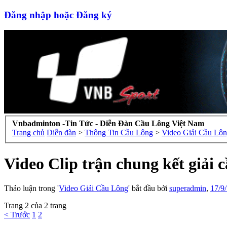
Đăng nhập hoặc Đăng ký
Vnbadminton -Tin Tức - Diễn Đàn Cầu Lông Việt Nam
Trang chủ
Diễn đàn
>
Thông Tin Cầu Lông
>
Video Giải Cầu Lô
Video Clip trận chung kết giải
Thảo luận trong '
Video Giải Cầu Lông
' bắt đầu bởi
superadmin
,
17/9
Trang 2 của 2 trang
< Trước
1
2