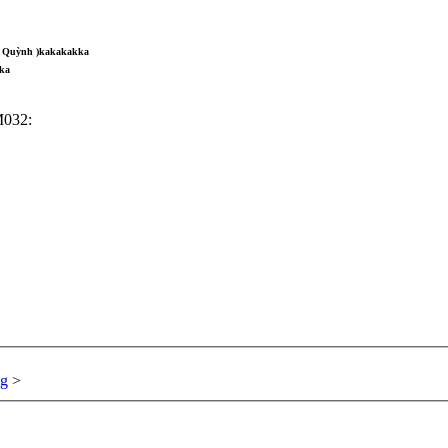
ầy Quỳnh )kakakakka
ka
M032:
ng
>