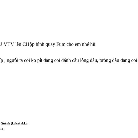
 và VTV lên CHộp hình quay Fum cho em nhé hii
, người ta coi ko pít đang coi đánh cầu lông đâu, tưởng đâu đang coi 
ầy Quỳnh )kakakakka
ka