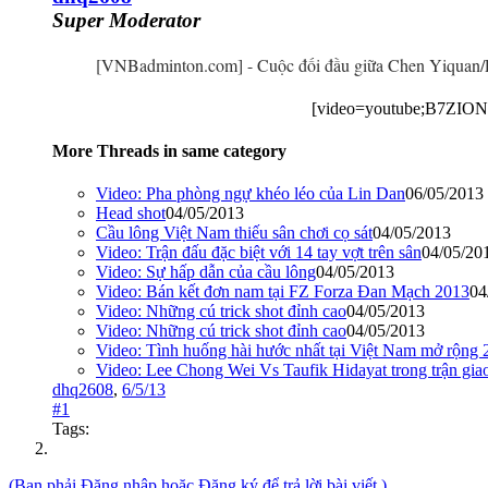
Super Moderator
[VNBadminton.com] - Cuộc đối đầu giữa Chen Yiquan/L
[video=youtube;B7ZION
More Threads in same category
Video: Pha phòng ngự khéo léo của Lin Dan
06/05/2013
Head shot
04/05/2013
Cầu lông Việt Nam thiếu sân chơi cọ sát
04/05/2013
Video: Trận đấu đặc biệt với 14 tay vợt trên sân
04/05/20
Video: Sự hấp dẫn của cầu lông
04/05/2013
Video: Bán kết đơn nam tại FZ Forza Đan Mạch 2013
04
Video: Những cú trick shot đỉnh cao
04/05/2013
Video: Những cú trick shot đỉnh cao
04/05/2013
Video: Tình huống hài hước nhất tại Việt Nam mở rộng 
Video: Lee Chong Wei Vs Taufik Hidayat trong trận gia
dhq2608
,
6/5/13
#1
Tags:
(Bạn phải Đăng nhập hoặc Đăng ký để trả lời bài viết.)