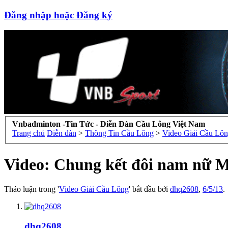
Đăng nhập hoặc Đăng ký
Vnbadminton -Tin Tức - Diễn Đàn Cầu Lông Việt Nam
Trang chủ
Diễn đàn
>
Thông Tin Cầu Lông
>
Video Giải Cầu Lô
Video: Chung kết đôi nam nữ M
Thảo luận trong '
Video Giải Cầu Lông
' bắt đầu bởi
dhq2608
,
6/5/13
.
dhq2608