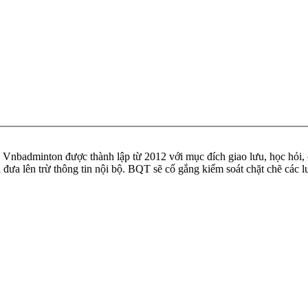
badminton được thành lập từ 2012 với mục đích giao lưu, học hỏi, ch
n đưa lên trừ thông tin nội bộ. BQT sẽ cố gắng kiểm soát chặt chẽ các