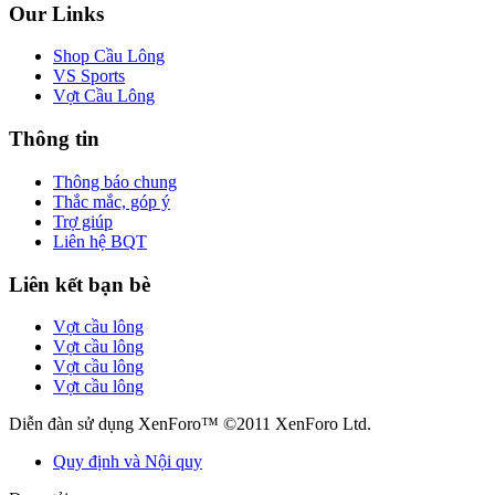
Our Links
Shop Cầu Lông
VS Sports
Vợt Cầu Lông
Thông tin
Thông báo chung
Thắc mắc, góp ý
Trợ giúp
Liên hệ BQT
Liên kết bạn bè
Vợt cầu lông
Vợt cầu lông
Vợt cầu lông
Vợt cầu lông
Diễn đàn sử dụng XenForo™ ©2011 XenForo Ltd.
Quy định và Nội quy