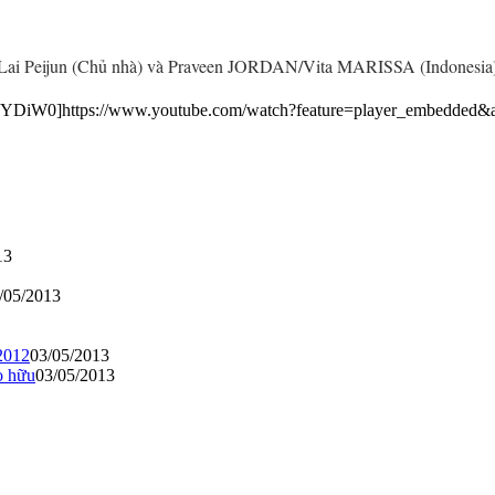
ai Peijun (Chủ nhà) và Praveen JORDAN/Vita MARISSA (Indonesia) để
YDiW0]https://www.youtube.com/watch?feature=player_embedded
13
/05/2013
2012
03/05/2013
o hữu
03/05/2013