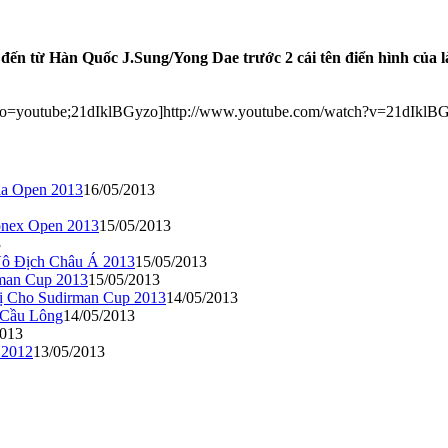
n từ Hàn Quốc J.Sung/Yong Dae trước 2 cái tên điển hình của làn
eo=youtube;21dIklBGyzo]http://www.youtube.com/watch?v=21dIklBGy
ia Open 2013
16/05/2013
Yonex Open 2013
15/05/2013
3
Vô Địch Châu Á 2013
15/05/2013
rman Cup 2013
15/05/2013
ị Cho Sudirman Cup 2013
14/05/2013
 Cầu Lông
14/05/2013
2013
 2012
13/05/2013