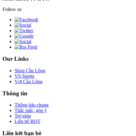
Follow us
Our Links
Shop Cầu Lông
VS Sports
Vợt Cầu Lông
Thông tin
Thông báo chung
Thắc mắc, góp ý
Trợ giúp
Liên hệ BQT
Liên kết bạn bè