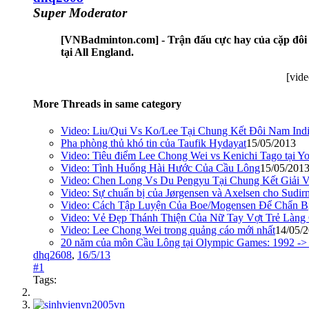
Super Moderator
[VNBadminton.com] - Trận đấu cực hay của cặp đôi đế
tại All England.
[vid
More Threads in same category
Video: Liu/Qui Vs Ko/Lee Tại Chung Kết Đôi Nam Ind
Pha phòng thủ khó tin của Taufik Hydayat
15/05/2013
Video: Tiêu điểm Lee Chong Wei vs Kenichi Tago tại 
Video: Tình Huống Hài Hước Của Cầu Lông
15/05/201
Video: Chen Long Vs Du Pengyu Tại Chung Kết Giải 
Video: Sự chuẩn bị của Jørgensen và Axelsen cho Sudi
Video: Cách Tập Luyện Của Boe/Mogensen Để Chẩn B
Video: Vẻ Đẹp Thánh Thiện Của Nữ Tay Vợt Trẻ Làng
Video: Lee Chong Wei trong quảng cáo mới nhất
14/05/
20 năm của môn Cầu Lông tại Olympic Games: 1992 ->
dhq2608
,
16/5/13
#1
Tags: