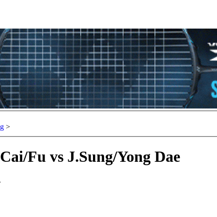
ng
>
 Cai/Fu vs J.Sung/Yong Dae
.