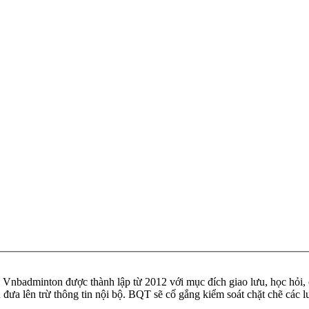
badminton được thành lập từ 2012 với mục đích giao lưu, học hỏi, ch
n đưa lên trừ thông tin nội bộ. BQT sẽ cố gắng kiểm soát chặt chẽ các