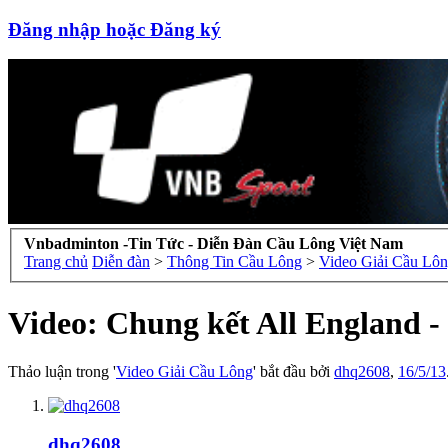
Đăng nhập hoặc Đăng ký
Vnbadminton -Tin Tức - Diễn Đàn Cầu Lông Việt Nam
Trang chủ
Diễn đàn
>
Thông Tin Cầu Lông
>
Video Giải Cầu Lô
Video: Chung kết All England -
Thảo luận trong '
Video Giải Cầu Lông
' bắt đầu bởi
dhq2608
,
16/5/13
dhq2608