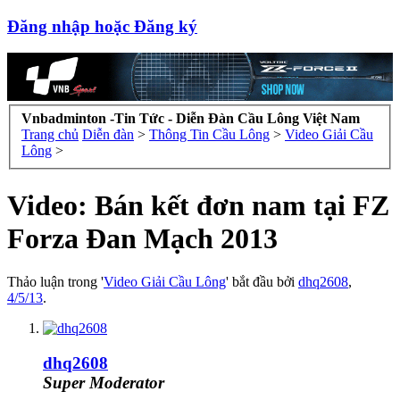
Đăng nhập hoặc Đăng ký
Vnbadminton -Tin Tức - Diễn Đàn Cầu Lông Việt Nam
Trang chủ
Diễn đàn
>
Thông Tin Cầu Lông
>
Video Giải Cầu
Lông
>
Video: Bán kết đơn nam tại FZ
Forza Đan Mạch 2013
Thảo luận trong '
Video Giải Cầu Lông
' bắt đầu bởi
dhq2608
,
4/5/13
.
dhq2608
Super Moderator