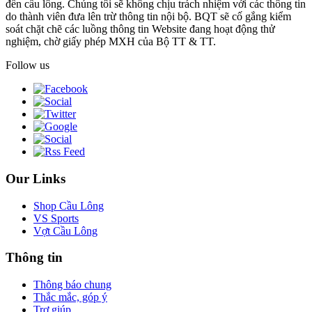
đến cầu lông. Chúng tôi sẽ không chịu trách nhiệm với các thông tin
do thành viên đưa lên trừ thông tin nội bộ. BQT sẽ cố gắng kiểm
soát chặt chẽ các luồng thông tin Website đang hoạt động thử
nghiệm, chờ giấy phép MXH của Bộ TT & TT.
Follow us
Our Links
Shop Cầu Lông
VS Sports
Vợt Cầu Lông
Thông tin
Thông báo chung
Thắc mắc, góp ý
Trợ giúp