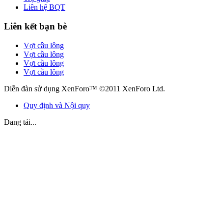
Liên hệ BQT
Liên kết bạn bè
Vợt cầu lông
Vợt cầu lông
Vợt cầu lông
Vợt cầu lông
Diễn đàn sử dụng XenForo™ ©2011 XenForo Ltd.
Quy định và Nội quy
Đang tải...