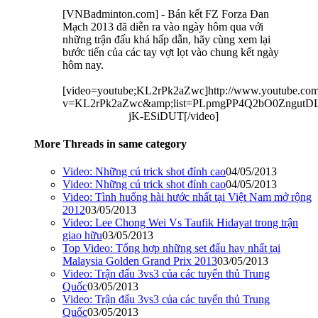
[VNBadminton.com] - Bán kết FZ Forza Đan
Mạch 2013 đã diễn ra vào ngày hôm qua với
những trận đấu khá hấp dẫn, hãy cùng xem lại
bước tiến của các tay vợt lọt vào chung kết ngày
hôm nay.
[video=youtube;KL2rPk2aZwc]http://www.youtube.com
v=KL2rPk2aZwc&amp;list=PLpmgPP4Q2bO0ZngutD
jK-ESiDUT[/video]​
More Threads in same category
Video: Những cú trick shot đỉnh cao
04/05/2013
Video: Những cú trick shot đỉnh cao
04/05/2013
Video: Tình huống hài hước nhất tại Việt Nam mở rộng
2012
03/05/2013
Video: Lee Chong Wei Vs Taufik Hidayat trong trận
giao hữu
03/05/2013
Top Video: Tổng hợp những set đấu hay nhất tại
Malaysia Golden Grand Prix 2013
03/05/2013
Video: Trận đấu 3vs3 của các tuyển thủ Trung
Quốc
03/05/2013
Video: Trận đấu 3vs3 của các tuyển thủ Trung
Quốc
03/05/2013