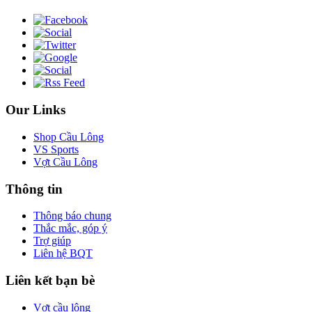
Our Links
Shop Cầu Lông
VS Sports
Vợt Cầu Lông
Thông tin
Thông báo chung
Thắc mắc, góp ý
Trợ giúp
Liên hệ BQT
Liên kết bạn bè
Vợt cầu lông