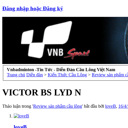
Đăng nhập hoặc Đăng ký
Vnbadminton -Tin Tức - Diễn Đàn Cầu Lông Việt Nam
Trang chủ
Diễn đàn
>
Kiến Thức Cầu Lông
>
Review sản phẩm c
VICTOR BS LYD N
Thảo luận trong '
Review sản phẩm cầu lông
' bắt đầu bởi
loveB
,
16/4
loveB