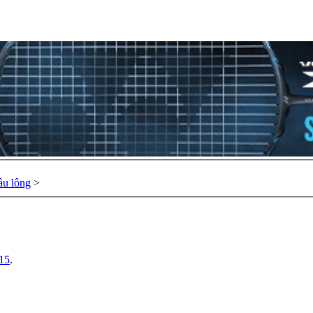
ầu lông
>
/15
.