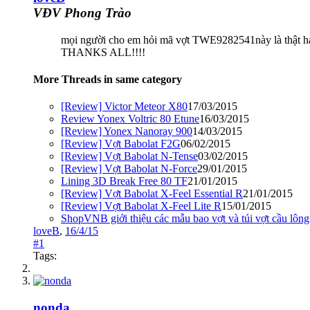
VĐV Phong Trào
mọi người cho em hỏi mã vợt TWE9282541này là thật
THANKS ALL!!!!
More Threads in same category
[Review] Victor Meteor X80
17/03/2015
Review Yonex Voltric 80 Etune
16/03/2015
[Review] Yonex Nanoray 900
14/03/2015
[Review] Vợt Babolat F2G
06/02/2015
[Review] Vợt Babolat N-Tense
03/02/2015
[Review] Vợt Babolat N-Force
29/01/2015
Lining 3D Break Free 80 TF
21/01/2015
[Review] Vợt Babolat X-Feel Essential R
21/01/2015
[Review] Vợt Babolat X-Feel Lite R
15/01/2015
ShopVNB giới thiệu các mẫu bao vợt và túi vợt cầu lông
loveB
,
16/4/15
#1
Tags:
nonda