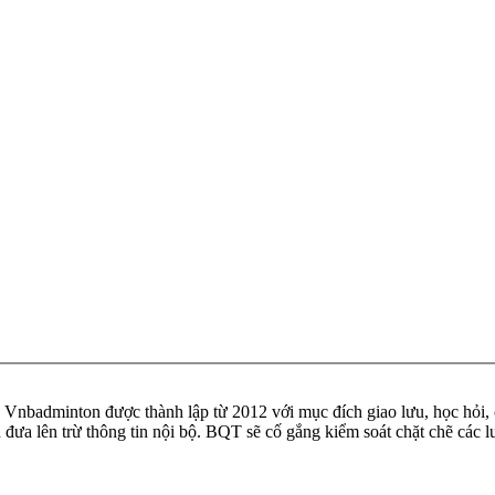
badminton được thành lập từ 2012 với mục đích giao lưu, học hỏi, ch
n đưa lên trừ thông tin nội bộ. BQT sẽ cố gắng kiểm soát chặt chẽ các