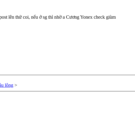
 post lên thử coi, nếu ở sg thì nhờ a Cương Yonex check giùm
ầu lông
>