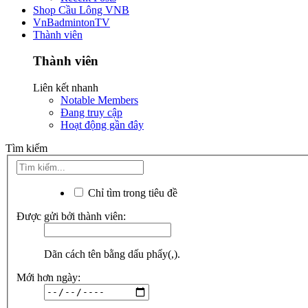
Shop Cầu Lông VNB
VnBadmintonTV
Thành viên
Thành viên
Liên kết nhanh
Notable Members
Đang truy cập
Hoạt động gần đây
Tìm kiếm
Chỉ tìm trong tiêu đề
Được gửi bởi thành viên:
Dãn cách tên bằng dấu phẩy(,).
Mới hơn ngày: