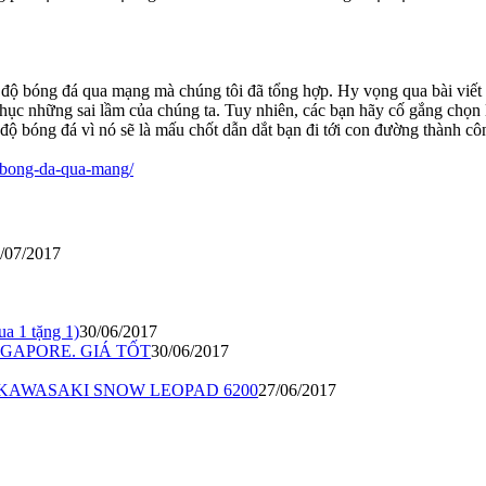
á độ bóng đá qua mạng mà chúng tôi đã tổng hợp. Hy vọng qua bài viế
 phục những sai lầm của chúng ta. Tuy nhiên, các bạn hãy cố gắng chọ
 độ bóng đá vì nó sẽ là mấu chốt dẫn dắt bạn đi tới con đường thành 
a-bong-da-qua-mang/
/07/2017
a 1 tặng 1)
30/06/2017
NGAPORE. GIÁ TỐT
30/06/2017
 + KAWASAKI SNOW LEOPAD 6200
27/06/2017