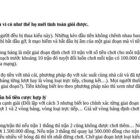
vì có như thế họ mới tính toán giỏi được.
gười đều bị thua kiểu này). Những kèo đầu tiên không chênh nhau bao 
ì bắt đầu gỡ, ít mạo hiểm và bắt đầu bị âm của một giai đoạn mà vì tiền
ng bảng là một giai đoạn định chơi 10 trận với số tiền chơi cho mỗi trậ
oạch trước khoảng 10 trận đó tuyệt đối luôn chơi mỗi trận có 100.000 
a mạng).
 đọ tiền với nhà cái, phương pháp đọ với xác suất cùng nhà cái và đã t
g bảng từng lượt hay là vòng loại trực tiếp, chung kết…). Mọi người t
giai đoạn?). Tiền không biết leo theo phương pháp nào thì xem như đã t
n bổ tiền cược hợp lý
cạnh giải (Đối lập với cách 3 nhưng biết leo chính xác từng giai đoạn 
t 1 và 2 vòng bảng, vòng loại trực tiếp… Giả sử vòng bảng định chơi 8 t
g/trận thì nếu trận 1 thắng thì trận 2 cũng không được chơi thêm… Nếu t
hơi 1.500.000 đồng. Nếu trận 3 thắng thì quay lại 500.000 đồng cho trận
u nhiều về bóng đá thì tốt nhất đừng chơi. Chờ giai đoạn lượt loại kiể