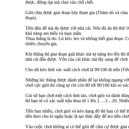
được, đừng dại mà chui vào chỗ chết.
Giỏi chia được giai đoạn hãy tham gia (Thăm dò và chia th
đoạn).
Tiền đâu để mà đọ được với nhà cái. Nếu đủ ăn thì thử 1
khả năng am hiểu và may mắn.
Thua thắng là do: Lú kèo, leo và không biết giai đoạn. 
nhiều chuyên gia.
Khi thắng thì giai đoạn giải khác mà tự nâng leo lên thì
nhà cái đâu được. Vốn của cái khác mà lấy sang để chơi là 
Cho dù kèo tính xác suất cách chơi là 99/100 đi nữa (Tức 
Những lúc thắng được dành phần để lại không ngang với
chơi cực giỏi thì cũng tự chỉ còn 80 tới 90/100 khi so xác
Giả sử bạn chơi một cách tỉnh táo, chơi giỏi và dành đún
thì bạn sẽ có xác suất trận thua từ 1 lên 2 …3…20. Nhiề
Tiền bạn nhiều, chơi giỏi và kèo dạng đó thì bạn có thể
tiền theo chu kì ngắn hoặc là tạo thúc đẩy để leo tiền c
Vào cuộc chơi không ai có thể giỏi để cầm cự được giai đ