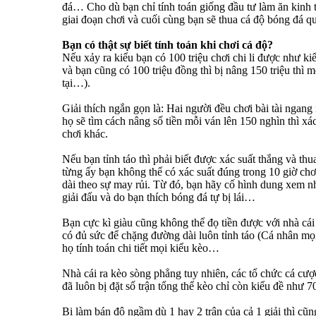
đá… Cho dù bạn chỉ tính toán giống đầu tư làm ăn kinh t
giai đoạn chơi và cuối cùng bạn sẽ thua cá độ bóng đá q
Bạn có thật sự biết tính toán khi chơi cá độ?
Nếu xảy ra kiểu bạn có 100 triệu chơi chi li được như k
và bạn cũng có 100 triệu đồng thì bị nâng 150 triệu thì 
tại…).
Giải thích ngắn gọn là: Hai người đều chơi bài tài ngang
họ sẽ tìm cách nâng số tiền mỗi ván lên 150 nghìn thì xác
chơi khác.
Nếu bạn tỉnh táo thì phải biết được xác suất thắng và th
từng ấy bạn không thể có xác suất đúng trong 10 giờ chơi
dài theo sự may rủi. Từ đó, bạn hãy cố hình dung xem nhà
giải đấu và do bạn thích bóng đá tự bị lái…
Bạn cực kì giàu cũng không thể đọ tiền được với nhà cá
có đủ sức để chặng đường dài luôn tỉnh táo (Cá nhân mọi 
họ tính toán chi tiết mọi kiểu kèo…
Nhà cái ra kèo sòng phẳng tuy nhiên, các tổ chức cá cược
đã luôn bị đặt số trận tổng thể kèo chỉ còn kiểu đề như 
Bị làm bán độ ngầm dù 1 hay 2 trận của cả 1 giải thì cũn