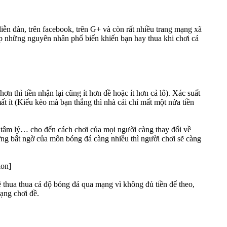
diễn đàn, trên facebook, trên G+ và còn rất nhiều trang mạng xã
hợp những nguyên nhân phổ biến khiến bạn hay thua khi chơi cá
ơn thì tiền nhận lại cũng ít hơn đề hoặc ít hơn cả lô). Xác suất
t ít (Kiểu kèo mà bạn thắng thì nhà cái chỉ mất một nửa tiền
ỏ, tâm lý… cho đến cách chơi của mọi người càng thay đổi về
ững bất ngờ của môn bóng đá càng nhiều thì người chơi sẽ càng
ion]
 thua thua cá độ bóng đá qua mạng vì không đủ tiền để theo,
ạng chơi đề.