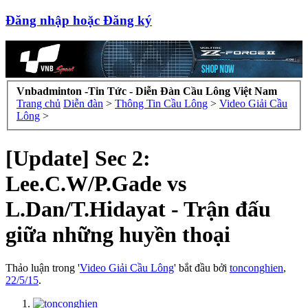
Đăng nhập hoặc Đăng ký
Vnbadminton -Tin Tức - Diễn Đàn Cầu Lông Việt Nam
Trang chủ
Diễn đàn
>
Thông Tin Cầu Lông
>
Video Giải Cầu
Lông
>
[Update] Sec 2:
Lee.C.W/P.Gade vs
L.Dan/T.Hidayat - Trận đấu
giữa những huyền thoại
Thảo luận trong '
Video Giải Cầu Lông
' bắt đầu bởi
tonconghien
,
22/5/15
.