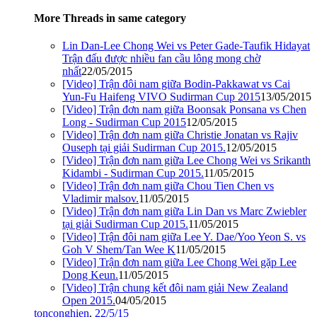
More Threads in same category
Lin Dan-Lee Chong Wei vs Peter Gade-Taufik Hidayat
Trận đấu được nhiều fan cầu lông mong chờ
nhất
22/05/2015
[Video] Trận đôi nam giữa Bodin-Pakkawat vs Cai
Yun-Fu Haifeng VIVO Sudirman Cup 2015
13/05/2015
[Video] Trận đơn nam giữa Boonsak Ponsana vs Chen
Long - Sudirman Cup 2015
12/05/2015
[Video] Trận đơn nam giữa Christie Jonatan vs Rajiv
Ouseph tại giải Sudirman Cup 2015.
12/05/2015
[Video] Trận đơn nam giữa Lee Chong Wei vs Srikanth
Kidambi - Sudirman Cup 2015.
11/05/2015
[Video] Trận đơn nam giữa Chou Tien Chen vs
Vladimir malsov.
11/05/2015
[Video] Trận đơn nam giữa Lin Dan vs Marc Zwiebler
tại giải Sudirman Cup 2015.
11/05/2015
[Video] Trận đôi nam giữa Lee Y. Dae/Yoo Yeon S. vs
Goh V Shem/Tan Wee K
11/05/2015
[Video] Trận đơn nam giữa Lee Chong Wei gặp Lee
Dong Keun.
11/05/2015
[Video] Trận chung kết đôi nam giải New Zealand
Open 2015.
04/05/2015
tonconghien
,
22/5/15