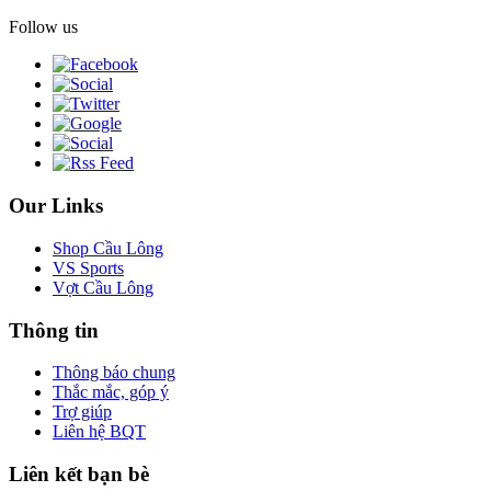
Follow us
Our Links
Shop Cầu Lông
VS Sports
Vợt Cầu Lông
Thông tin
Thông báo chung
Thắc mắc, góp ý
Trợ giúp
Liên hệ BQT
Liên kết bạn bè