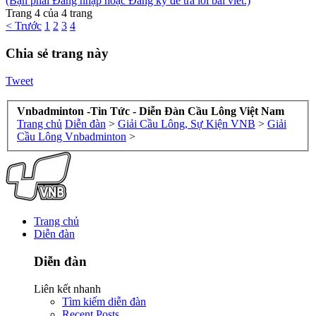
(Bạn phải Đăng nhập hoặc Đăng ký để trả lời bài viết.)
Trang 4 của 4 trang
< Trước
1
2
3
4
Chia sẻ trang này
Tweet
Vnbadminton -Tin Tức - Diễn Đàn Cầu Lông Việt Nam
Trang chủ
Diễn đàn
>
Giải Cầu Lông, Sự Kiện VNB
>
Giải
Cầu Lông Vnbadminton
>
Trang chủ
Diễn đàn
Diễn đàn
Liên kết nhanh
Tìm kiếm diễn đàn
Recent Posts