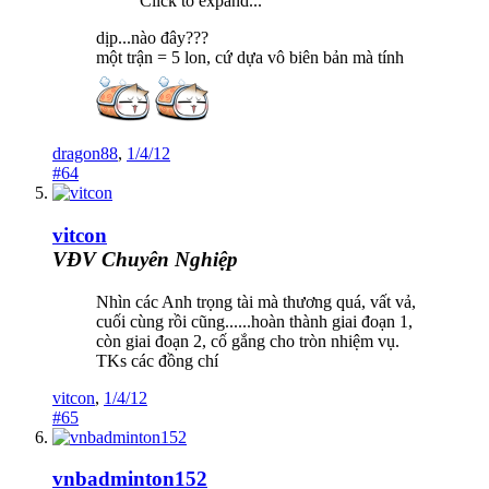
Click to expand...
dịp...nào đây???
một trận = 5 lon, cứ dựa vô biên bản mà tính
dragon88
,
1/4/12
#64
vitcon
VĐV Chuyên Nghiệp
Nhìn các Anh trọng tài mà thương quá, vất vả,
cuối cùng rồi cũng......hoàn thành giai đoạn 1,
còn giai đoạn 2, cố gắng cho tròn nhiệm vụ.
TKs các đồng chí
vitcon
,
1/4/12
#65
vnbadminton152