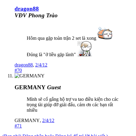
dragon88
VĐV Phong Trào
Hôm qua gặp toàn trận 2 set là xong
Đúng là "ở liều gặp lành"
dragon88
,
2/4/12
#70
GERMANY
Guest
Mỉnh sẽ cố gắng hộ trợ va tao điều kiện cho các
trọng tài giúp đỡ giải đấu, cám ơn các bạn rất
nhiều
GERMANY
,
2/4/12
#71