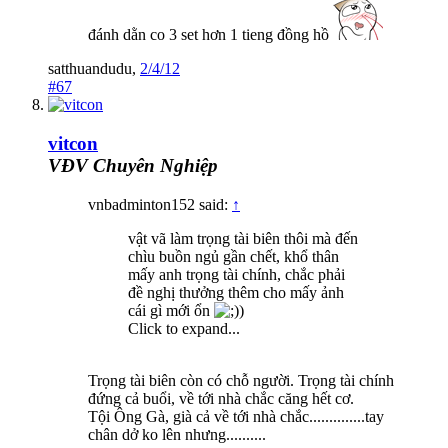
đánh dằn co 3 set hơn 1 tieng đồng hồ
satthuandudu
,
2/4/12
#67
vitcon
VĐV Chuyên Nghiệp
vnbadminton152 said:
↑
vật vã làm trọng tài biên thôi mà đến
chìu buồn ngủ gần chết, khổ thân
mấy anh trọng tài chính, chắc phải
đề nghị thưởng thêm cho mấy ảnh
cái gì mới ổn
)
Click to expand...
Trọng tài biên còn có chỗ người. Trọng tài chính
đứng cả buổi, về tới nhà chắc căng hết cơ.
Tội Ông Gà, già cả về tới nhà chắc..............tay
chân dở ko lên nhưng..........