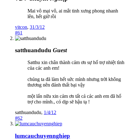
Mai vô mại vô, ai mắt tinh xưng phong nhanh
lên, hết giờ rồi
vitcon
,
31/3/12
#61
satthuandudu
Guest
Satthu xin chân thành cảm ơn sự hổ trợ nhiệt tình
của các anh em!
chúng ta đã làm hết sức mình nhưng trời không
thương nên đánh thất bại vậy
một lấn nữa xin cảm ơn tất cả các anh em đã hổ
trợ cho mình., có dịp sẽ hậu tạ !
satthuandudu
,
1/4/12
#62
lumcauchuyennghiep