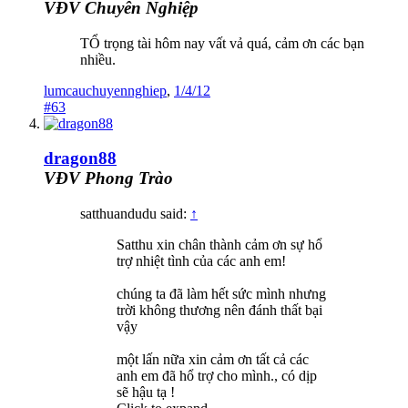
VĐV Chuyên Nghiệp
TỔ trọng tài hôm nay vất vả quá, cảm ơn các bạn
nhiều.
lumcauchuyennghiep
,
1/4/12
#63
dragon88
VĐV Phong Trào
satthuandudu said:
↑
Satthu xin chân thành cảm ơn sự hổ
trợ nhiệt tình của các anh em!
chúng ta đã làm hết sức mình nhưng
trời không thương nên đánh thất bại
vậy
một lấn nữa xin cảm ơn tất cả các
anh em đã hổ trợ cho mình., có dịp
sẽ hậu tạ !