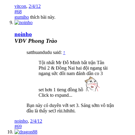
vitcon
,
2/4/12
#68
gumiho
thích bài này.
noinho
VĐV Phong Trào
satthuandudu said:
↑
Tội nhất Mr Đỗ Minh bắt trận Tân
Phú 2 & Đồng Nai hai đội ngang tài
ngang sức đôi nam đánh dằn co 3
set hơn 1 tieng đồng hồ
Click to expand...
Bạn này có duyên với set 3. Sáng sớm vô trận
đầu là thấy set3 rùi.hihihi.
noinho
,
2/4/12
#69