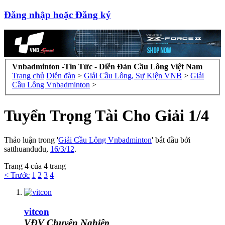
Đăng nhập hoặc Đăng ký
Vnbadminton -Tin Tức - Diễn Đàn Cầu Lông Việt Nam
Trang chủ
Diễn đàn
>
Giải Cầu Lông, Sự Kiện VNB
>
Giải
Cầu Lông Vnbadminton
>
Tuyển Trọng Tài Cho Giải 1/4
Thảo luận trong '
Giải Cầu Lông Vnbadminton
' bắt đầu bởi
satthuandudu
,
16/3/12
.
Trang 4 của 4 trang
< Trước
1
2
3
4
vitcon
VĐV Chuyên Nghiệp