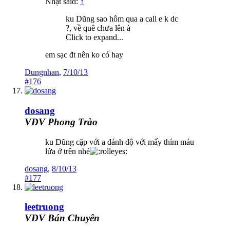
Nhật said:
↑
ku Dũng sao hôm qua a call e k dc
?, về quê chưa lên à
Click to expand...
em sạc đt nên ko có hay
Dungnhan
,
7/10/13
#176
dosang
VĐV Phong Trào
ku Dũng cặp với a đánh độ với mấy thím máu
lửa ở trên nhé
dosang
,
8/10/13
#177
leetruong
VĐV Bán Chuyên