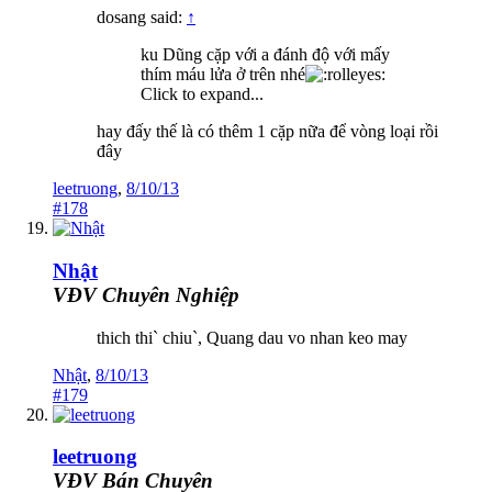
dosang said:
↑
ku Dũng cặp với a đánh độ với mấy
thím máu lửa ở trên nhé
Click to expand...
hay đấy thế là có thêm 1 cặp nữa để vòng loại rồi
đây
leetruong
,
8/10/13
#178
Nhật
VĐV Chuyên Nghiệp
thich thi` chiu`, Quang dau vo nhan keo may
Nhật
,
8/10/13
#179
leetruong
VĐV Bán Chuyên