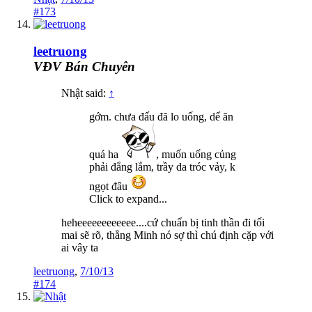
#173
leetruong
VĐV Bán Chuyên
Nhật said:
↑
gớm. chưa đấu đã lo uống, dể ăn
quá ha
, muốn uống củng
phải đắng lắm, trầy da tróc vảy, k
ngọt đâu
Click to expand...
heheeeeeeeeeeee....cứ chuẩn bị tinh thần đi tối
mai sẽ rõ, thằng Minh nó sợ thì chú định cặp với
ai vây ta
leetruong
,
7/10/13
#174