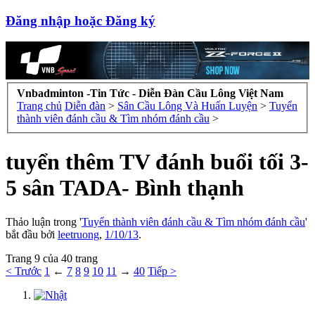
Đăng nhập hoặc Đăng ký
Vnbadminton -Tin Tức - Diễn Đàn Cầu Lông Việt Nam
Trang chủ
Diễn đàn
>
Sân Cầu Lông Và Huấn Luyện
>
Tuyển
thành viên đánh cầu & Tìm nhóm đánh cầu
>
tuyển thêm TV đánh buổi tối 3-
5 sân TADA- Bình thạnh
Thảo luận trong '
Tuyển thành viên đánh cầu & Tìm nhóm đánh cầu
'
bắt đầu bởi
leetruong
,
1/10/13
.
Trang 9 của 40 trang
< Trước
1
←
7
8
9
10
11
→
40
Tiếp >