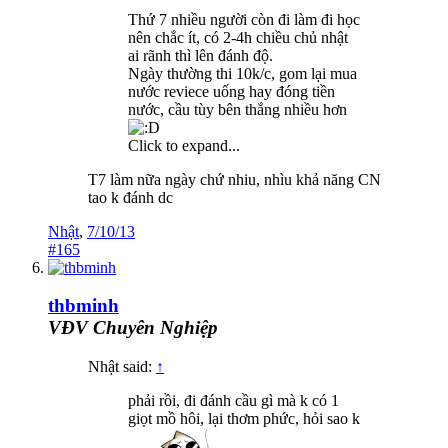
Thứ 7 nhiều người còn đi làm đi học
nên chắc ít, có 2-4h chiều chủ nhật
ai rãnh thì lên đánh độ.
Ngày thường thi 10k/c, gom lại mua
nước reviece uống hay đóng tiền
nước, cầu tùy bên thắng nhiều hơn
Click to expand...
T7 làm nữa ngày chứ nhiu, nhìu khả năng CN
tao k đánh dc
Nhật
,
7/10/13
#165
thbminh
VĐV Chuyên Nghiệp
Nhật said:
↑
phải rồi, đi đánh cầu gì mà k có 1
giọt mồ hôi, lại thơm phức, hỏi sao k