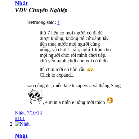
Nhật
VĐV Chuyên Nghiệp
leetruong said:
↑
thứ 7 liệu có mọi người có đi đủ
được không, không thì cứ oánh lấy
tiền mua nước mọi người cùng
uống, và chơi 1 trận, nghỉ 1 trận cho
mọi người chơi rồi mình chơi tiếp,
chủ yếu mình chơi cho vui có tí độ
thì chơi mới có hồn cầu
Click to expand...
sao củng đc, miễn là e k cặp vs a và thằng Sang
, e mún a nhìn e uống mới thích
Nhật
,
7/10/13
#161
Nhật