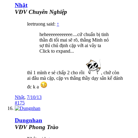
Nhật
VĐV Chuyên Nghiệp
leetruong said:
↑
heheeeeeeeeeeee....cứ chuẩn bị tinh
thần đi tối mai sẽ rõ, thằng Minh nó
sợ thì chú định cặp với ai vây ta
Click to expand...
thì 1 mình e sẻ chấp 2 cho rồi
, chứ còn
ai đâu mà cặp, cặp vs thằng thầy dạy sân kế đánh
đc k a
Nhật
,
7/10/13
#175
Dungnhan
VĐV Phong Trào