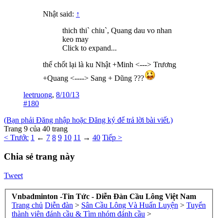
Nhật said:
↑
thich thi` chiu`, Quang dau vo nhan
keo may
Click to expand...
thế chốt lại là ku Nhật +Minh <---> Trương
+Quang <----> Sang + Dũng ???
leetruong
,
8/10/13
#180
(Bạn phải Đăng nhập hoặc Đăng ký để trả lời bài viết.)
Trang 9 của 40 trang
< Trước
1
←
7
8
9
10
11
→
40
Tiếp >
Chia sẻ trang này
Tweet
Vnbadminton -Tin Tức - Diễn Đàn Cầu Lông Việt Nam
Trang chủ
Diễn đàn
>
Sân Cầu Lông Và Huấn Luyện
>
Tuyển
thành viên đánh cầu & Tìm nhóm đánh cầu
>