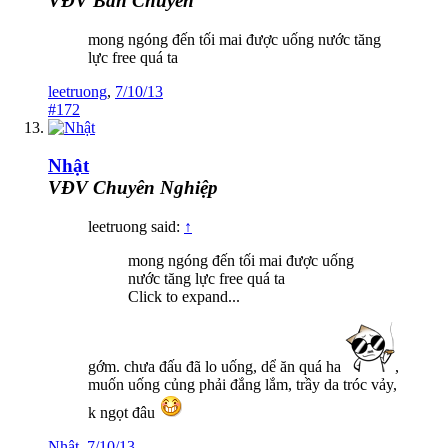
VĐV Bán Chuyên
mong ngóng đến tối mai được uống nước tăng
lực free quá ta
leetruong
,
7/10/13
#172
Nhật
VĐV Chuyên Nghiệp
leetruong said:
↑
mong ngóng đến tối mai được uống
nước tăng lực free quá ta
Click to expand...
gớm. chưa đấu đã lo uống, dể ăn quá ha
,
muốn uống củng phải đắng lắm, trầy da tróc vảy,
k ngọt đâu
Nhật
,
7/10/13