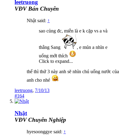
leetruong
VĐV Bán Chuyên
Nhật said:
↑
sao củng đc, miễn là e k cặp vs a và
thằng Sang
, e mún a nhìn e
uống mới thích
Click to expand...
thế thì thứ 3 này anh sẽ nhìn chú uống nước của
anh cho nhé
leetruong
,
7/10/13
#164
Nhật
VĐV Chuyên Nghiệp
hyesoonggye said:
↑