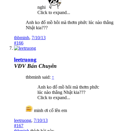
nghi
Click to expand...
Anh ko đổ mồ hôi mà thơm phức lúc nào thằng
Nhật kia???
thbminh
,
7/10/13
#166
leetruong
VĐV Bán Chuyên
thbminh said:
↑
Anh ko đổ mồ hôi mà thơm phức
lúc nào thằng Nhật kia???
Click to expand...
minh ơi cố lên em
leetruong
,
7/10/13
#167
thbminh
thích bài này.