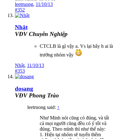
leetruong
,
11/10/13
#352
Nhật
VĐV Chuyên Nghiệp
CTCLB là gì vậy a. Vs lại bây h ai là
trưởng nhóm vậy
Nhật
,
11/10/13
#353
dosang
VĐV Phong Trào
leetruong said:
↑
Như Minh nói cũng có đúng, và tất
cả mọi người cũng đều có ý tốt và
đúng. Theo mình thì như thế này:
1. Hiện tại nhóm sẽ tuyển thêm