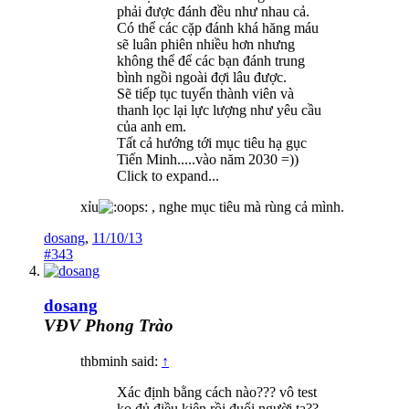
phải được đánh đều như nhau cả.
Có thể các cặp đánh khá hăng máu
sẽ luân phiên nhiều hơn nhưng
không thể để các bạn đánh trung
bình ngồi ngoài đợi lâu được.
Sẽ tiếp tục tuyển thành viên và
thanh lọc lại lực lượng như yêu cầu
của anh em.
Tất cả hướng tới mục tiêu hạ gục
Tiến Minh.....vào năm 2030 =))
Click to expand...
xỉu
, nghe mục tiêu mà rùng cả mình.
dosang
,
11/10/13
#343
dosang
VĐV Phong Trào
thbminh said:
↑
Xác định bằng cách nào??? vô test
ko đủ điều kiện rồi đuổi người ta??