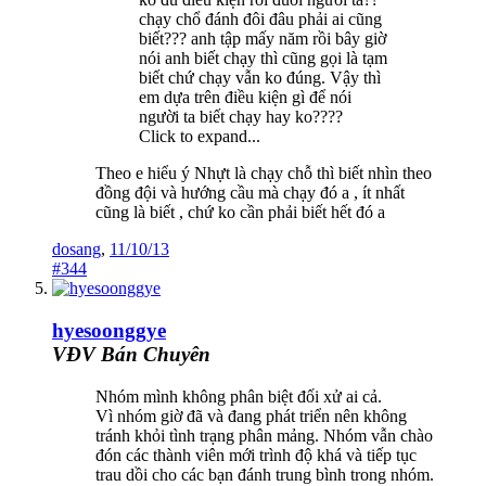
chạy chổ đánh đôi đâu phải ai cũng
biết??? anh tập mấy năm rồi bây giờ
nói anh biết chạy thì cũng gọi là tạm
biết chứ chạy vẫn ko đúng. Vậy thì
em dựa trên điều kiện gì để nói
người ta biết chạy hay ko????
Click to expand...
Theo e hiểu ý Nhựt là chạy chỗ thì biết nhìn theo
đồng đội và hướng cầu mà chạy đó a , ít nhất
cũng là biết , chứ ko cần phải biết hết đó a
dosang
,
11/10/13
#344
hyesoonggye
VĐV Bán Chuyên
Nhóm mình không phân biệt đối xử ai cả.
Vì nhóm giờ đã và đang phát triển nên không
tránh khỏi tình trạng phân mảng. Nhóm vẫn chào
đón các thành viên mới trình độ khá và tiếp tục
trau dồi cho các bạn đánh trung bình trong nhóm.