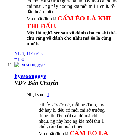
có mỗi cái sở trường riêng, thì lấy mỗi cái đó mà
chỉ nhau, ng này học ng kia mỗi thứ 1 chút, rồi
dần hoàn thiện.
CẤM ẺO LẢ KHI
Mà nhất định là
THI ĐẤU
.
Mệt thì nghĩ, séc sau vô đánh cho có khí thế.
chứ ráng vô đánh cho nhìu mà ẻo lả củng
như k
Nhật
,
11/10/13
#350
hyesoonggye
VĐV Bán Chuyên
Nhật said:
↑
e thấy vậy đc nè, mỗi ng đánh, tuy
dở hay k, đều có mỗi cái sở trường
riêng, thì lấy mỗi cái đó mà chỉ
nhau, ng này học ng kia mỗi thứ 1
chút, rồi dần hoàn thiện.
CẤM ẺO LẢ
Mà nhất định là