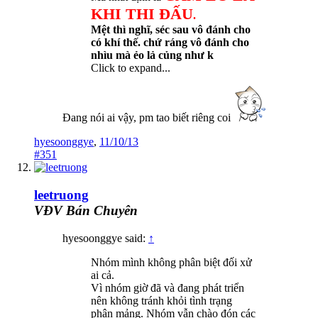
KHI THI ĐẤU
.
Mệt thì nghĩ, séc sau vô đánh cho
có khí thế. chứ ráng vô đánh cho
nhìu mà ẻo lả củng như k
Click to expand...
Đang nói ai vậy, pm tao biết riêng coi
hyesoonggye
,
11/10/13
#351
leetruong
VĐV Bán Chuyên
hyesoonggye said:
↑
Nhóm mình không phân biệt đối xử
ai cả.
Vì nhóm giờ đã và đang phát triển
nên không tránh khỏi tình trạng
phân mảng. Nhóm vẫn chào đón các