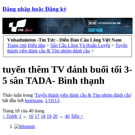
Đăng nhập hoặc Đăng ký
Vnbadminton -Tin Tức - Diễn Đàn Cầu Lông Việt Nam
Trang chủ
Diễn đàn
>
Sân Cầu Lông Và Huấn Luyện
>
Tuyển
thành viên đánh cầu & Tìm nhóm đánh cầu
>
tuyển thêm TV đánh buổi tối 3-
5 sân TADA- Bình thạnh
Thảo luận trong '
Tuyển thành viên đánh cầu & Tìm nhóm đánh cầu
'
bắt đầu bởi
leetruong
,
1/10/13
.
Trang 18 của 40 trang
< Trước
1
←
16
17
18
19
20
→
40
Tiếp >