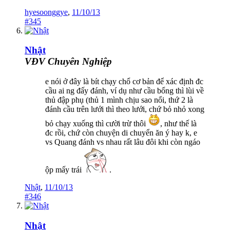
hyesoonggye
,
11/10/13
#345
Nhật
VĐV Chuyên Nghiệp
e nói ở đây là bít chạy chổ cơ bản để xác định đc
cầu ai ng đấy đánh, ví dụ như cầu bổng thì lùi về
thủ đập phụ (thủ 1 mình chịu sao nổi, thứ 2 là
đánh cầu trên lưới thì theo lưới, chứ bỏ nhỏ xong
bỏ chạy xuống thì cười trừ thôi
, như thế là
đc rồi, chứ còn chuyện di chuyển ăn ý hay k, e
vs Quang đánh vs nhau rất lâu đôi khi còn ngáo
ộp mấy trái
.
Nhật
,
11/10/13
#346
Nhật