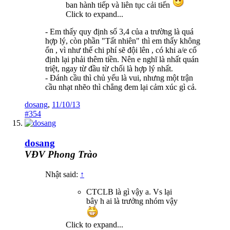
ban hành tiếp và liên tục cải tiến
Click to expand...
- Em thấy quy định số 3,4 của a trường là quá
hợp lý, còn phần "Tất nhiên" thì em thấy không
ổn , vì như thế chi phí sẽ đội lên , có khi a/e cố
định lại phải thêm tiền. Nên e nghĩ là nhất quán
triệt, ngay từ đầu từ chối là hợp lý nhất.
- Đánh cầu thì chủ yếu là vui, nhưng một trận
cầu nhạt nhẽo thì chẳng đem lại cảm xúc gì cả.
dosang
,
11/10/13
#354
dosang
VĐV Phong Trào
Nhật said:
↑
CTCLB là gì vậy a. Vs lại
bây h ai là trưởng nhóm vậy
Click to expand...