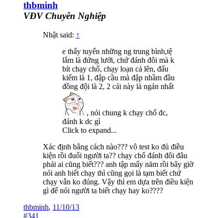
thbminh
VĐV Chuyên Nghiệp
Nhật said:
↑
e thấy tuyển những ng trung bình,tệ
lắm là đứng lưới, chứ đánh đôi mà k
bít chạy chổ, chạy loạn cả lên, đấu
kiếm là 1, đập cầu mà đập nhầm đầu
đồng đội là 2, 2 cái này là ngán nhất
, nói chung k chạy chổ đc,
đánh k dc gì
Click to expand...
Xác định bằng cách nào??? vô test ko đủ điều
kiện rồi đuổi người ta?? chạy chổ đánh đôi đâu
phải ai cũng biết??? anh tập mấy năm rồi bây giờ
nói anh biết chạy thì cũng gọi là tạm biết chứ
chạy vẫn ko đúng. Vậy thì em dựa trên điều kiện
gì để nói người ta biết chạy hay ko????
thbminh
,
11/10/13
#341