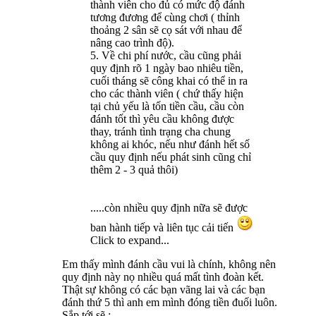
thành viên cho đủ có mức độ đánh
tương đương để cùng chơi ( thỉnh
thoảng 2 sân sẽ cọ sát với nhau để
nâng cao trình độ).
5. Về chi phí nước, cầu cũng phải
quy định rõ 1 ngày bao nhiêu tiền,
cuối tháng sẽ công khai có thể in ra
cho các thành viên ( chứ thấy hiện
tại chủ yếu là tốn tiền cầu, cầu còn
đánh tốt thì yêu cầu không được
thay, tránh tình trạng cha chung
không ai khóc, nếu như đánh hết số
cầu quy định nếu phát sinh cũng chỉ
thêm 2 - 3 quả thôi)
.....còn nhiều quy định nữa sẽ được
ban hành tiếp và liên tục cải tiến
Click to expand...
Em thấy mình đánh cầu vui là chính, không nên
quy định này nọ nhiều quá mất tình đoàn kết.
Thật sự không có các bạn vãng lai và các bạn
đánh thứ 5 thì anh em mình đóng tiền đuối luôn.
Sắp tới sẽ :