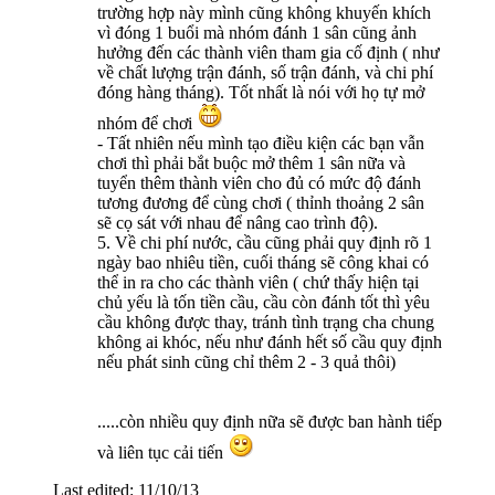
trường hợp này mình cũng không khuyến khích
vì đóng 1 buổi mà nhóm đánh 1 sân cũng ảnh
hưởng đến các thành viên tham gia cố định ( như
về chất lượng trận đánh, số trận đánh, và chi phí
đóng hàng tháng). Tốt nhất là nói với họ tự mở
nhóm để chơi
- Tất nhiên nếu mình tạo điều kiện các bạn vẫn
chơi thì phải bắt buộc mở thêm 1 sân nữa và
tuyển thêm thành viên cho đủ có mức độ đánh
tương đương để cùng chơi ( thỉnh thoảng 2 sân
sẽ cọ sát với nhau để nâng cao trình độ).
5. Về chi phí nước, cầu cũng phải quy định rõ 1
ngày bao nhiêu tiền, cuối tháng sẽ công khai có
thể in ra cho các thành viên ( chứ thấy hiện tại
chủ yếu là tốn tiền cầu, cầu còn đánh tốt thì yêu
cầu không được thay, tránh tình trạng cha chung
không ai khóc, nếu như đánh hết số cầu quy định
nếu phát sinh cũng chỉ thêm 2 - 3 quả thôi)
.....còn nhiều quy định nữa sẽ được ban hành tiếp
và liên tục cải tiến
Last edited:
11/10/13