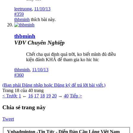
leetruong
,
11/10/13
#359
thbminh
thích bài này.
thbminh
VĐV Chuyên Nghiệp
Chết cha qui định quá trời, ko biết mình đủ điều
kiện đánh KHÁ để tham gia ko hic hic
thbminh
,
11/10/13
#360
(Bạn phải Đăng nhập hoặc Đăng ký để trả lời bài viết.)
Trang 18 của 40 trang
< Trước
1
←
16
17
18
19
20
→
40
Tiếp >
Chia sẻ trang này
Tweet
Vnbadminton -Tin Tức - Diễn Đàn Cầu Lông Việt Nam