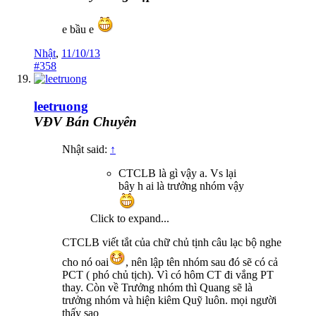
e bầu e
Nhật
,
11/10/13
#358
leetruong
VĐV Bán Chuyên
Nhật said:
↑
CTCLB là gì vậy a. Vs lại
bây h ai là trưởng nhóm vậy
Click to expand...
CTCLB viết tắt của chữ chủ tịnh câu lạc bộ nghe
cho nó oai
, nên lập tên nhóm sau đó sẽ có cả
PCT ( phó chủ tịch). Vì có hôm CT đi vắng PT
thay. Còn về Trưởng nhóm thì Quang sẽ là
trưởng nhóm và hiện kiêm Quỹ luôn. mọi người
thấy sao