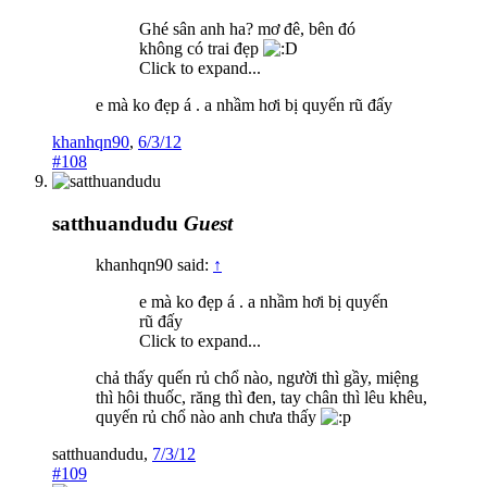
Ghé sân anh ha? mơ đê, bên đó
không có trai đẹp
Click to expand...
e mà ko đẹp á . a nhầm hơi bị quyến rũ đấy
khanhqn90
,
6/3/12
#108
satthuandudu
Guest
khanhqn90 said:
↑
e mà ko đẹp á . a nhầm hơi bị quyến
rũ đấy
Click to expand...
chả thấy quến rủ chổ nào, người thì gầy, miệng
thì hôi thuốc, răng thì đen, tay chân thì lêu khêu,
quyến rủ chổ nào anh chưa thấy
satthuandudu
,
7/3/12
#109