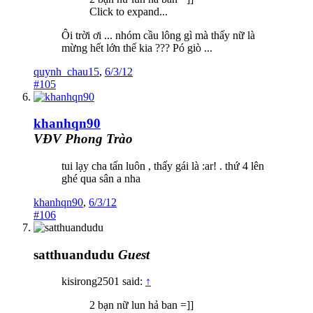
Click to expand...
Ôi trời ơi ... nhóm cầu lông gì mà thấy nữ là
mừng hết lớn thế kia ??? Pó giò ...
quynh_chau15
,
6/3/12
#105
khanhqn90
VĐV Phong Trào
tui lạy cha tấn luôn , thấy gái là :ar! . thứ 4 lên
ghé qua sân a nha
khanhqn90
,
6/3/12
#106
satthuandudu
Guest
kisirong2501 said:
↑
2 bạn nữ lun hả ban =]]