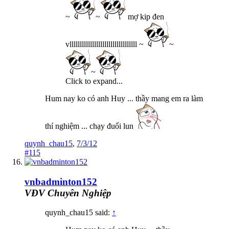
~
~
mợ kip đen
vlllllllllllllllllllllllllllllllll ~
~
~
Click to expand...
Hum nay ko có anh Huy ... thầy mang em ra làm
thí nghiệm ... chạy đuối lun
quynh_chau15
,
7/3/12
#115
vnbadminton152
VĐV Chuyên Nghiệp
quynh_chau15 said:
↑