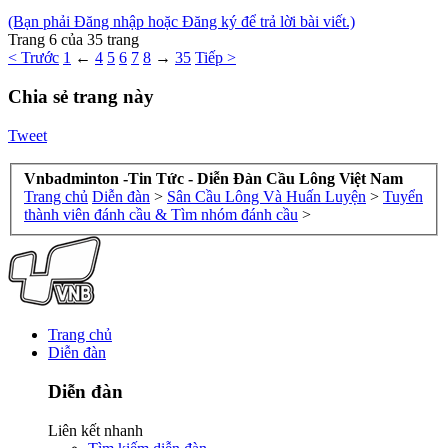
(Bạn phải Đăng nhập hoặc Đăng ký để trả lời bài viết.)
Trang 6 của 35 trang
< Trước
1
←
4
5
6
7
8
→
35
Tiếp >
Chia sẻ trang này
Tweet
Vnbadminton -Tin Tức - Diễn Đàn Cầu Lông Việt Nam
Trang chủ
Diễn đàn
>
Sân Cầu Lông Và Huấn Luyện
>
Tuyển
thành viên đánh cầu & Tìm nhóm đánh cầu
>
Trang chủ
Diễn đàn
Diễn đàn
Liên kết nhanh