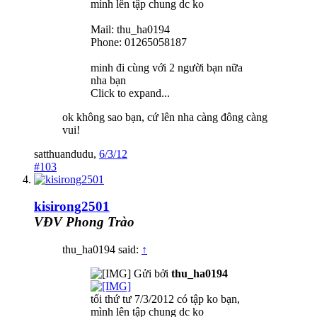
mình lên tập chung dc ko
Mail: thu_ha0194
Phone: 01265058187
minh đi cùng với 2 người bạn nữa
nha bạn
Click to expand...
ok không sao bạn, cứ lên nha càng đông càng
vui!
satthuandudu
,
6/3/12
#103
kisirong2501
VĐV Phong Trào
thu_ha0194 said:
↑
Gửi bởi
thu_ha0194
tối thứ tư 7/3/2012 có tập ko bạn,
mình lên tập chung dc ko