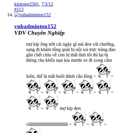
kisirong2501
,
7/3/12
#113
vnbadminton152
VĐV Chuyên Nghiệp
mợ kíp ông trời cái ngày gì mà đen vãi chưởng,
sang đi khám tổng quát bị nội soi trực tràng đau
gần chết chìu về còn bị thất tình tối thì lại bị
thèng cha khốn nạn kia mượn xe đi xong cầm
luôn, thế là mất buổi đánh cầu lông ~
~
~
~
~
~
~
~
mợ kip đen
vlllllllllllllllllllllllllllllllll ~
~
~