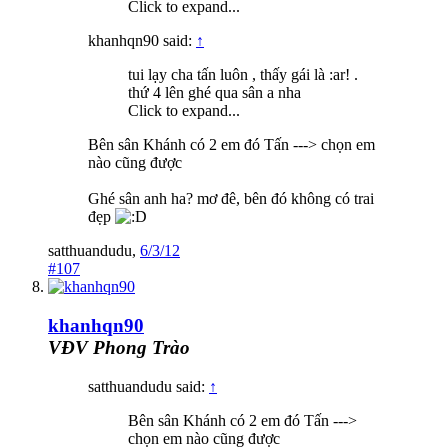
Click to expand...
khanhqn90 said:
↑
tui lạy cha tấn luôn , thấy gái là :ar! .
thứ 4 lên ghé qua sân a nha
Click to expand...
Bên sân Khánh có 2 em đó Tấn ---> chọn em
nào cũng được
Ghé sân anh ha? mơ đê, bên đó không có trai
đẹp
satthuandudu
,
6/3/12
#107
khanhqn90
VĐV Phong Trào
satthuandudu said:
↑
Bên sân Khánh có 2 em đó Tấn --->
chọn em nào cũng được