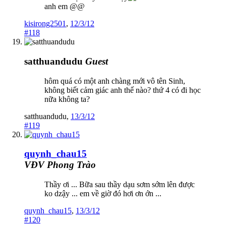
anh em @@
kisirong2501
,
12/3/12
#118
satthuandudu
Guest
hôm quá có một anh chàng mới vô tên Sinh,
không biết cảm giác anh thế nào? thứ 4 có đi học
nữa không ta?
satthuandudu
,
13/3/12
#119
quynh_chau15
VĐV Phong Trào
Thầy ơi ... Bữa sau thầy dạu sơm sớm lên được
ko dzậy ... em về giờ đó hơi ơn ớn ...
quynh_chau15
,
13/3/12
#120