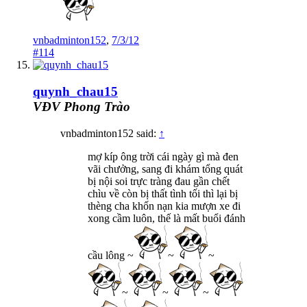
vnbadminton152
,
7/3/12
#114
quynh_chau15
VĐV Phong Trào
vnbadminton152 said:
↑
mợ kíp ông trời cái ngày gì mà đen
vãi chưởng, sang đi khám tổng quát
bị nội soi trực tràng đau gần chết
chìu về còn bị thất tình tối thì lại bị
thèng cha khốn nạn kia mượn xe đi
xong cầm luôn, thế là mất buổi đánh
cầu lông ~
~
~
~
~
~