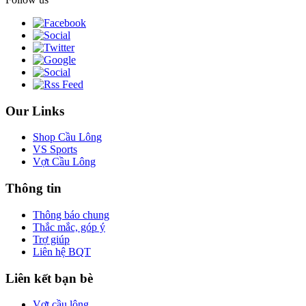
Our Links
Shop Cầu Lông
VS Sports
Vợt Cầu Lông
Thông tin
Thông báo chung
Thắc mắc, góp ý
Trợ giúp
Liên hệ BQT
Liên kết bạn bè
Vợt cầu lông