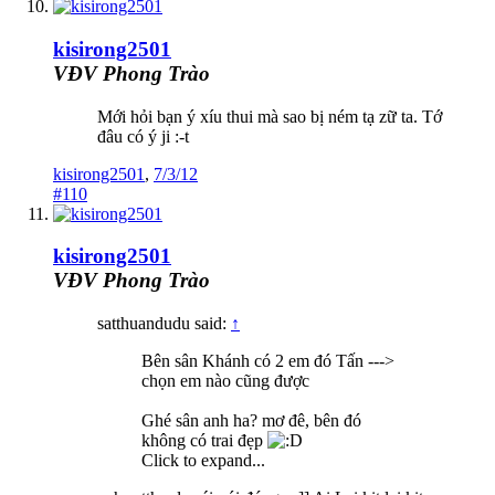
kisirong2501
VĐV Phong Trào
Mới hỏi bạn ý xíu thui mà sao bị ném tạ zữ ta. Tớ
đâu có ý ji :-t
kisirong2501
,
7/3/12
#110
kisirong2501
VĐV Phong Trào
satthuandudu said:
↑
Bên sân Khánh có 2 em đó Tấn --->
chọn em nào cũng được
Ghé sân anh ha? mơ đê, bên đó
không có trai đẹp
Click to expand...