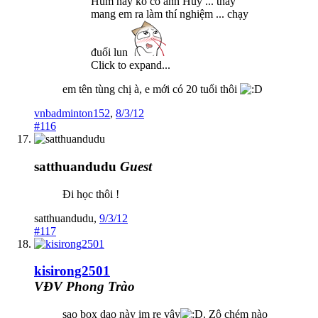
Hum nay ko có anh Huy ... thầy
mang em ra làm thí nghiệm ... chạy
đuối lun
Click to expand...
em tên tùng chị à, e mới có 20 tuổi thôi
vnbadminton152
,
8/3/12
#116
satthuandudu
Guest
Đi học thôi !
satthuandudu
,
9/3/12
#117
kisirong2501
VĐV Phong Trào
sao box dạo này im re vậy
. Zô chém nào