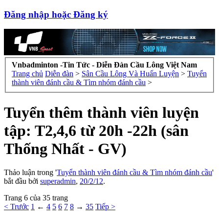
Đăng nhập hoặc Đăng ký
Vnbadminton -Tin Tức - Diễn Đàn Cầu Lông Việt Nam
Trang chủ
Diễn đàn
>
Sân Cầu Lông Và Huấn Luyện
>
Tuyển
thành viên đánh cầu & Tìm nhóm đánh cầu
>
Tuyển thêm thành viên luyện
tập: T2,4,6 từ 20h -22h (sân
Thống Nhất - GV)
Thảo luận trong '
Tuyển thành viên đánh cầu & Tìm nhóm đánh cầu
'
bắt đầu bởi
superadmin
,
20/2/12
.
Trang 6 của 35 trang
< Trước
1
←
4
5
6
7
8
→
35
Tiếp >