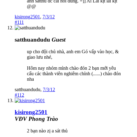
anh satthu dc cái nói đúng. =]] Ai Lai kịt lai kịt
@@
kisirong2501
,
7/3/12
#111
satthuandudu
Guest
up cho đội chủ nhà, anh em Gó vấp vào học, &
giao lưu nhé,
Hôm nay nhóm mình chào đón 2 bạn mới yêu
cấu các thành viên nghiêm chỉnh (......) chào đón
nha
satthuandudu
,
7/3/12
#112
kisirong2501
VĐV Phong Trào
2 bạn nào zị a sát thủ