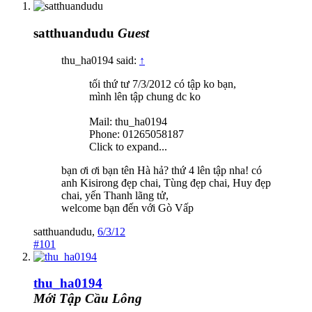
satthuandudu
Guest
thu_ha0194 said:
↑
tối thứ tư 7/3/2012 có tập ko bạn,
mình lên tập chung dc ko
Mail: thu_ha0194
Phone: 01265058187
Click to expand...
bạn ơi ơi bạn tên Hà hả? thứ 4 lên tập nha! có
anh Kisirong đẹp chai, Tùng đẹp chai, Huy đẹp
chai, yến Thanh lãng tử,
welcome bạn đến với Gò Vấp
satthuandudu
,
6/3/12
#101
thu_ha0194
Mới Tập Cầu Lông