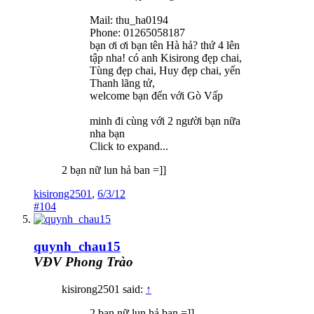
Mail: thu_ha0194
Phone: 01265058187
bạn ơi ơi bạn tên Hà hả? thứ 4 lên
tập nha! có anh Kisirong đẹp chai,
Tùng đẹp chai, Huy đẹp chai, yến
Thanh lãng tử,
welcome bạn đến với Gò Vấp
minh đi cùng với 2 người bạn nữa
nha bạn
Click to expand...
2 bạn nữ lun hả ban =]]
kisirong2501
,
6/3/12
#104
quynh_chau15
VĐV Phong Trào
kisirong2501 said:
↑
2 bạn nữ lun hả ban =]]