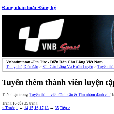
Đăng nhập hoặc Đăng ký
Vnbadminton -Tin Tức - Diễn Đàn Cầu Lông Việt Nam
Trang chủ
Diễn đàn
>
Sân Cầu Lông Và Huấn Luyện
>
Tuyển thà
Tuyển thêm thành viên luyện tậ
Thảo luận trong '
Tuyển thành viên đánh cầu & Tìm nhóm đánh cầu
' 
Trang 16 của 35 trang
< Trước
1
←
14
15
16
17
18
→
35
Tiếp >