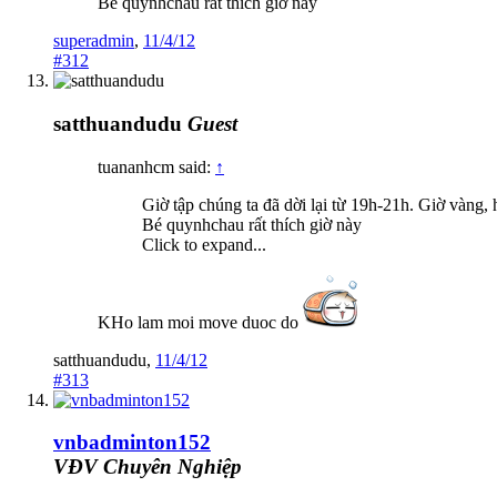
Bé quynhchau rất thích giờ này
superadmin
,
11/4/12
#312
satthuandudu
Guest
tuananhcm said:
↑
Giờ tập chúng ta đã dời lại từ 19h-21h. Giờ vàng, 
Bé quynhchau rất thích giờ này
Click to expand...
KHo lam moi move duoc do
satthuandudu
,
11/4/12
#313
vnbadminton152
VĐV Chuyên Nghiệp