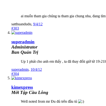
ai muốn tham gia chúng ta tham gia chung nha, đang tì
satthuandudu
,
9/4/12
#303
superadmin
Administrator
Ban Quản Trị
Up 1 phát cho anh em thấy , ta đã thay đổii giờ từ 19-21
superadmin
,
10/4/12
#304
kimexpress
Mới Tập Cầu Lông
Well noted from mr Đu đủ trên đầu tủ