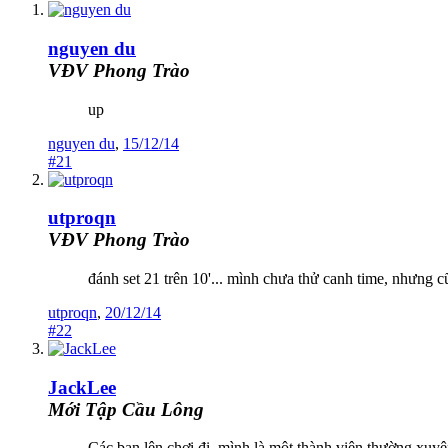
nguyen du
VĐV Phong Trào
up
nguyen du
,
15/12/14
#21
utproqn
VĐV Phong Trào
đánh set 21 trên 10'... mình chưa thử canh time, nhưng 
utproqn
,
20/12/14
#22
JackLee
Mới Tập Cầu Lông
Các bạn lên chơi đi, mình là một thành viên thường xuyê