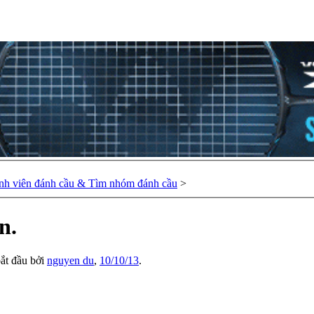
nh viên đánh cầu & Tìm nhóm đánh cầu
>
n.
bắt đầu bởi
nguyen du
,
10/10/13
.