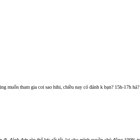
cũng muốn tham gia coi sao hihi, chiều nay có đánh k bạn? 15h-17h hả?
n đi, đánh đơn rèn thể lực rất tốt, lại cho mình quyền chủ động 100%