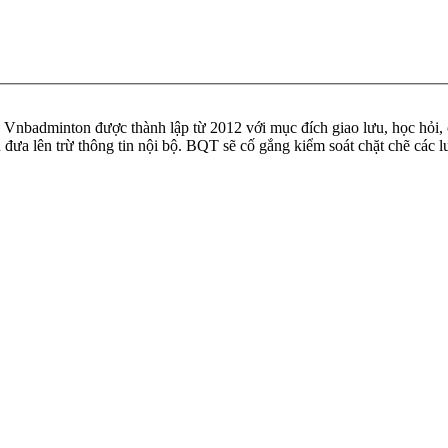
badminton được thành lập từ 2012 với mục đích giao lưu, học hỏi, ch
n đưa lên trừ thông tin nội bộ. BQT sẽ cố gắng kiểm soát chặt chẽ các