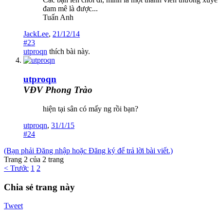
đam mê là được...
Tuấn Anh
JackLee
,
21/12/14
#23
utproqn
thích bài này.
utproqn
VĐV Phong Trào
hiện tại sân có mấy ng rồi bạn?
utproqn
,
31/1/15
#24
(Bạn phải Đăng nhập hoặc Đăng ký để trả lời bài viết.)
Trang 2 của 2 trang
< Trước
1
2
Chia sẻ trang này
Tweet