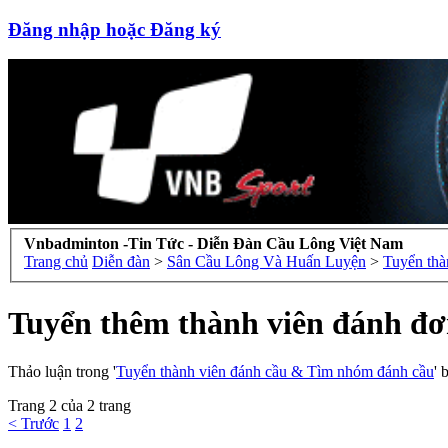
Đăng nhập hoặc Đăng ký
Vnbadminton -Tin Tức - Diễn Đàn Cầu Lông Việt Nam
Trang chủ
Diễn đàn
>
Sân Cầu Lông Và Huấn Luyện
>
Tuyển thà
Tuyển thêm thành viên đánh đơ
Thảo luận trong '
Tuyển thành viên đánh cầu & Tìm nhóm đánh cầu
' 
Trang 2 của 2 trang
< Trước
1
2