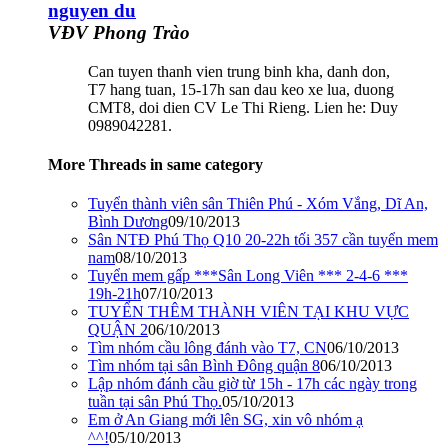
nguyen du
VĐV Phong Trào
Can tuyen thanh vien trung binh kha, danh don,
T7 hang tuan, 15-17h san dau keo xe lua, duong
CMT8, doi dien CV Le Thi Rieng. Lien he: Duy
0989042281.
More Threads in same category
Tuyển thành viên sân Thiên Phú - Xóm Vắng, Dĩ An,
Bình Dương
09/10/2013
Sân NTĐ Phú Thọ Q10 20-22h tối 357 cần tuyển mem
nam
08/10/2013
Tuyển mem gấp ***Sân Long Viên *** 2-4-6 ***
19h-21h
07/10/2013
TUYỂN THÊM THÀNH VIÊN TẠI KHU VỰC
QUẬN 2
06/10/2013
Tìm nhóm cầu lông đánh vào T7, CN
06/10/2013
Tìm nhóm tại sân Bình Đông quận 8
06/10/2013
Lập nhóm đánh cầu giờ từ 15h - 17h các ngày trong
tuần tại sân Phú Thọ.
05/10/2013
Em ở An Giang mới lên SG, xin vô nhóm ạ
^^!
05/10/2013