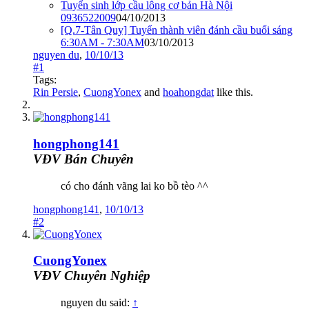
Tuyển sinh lớp cầu lông cơ bản Hà Nội
0936522009
04/10/2013
[Q.7-Tân Quy] Tuyển thành viên đánh cầu buổi sáng
6:30AM - 7:30AM
03/10/2013
nguyen du
,
10/10/13
#1
Tags:
Rin Persie
,
CuongYonex
and
hoahongdat
like this.
hongphong141
VĐV Bán Chuyên
có cho đánh vãng lai ko bồ tèo ^^
hongphong141
,
10/10/13
#2
CuongYonex
VĐV Chuyên Nghiệp
nguyen du said:
↑