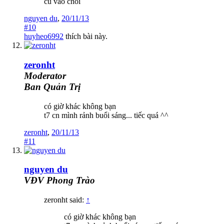
cu vao choi
nguyen du
,
20/11/13
#10
huyheo6992
thích bài này.
zeronht
Moderator
Ban Quản Trị
có giờ khác không bạn
t7 cn mình rảnh buổi sáng... tiếc quá ^^
zeronht
,
20/11/13
#11
nguyen du
VĐV Phong Trào
zeronht said:
↑
có giờ khác không bạn