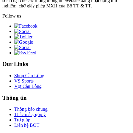
soát chặt chẽ các luồng thông tin Website đang hoạt động thử
nghiệm, chờ giấy phép MXH của Bộ TT & TT.
Follow us
Our Links
Shop Cầu Lông
VS Sports
Vợt Cầu Lông
Thông tin
Thông báo chung
Thắc mắc, góp ý
Trợ giúp
Liên hệ BQT