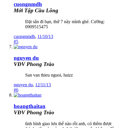
cuongnmdh
Mới Tập Cầu Lông
Đặt sân đi bạn, thứ 7 này mình ghé. Cường:
0909515475
cuongnmdh
,
11/10/13
#5
nguyen du
VĐV Phong Trào
San van thieu nguoi, haizz
nguyen du
,
12/11/13
#6
hoangthaitan
VĐV Phong Trào
tình hình giao lưu thế nào rồi anh, có thêm được