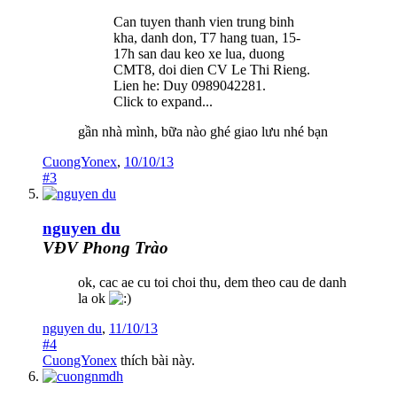
Can tuyen thanh vien trung binh
kha, danh don, T7 hang tuan, 15-
17h san dau keo xe lua, duong
CMT8, doi dien CV Le Thi Rieng.
Lien he: Duy 0989042281.
Click to expand...
gần nhà mình, bữa nào ghé giao lưu nhé bạn
CuongYonex
,
10/10/13
#3
nguyen du
VĐV Phong Trào
ok, cac ae cu toi choi thu, dem theo cau de danh
la ok
nguyen du
,
11/10/13
#4
CuongYonex
thích bài này.