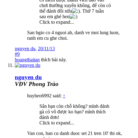
chơi thường xuyên không, để còn có
thể đánh đôi nữa
. Thứ 7 tuần
sau em ghé hen
Click to expand...
San bgio co 4 nguoi ah, danh ve moi lung luon,
ranh em cu ghe choi.
nguyen du
,
20/11/13
#9
hoangthaitan
thích bài này.
nguyen du
VĐV Phong Trào
huyheo6992 said:
↑
Sân bạn còn chỗ không? mình đánh
gà có vô được ko bạn? mình thích
đánh đơn!
Click to expand...
Van con, ban cu danh duoc set 21 tren 10' thi ok,