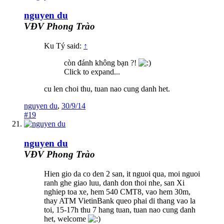
nguyen du
VĐV Phong Trào
Ku Tý said:
↑
còn đánh không bạn ?!
Click to expand...
cu len choi thu, tuan nao cung danh het.
nguyen du
,
30/9/14
#19
nguyen du
VĐV Phong Trào
Hien gio da co den 2 san, it nguoi qua, moi nguoi
ranh ghe giao luu, danh don thoi nhe, san Xi
nghiep toa xe, hem 540 CMT8, vao hem 30m,
thay ATM VietinBank queo phai di thang vao la
toi, 15-17h thu 7 hang tuan, tuan nao cung danh
het, welcome