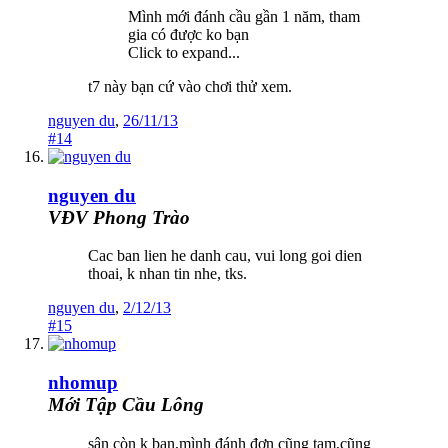
Mình mới đánh cầu gần 1 năm, tham
gia có được ko bạn
Click to expand...
t7 này bạn cứ vào chơi thử xem.
nguyen du
,
26/11/13
#14
nguyen du
VĐV Phong Trào
Cac ban lien he danh cau, vui long goi dien
thoai, k nhan tin nhe, tks.
nguyen du
,
2/12/13
#15
nhomup
Mới Tập Cầu Lông
sân còn k bạn,mình đánh đơn cũng tạm,cũng