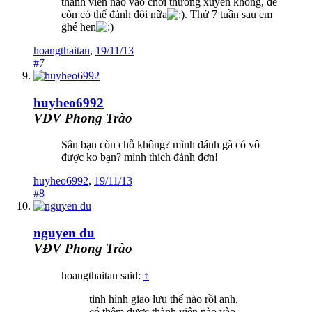
thành viên nào vào chơi thường xuyên không, để
còn có thể đánh đôi nữa
. Thứ 7 tuần sau em
ghé hen
hoangthaitan
,
19/11/13
#7
huyheo6992
VĐV Phong Trào
Sân bạn còn chỗ không? mình đánh gà có vô
được ko bạn? mình thích đánh đơn!
huyheo6992
,
19/11/13
#8
nguyen du
VĐV Phong Trào
hoangthaitan said:
↑
tình hình giao lưu thế nào rồi anh,
có thêm được thành viên nào vào