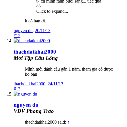
t7 cn mình rảnh buổi sáng... tiếc quá
^^
Click to expand...
k có bạn ơi.
nguyen du
,
20/11/13
#12
thachdatkhai2000
Mới Tập Cầu Lông
Mình mới đánh cầu gần 1 năm, tham gia có được
ko bạn
thachdatkhai2000
,
24/11/13
#13
nguyen du
VĐV Phong Trào
thachdatkhai2000 said:
↑