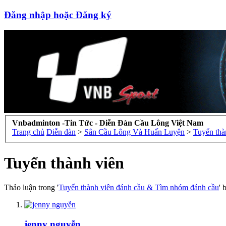
Đăng nhập hoặc Đăng ký
Vnbadminton -Tin Tức - Diễn Đàn Cầu Lông Việt Nam
Trang chủ
Diễn đàn
>
Sân Cầu Lông Và Huấn Luyện
>
Tuyển thà
Tuyển thành viên
Thảo luận trong '
Tuyển thành viên đánh cầu & Tìm nhóm đánh cầu
' 
jenny nguyễn