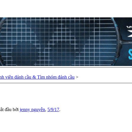
nh viên đánh cầu & Tìm nhóm đánh cầu
>
bắt đầu bởi
jenny nguyễn
,
5/9/17
.