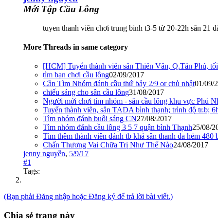
Mới Tập Cầu Lông
tuyen thanh viên chơi trung binh t3-5 từ 20-22h sân 21
More Threads in same category
[HCM] Tuyển thành viên sân Thiên Vân, Q.Tân Phú, tối
tìm bạn chơi cầu lông
02/09/2017
Cần Tìm Nhóm đánh cầu thứ bảy 2/9 or chủ nhật
01/09/
chiếu sáng cho sân cầu lông
31/08/2017
Người mới chơi tìm nhóm - sân cầu lông khu vực Phú N
Tuyển thành viên, sân TADA bình thạnh; trình độ tr.b;
Tìm nhóm đánh buổi sáng CN
27/08/2017
Tìm nhóm đánh cầu lông 3 5 7 quận bình Thạnh
25/08/2
Tìm thêm thành viên đánh tb khá sân thanh đa hẻm 480 
Chấn Thương Vai Chữa Trị Như Thế Nào
24/08/2017
jenny nguyễn
,
5/9/17
#1
Tags:
(Bạn phải Đăng nhập hoặc Đăng ký để trả lời bài viết.)
Chia sẻ trang này