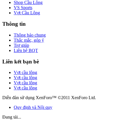
Shop Cầu Lông
VS Sports
Vợt Cầu Lông
Thông tin
Thông báo chung
Thắc mắc, góp ý
Trợ giúp
Liên hệ BQT
Liên kết bạn bè
Vợt cầu lông
Vợt cầu lông
Vợt cầu lông
Vợt cầu lông
Diễn đàn sử dụng XenForo™ ©2011 XenForo Ltd.
Quy định và Nội quy
Đang tải...