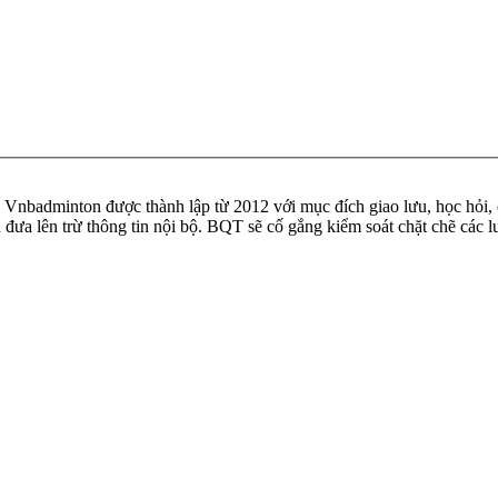
badminton được thành lập từ 2012 với mục đích giao lưu, học hỏi, ch
n đưa lên trừ thông tin nội bộ. BQT sẽ cố gắng kiểm soát chặt chẽ các