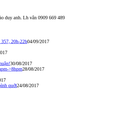
 đào duy anh. Lh vân 0909 669 489
 357, 20h-22h
04/09/2017
2017
huận!
30/08/2017
 6hpm->8hpm
28/08/2017
017
bình quới
24/08/2017