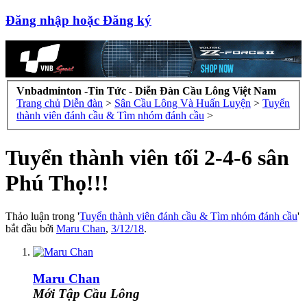
Đăng nhập hoặc Đăng ký
Vnbadminton -Tin Tức - Diễn Đàn Cầu Lông Việt Nam
Trang chủ
Diễn đàn
>
Sân Cầu Lông Và Huấn Luyện
>
Tuyển
thành viên đánh cầu & Tìm nhóm đánh cầu
>
Tuyển thành viên tối 2-4-6 sân
Phú Thọ!!!
Thảo luận trong '
Tuyển thành viên đánh cầu & Tìm nhóm đánh cầu
'
bắt đầu bởi
Maru Chan
,
3/12/18
.
Maru Chan
Mới Tập Cầu Lông