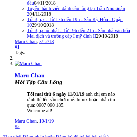
đầu
04/11/2018
Tuyển thành viên đánh cầu lông tại Trần Não quận
2
04/11/2018
Tối 3,5,7 - Từ 17h đến 19h - Sân Kỳ Hòa - Quận
10
29/10/2018
Tối 3,5,chủ nhật - Từ 19h đến 21h - Sân nhà văn hóa
Mai dịch và trường cấp I mỹ đình II
29/10/2018
Maru Chan
,
3/12/18
#1
Tags:
Maru Chan
Mới Tập Cầu Lông
Tối mai thứ 6 ngày 11/01/19
anh chị em nào
rảnh thì lên sân chơi nhé. Inbox hoặc nhắn tin
qua: 0907 090 185.
Welcome all!
Maru Chan
,
10/1/19
#2
(Bạn phải Đăng nhập hoặc Đăng ký để trả lời bài viết.)