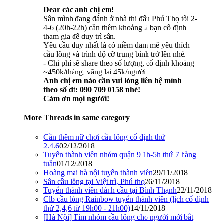
Dear các anh chị em!
Sân mình đang đánh ở nhà thi đấu Phú Thọ tối 2-
4-6 (20h-22h) cần thêm khoảng 2 bạn cố định
tham gia để duy trì sân.
Yêu cầu duy nhất là có niềm đam mê yêu thích
cầu lông và trình độ cỡ trung bình trở lên nhé.
- Chi phí sẽ share theo số lượng, cố định khoảng
~450k/tháng, vãng lai 45k/người
Anh chị em nào cần vui lòng liên hệ mình
theo số dt: 090 709 0158 nhé!
Cảm ơn mọi người!
More Threads in same category
Cần thêm nữ chơi cầu lông cố định thứ
2.4.6
02/12/2018
Tuyển thành viên nhóm quận 9 1h-5h thứ 7 hàng
tuần
01/12/2018
Hoàng mai hà nội tuyển thành viên
29/11/2018
Sân cầu lông tại Việt trì, Phú thọ
26/11/2018
Tuyển thành viên đánh cầu tại Bình Thạnh
22/11/2018
Clb cầu lông Rainbow tuyển thành viên (lịch cố định
thứ 2,4,6 từ 19h00 - 21h00)
14/11/2018
[Hà Nội] Tìm nhóm cầu lông cho người mới bắt