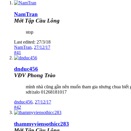
NamTran
Mới Tập Cầu Lông
stop
Last edited:
27/3/18
NamTran
,
27/12/17
#41
dnduc456
VĐV Phong Trào
mình nhà cũng gần nên muốn tham gia nhưng chua biết gi
sdt/zalo 01268181017
dnduc456
,
27/12/17
#42
thammyviensothicc283
Mới Tập Cầu Lông