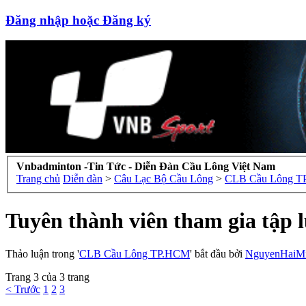
Đăng nhập hoặc Đăng ký
Vnbadminton -Tin Tức - Diễn Đàn Cầu Lông Việt Nam
Trang chủ
Diễn đàn
>
Câu Lạc Bộ Cầu Lông
>
CLB Cầu Lông 
Tuyên thành viên tham gia tập l
Thảo luận trong '
CLB Cầu Lông TP.HCM
' bắt đầu bởi
NguyenHaiM
Trang 3 của 3 trang
< Trước
1
2
3