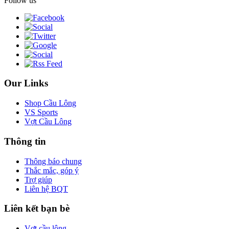
Follow us
Our Links
Shop Cầu Lông
VS Sports
Vợt Cầu Lông
Thông tin
Thông báo chung
Thắc mắc, góp ý
Trợ giúp
Liên hệ BQT
Liên kết bạn bè
Vợt cầu lông