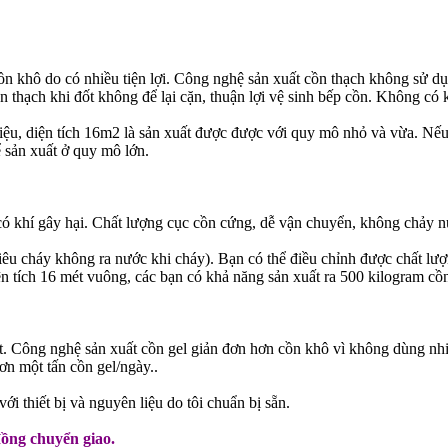
ồn khô do có nhiều tiện lợi. Công nghệ sản xuất cồn thạch không sử dụn
ồn thạch khi đốt không để lại cặn, thuận lợi vệ sinh bếp cồn. Không có 
triệu, diện tích 16m2 là sản xuất được được với quy mô nhỏ và vừa. Nếu
ể sản xuất ở quy mô lớn.
ó khí gây hại. Chất lượng cục cồn cứng, dễ vận chuyển, không chảy nư
êu cháy không ra nước khi cháy). Bạn có thể điều chỉnh được chất lượng
iện tích 16 mét vuông, các bạn có khả năng sản xuất ra 500 kilogram cồ
t. Công nghệ sản xuất cồn gel giản đơn hơn cồn khô vì không dùng nhiệ
ơn một tấn cồn gel/ngày..
ới thiết bị và nguyên liệu do tôi chuẩn bị sẵn.
đồng chuyển giao.