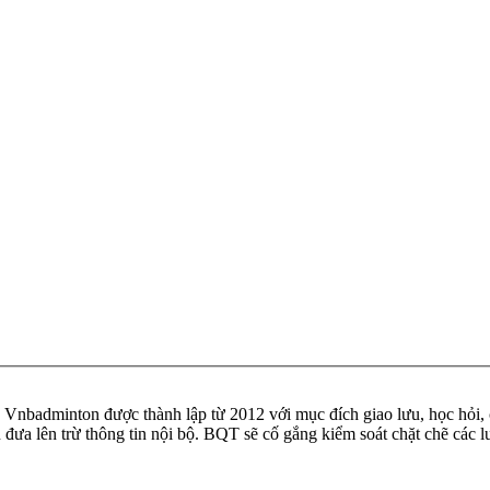
badminton được thành lập từ 2012 với mục đích giao lưu, học hỏi, ch
n đưa lên trừ thông tin nội bộ. BQT sẽ cố gắng kiểm soát chặt chẽ các