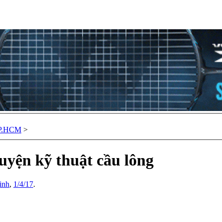
TP.HCM
>
uyện kỹ thuật cầu lông
inh
,
1/4/17
.