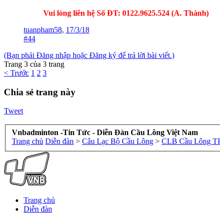
Vui lòng liên hệ Số ĐT: 0122.9625.524 (A. Thành)
tuanpham58
,
17/3/18
#44
(Bạn phải Đăng nhập hoặc Đăng ký để trả lời bài viết.)
Trang 3 của 3 trang
< Trước
1
2
3
Chia sẻ trang này
Tweet
Vnbadminton -Tin Tức - Diễn Đàn Cầu Lông Việt Nam
Trang chủ
Diễn đàn
>
Câu Lạc Bộ Cầu Lông
>
CLB Cầu Lông 
Trang chủ
Diễn đàn