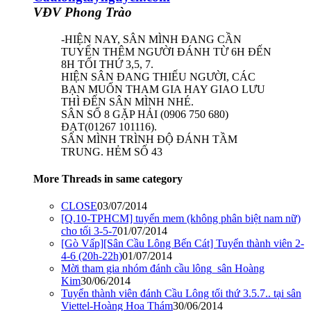
VĐV Phong Trào
-HIỆN NAY, SÂN MÌNH ĐANG CẦN
TUYỂN THÊM NGƯỜI ĐÁNH TỪ 6H ĐẾN
8H TỐI THỨ 3,5, 7.
HIỆN SÂN ĐANG THIẾU NGƯỜI, CÁC
BẠN MUỐN THAM GIA HAY GIAO LƯU
THÌ ĐẾN SÂN MÌNH NHÉ.
SÂN SỐ 8 GẶP HẢI (0906 750 680)
ĐẠT(01267 101116).
SÂN MÌNH TRÌNH ĐỘ ĐÁNH TẦM
TRUNG. HẺM SỐ 43
More Threads in same category
CLOSE
03/07/2014
[Q.10-TPHCM] tuyển mem (không phân biệt nam nữ)
cho tối 3-5-7
01/07/2014
[Gò Vấp][Sân Cầu Lông Bến Cát] Tuyển thành viên 2-
4-6 (20h-22h)
01/07/2014
Mời tham gia nhóm đánh cầu lông_sân Hoàng
Kim
30/06/2014
Tuyển thành viên đánh Cầu Lông tối thứ 3.5.7.. tại sân
Viettel-Hoàng Hoa Thám
30/06/2014