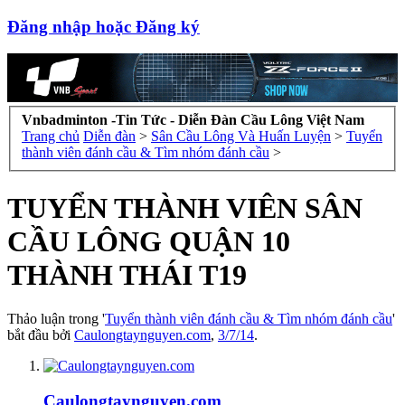
Đăng nhập hoặc Đăng ký
Vnbadminton -Tin Tức - Diễn Đàn Cầu Lông Việt Nam
Trang chủ
Diễn đàn
>
Sân Cầu Lông Và Huấn Luyện
>
Tuyển
thành viên đánh cầu & Tìm nhóm đánh cầu
>
TUYỂN THÀNH VIÊN SÂN
CẦU LÔNG QUẬN 10
THÀNH THÁI T19
Thảo luận trong '
Tuyển thành viên đánh cầu & Tìm nhóm đánh cầu
'
bắt đầu bởi
Caulongtaynguyen.com
,
3/7/14
.
Caulongtaynguyen.com