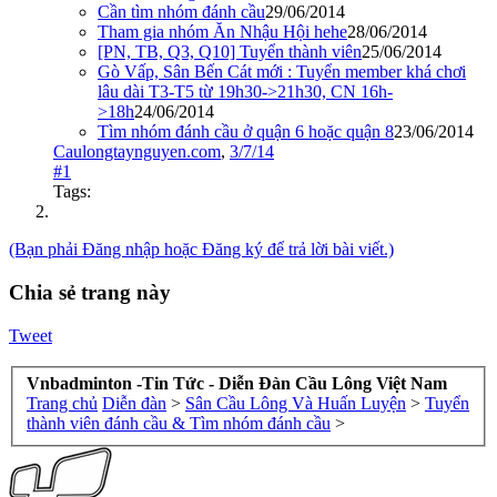
Cần tìm nhóm đánh cầu
29/06/2014
Tham gia nhóm Ăn Nhậu Hội hehe
28/06/2014
[PN, TB, Q3, Q10] Tuyển thành viên
25/06/2014
Gò Vấp, Sân Bến Cát mới : Tuyển member khá chơi
lâu dài T3-T5 từ 19h30->21h30, CN 16h-
>18h
24/06/2014
Tìm nhóm đánh cầu ở quận 6 hoặc quận 8
23/06/2014
Caulongtaynguyen.com
,
3/7/14
#1
Tags:
(Bạn phải Đăng nhập hoặc Đăng ký để trả lời bài viết.)
Chia sẻ trang này
Tweet
Vnbadminton -Tin Tức - Diễn Đàn Cầu Lông Việt Nam
Trang chủ
Diễn đàn
>
Sân Cầu Lông Và Huấn Luyện
>
Tuyển
thành viên đánh cầu & Tìm nhóm đánh cầu
>