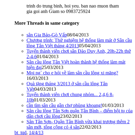
trinh do trung binh, hoi yeu. ban nao muon tham
gia goi anh Giam so 0983725924
More Threads in same category
sân Gia Bảo-Gò Vấp
08/04/2013
Chương trình: Thử nghiệm hệ thống làm mát ở Sân cầu
lông Tân Việt tháng 4/2013
05/04/2013
Tuyển thành viên chơi sân Đào Duy Anh, 20h-22h thứ
2-4-6
01/04/2013
Sân cầu lông Tân Việt hoàn thành hệ thống làm mát
hiện đại
25/03/2013
Mọi ng` cho e hỏi về làm sân cầu lông xi măng?
16/03/2013
Quà tặng tháng 3/2013 ở sân cầu lông Tân
Việt
04/03/2013
Tuyển thành viên chơi chung nhóm... 2,4,6 8-
10h
01/03/2013
cần tìm sân cầu gần chợ phùng khoang!
01/03/2013
Sân cầu lông Tân Sơn quận Tân Bình – điểm hội tụ của
dân chơi cầu lông
23/02/2013
Sân Tân Sơn- Quận Tân Bình vừa khai trương thêm 2
sân mới, tổng cộng có 4 sân
22/02/2013
bt_tqd
,
14/4/13