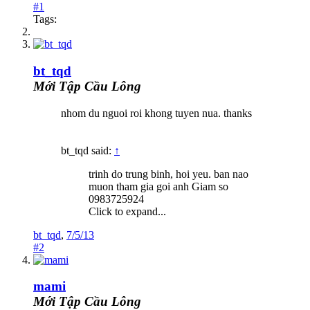
#1
Tags:
bt_tqd
Mới Tập Cầu Lông
nhom du nguoi roi khong tuyen nua. thanks
bt_tqd said:
↑
trinh do trung binh, hoi yeu. ban nao
muon tham gia goi anh Giam so
0983725924
Click to expand...
bt_tqd
,
7/5/13
#2
mami
Mới Tập Cầu Lông