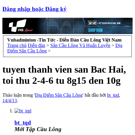
Đăng nhập hoặc Đăng ký
Vnbadminton -Tin Tức - Diễn Đàn Cầu Lông Việt Nam
Trang chủ
Diễn đàn
>
Sân Cầu Lông Và Huấn Luyện
>
Địa
Điểm Sân Cầu Lông
>
tuyen thanh vien san Bac Hai,
toi thu 2-4-6 tu 8g15 den 10g
Thảo luận trong '
Địa Điểm Sân Cầu Lông
' bắt đầu bởi
bt_tqd
,
14/4/13
.
bt_tqd
Mới Tập Cầu Lông