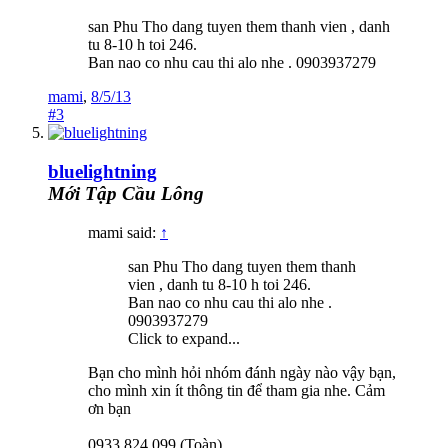
san Phu Tho dang tuyen them thanh vien , danh
tu 8-10 h toi 246.
Ban nao co nhu cau thi alo nhe . 0903937279
mami
,
8/5/13
#3
bluelightning
Mới Tập Cầu Lông
mami said:
↑
san Phu Tho dang tuyen them thanh
vien , danh tu 8-10 h toi 246.
Ban nao co nhu cau thi alo nhe .
0903937279
Click to expand...
Bạn cho mình hỏi nhóm đánh ngày nào vậy bạn,
cho mình xin ít thông tin để tham gia nhe. Cảm
ơn bạn
0933.824.099 (Toàn)