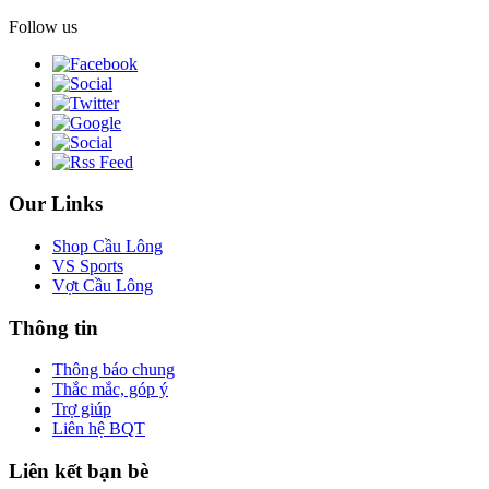
Follow us
Our Links
Shop Cầu Lông
VS Sports
Vợt Cầu Lông
Thông tin
Thông báo chung
Thắc mắc, góp ý
Trợ giúp
Liên hệ BQT
Liên kết bạn bè