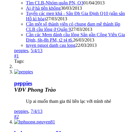
Tìm CLB-Nhóm quận PN, Q3
01/04/2013
Ai ở hà tiên không
30/03/2013
Tuyển các men khá - Sân Đh Gia Định Q10 (gần sân
Hồ kì hòa)
27/03/2013
Cần một số thành viên có chung đam mê thành lập
CLB cầu lông ở Quận 9
27/03/2013
Cần các Mem đánh cầu lông Sân gần Công Viên Gia
Định, 6h-8h PM, t2 t4 t6.
26/03/2013
tuyen nguoi danh cau long
22/03/2013
peppies
,
5/4/13
#1
Tags:
peppies
VĐV Phong Trào
Up ai muốn tham gia thì liên lạc với mình nhé
peppies
,
7/4/13
#2