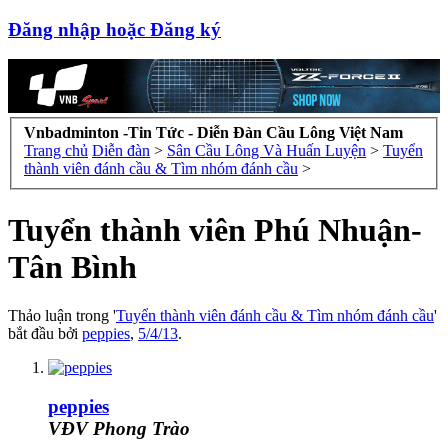
Đăng nhập hoặc Đăng ký
Vnbadminton -Tin Tức - Diễn Đàn Cầu Lông Việt Nam
Trang chủ
Diễn đàn
>
Sân Cầu Lông Và Huấn Luyện
>
Tuyển
thành viên đánh cầu & Tìm nhóm đánh cầu
>
Tuyển thành viên Phú Nhuận-
Tân Bình
Thảo luận trong '
Tuyển thành viên đánh cầu & Tìm nhóm đánh cầu
'
bắt đầu bởi
peppies
,
5/4/13
.
peppies
VĐV Phong Trào