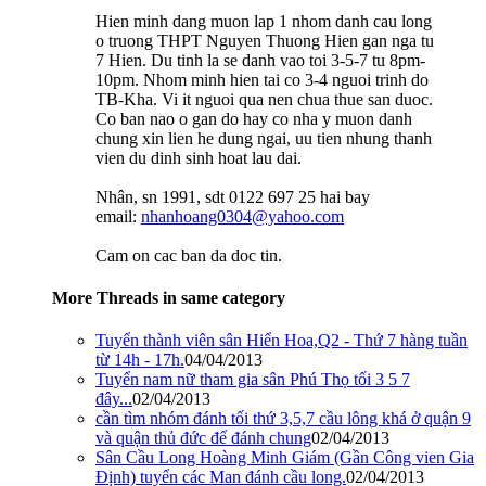
Hien minh dang muon lap 1 nhom danh cau long
o truong THPT Nguyen Thuong Hien gan nga tu
7 Hien. Du tinh la se danh vao toi 3-5-7 tu 8pm-
10pm. Nhom minh hien tai co 3-4 nguoi trinh do
TB-Kha. Vi it nguoi qua nen chua thue san duoc.
Co ban nao o gan do hay co nha y muon danh
chung xin lien he dung ngai, uu tien nhung thanh
vien du dinh sinh hoat lau dai.
Nhân, sn 1991, sdt 0122 697 25 hai bay
email:
nhanhoang0304@yahoo.com
Cam on cac ban da doc tin.
More Threads in same category
Tuyển thành viên sân Hiển Hoa,Q2 - Thứ 7 hàng tuần
từ 14h - 17h.
04/04/2013
Tuyển nam nữ tham gia sân Phú Thọ tối 3 5 7
đây...
02/04/2013
cần tìm nhóm đánh tối thứ 3,5,7 cầu lông khá ở quận 9
và quận thủ đức để đánh chung
02/04/2013
Sân Cầu Long Hoàng Minh Giám (Gần Công vien Gia
Định) tuyển các Man đánh cầu long.
02/04/2013