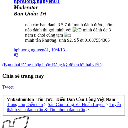
hphuong.nguyen81
Moderator
Ban Quản Trị
nếu các bạn đánh 3 5 7 thì mình đánh được, hôm
nào đánh thì gọi mình với
mình đánh đc 3
năm r, chơi cũng tạm
mình tên Phương, sinh 92. Số đt 01687554305
hphuong.nguyen81
,
10/4/13
#3
(Bạn phải Đăng nhập hoặc Đăng ký để trả lời bài viết.)
Chia sẻ trang này
Tweet
Vnbadminton -Tin Tức - Diễn Đàn Cầu Lông Việt Nam
Trang chủ
Diễn đàn
>
Sân Cầu Lông Và Huấn Luyện
>
Tuyển
thành viên đánh cầu & Tìm nhóm đánh cầu
>