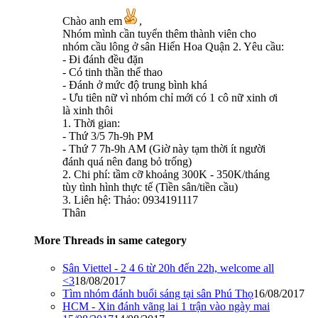
Chào anh em
,
Nhóm mình cần tuyển thêm thành viên cho
nhóm cầu lông ở sân Hiển Hoa Quận 2. Yêu cầu:
- Đi đánh đều đặn
- Có tinh thần thể thao
- Đánh ở mức độ trung bình khá
- Ưu tiên nữ vì nhóm chỉ mới có 1 cô nữ xinh ơi
là xinh thôi
1. Thời gian:
- Thứ 3/5 7h-9h PM
- Thứ 7 7h-9h AM (Giờ này tạm thời ít người
đánh quá nên đang bỏ trống)
2. Chi phí: tầm cỡ khoảng 300K - 350K/tháng
tùy tình hình thực tế (Tiền sân/tiền cầu)
3. Liên hệ: Thảo: 0934191117
Thân
More Threads in same category
Sân Viettel - 2 4 6 từ 20h đến 22h, welcome all
<3
18/08/2017
Tìm nhóm đánh buổi sáng tại sân Phú Thọ
16/08/2017
HCM - Xin đánh vãng lai 1 trận vào ngày mai