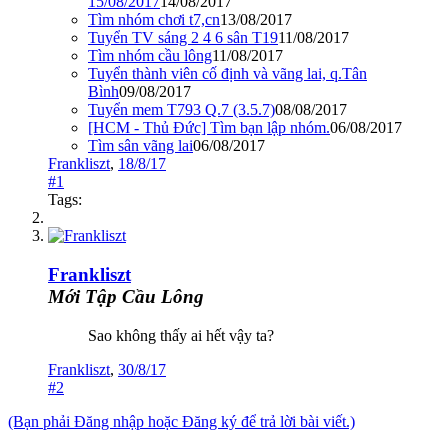
15/08/2017
14/08/2017
Tìm nhóm chơi t7,cn
13/08/2017
Tuyển TV sáng 2 4 6 sân T19
11/08/2017
Tìm nhóm cầu lông
11/08/2017
Tuyển thành viên cố định và vãng lai, q.Tân
Bình
09/08/2017
Tuyển mem T793 Q.7 (3.5.7)
08/08/2017
[HCM - Thủ Đức] Tìm bạn lập nhóm.
06/08/2017
Tìm sân vãng lai
06/08/2017
Frankliszt
,
18/8/17
#1
Tags:
Frankliszt
Mới Tập Cầu Lông
Sao không thấy ai hết vậy ta?
Frankliszt
,
30/8/17
#2
(Bạn phải Đăng nhập hoặc Đăng ký để trả lời bài viết.)