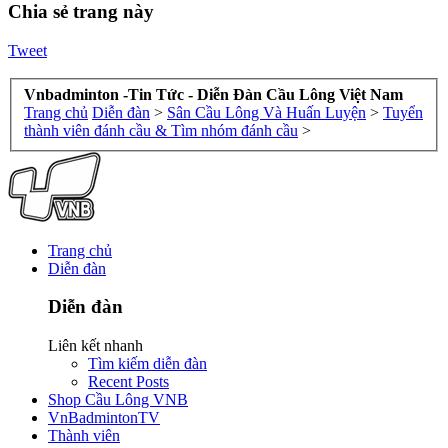
Chia sẻ trang này
Tweet
Vnbadminton -Tin Tức - Diễn Đàn Cầu Lông Việt Nam
Trang chủ
Diễn đàn
>
Sân Cầu Lông Và Huấn Luyện
>
Tuyển
thành viên đánh cầu & Tìm nhóm đánh cầu
>
Trang chủ
Diễn đàn
Diễn đàn
Liên kết nhanh
Tìm kiếm diễn đàn
Recent Posts
Shop Cầu Lông VNB
VnBadmintonTV
Thành viên