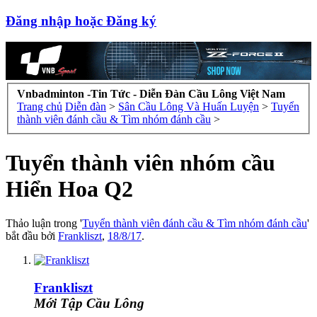
Đăng nhập hoặc Đăng ký
Vnbadminton -Tin Tức - Diễn Đàn Cầu Lông Việt Nam
Trang chủ
Diễn đàn
>
Sân Cầu Lông Và Huấn Luyện
>
Tuyển
thành viên đánh cầu & Tìm nhóm đánh cầu
>
Tuyển thành viên nhóm cầu
Hiển Hoa Q2
Thảo luận trong '
Tuyển thành viên đánh cầu & Tìm nhóm đánh cầu
'
bắt đầu bởi
Frankliszt
,
18/8/17
.
Frankliszt
Mới Tập Cầu Lông