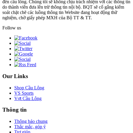
đến cầu lông. Chúng tôi sẽ không chịu trách nhiệm với các thông tin
do thành viên đưa lên trừ thông tin nội bộ. BQT sẽ cố gắng kiểm
soát chặt chẽ các luồng thông tin Website đang hoạt động thử
nghiệm, chờ giấy phép MXH của Bộ TT & TT.
Follow us
Our Links
Shop Cầu Lông
VS Sports
Vợt Cầu Lông
Thông tin
Thông báo chung
Thắc mắc, góp ý
Trợ giúp