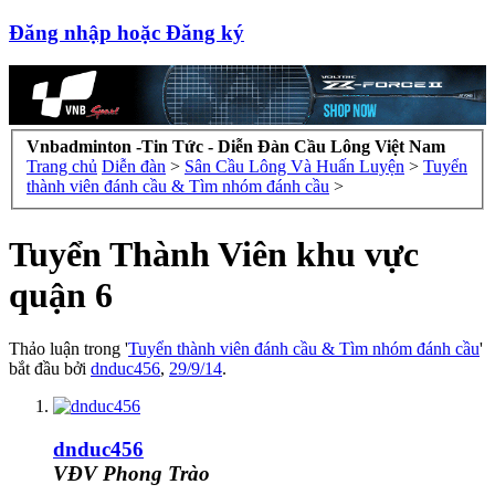
Đăng nhập hoặc Đăng ký
Vnbadminton -Tin Tức - Diễn Đàn Cầu Lông Việt Nam
Trang chủ
Diễn đàn
>
Sân Cầu Lông Và Huấn Luyện
>
Tuyển
thành viên đánh cầu & Tìm nhóm đánh cầu
>
Tuyển Thành Viên khu vực
quận 6
Thảo luận trong '
Tuyển thành viên đánh cầu & Tìm nhóm đánh cầu
'
bắt đầu bởi
dnduc456
,
29/9/14
.
dnduc456
VĐV Phong Trào