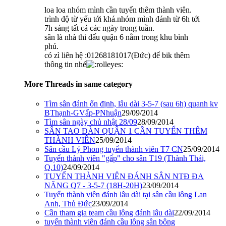
loa loa nhóm mình cần tuyển thêm thành viên.
trình độ từ yếu tới khá.nhóm mình đánh từ 6h tới
7h sáng tất cả các ngày trong tuần.
sân là nhà thi đấu quận 6 nằm trong khu bình
phú.
có zì liên hệ :01268181017(Đức) để bik thêm
thông tin nhé
More Threads in same category
Tìm sân đánh ổn định, lâu dài 3-5-7 (sau 6h) quanh kv
BThạnh-GVấp-PNhuận
29/09/2014
Tìm sân ngày chủ nhật 28/09
28/09/2014
SÂN TAO ĐÀN QUẬN 1 CẦN TUYỂN THÊM
THÀNH VIÊN
25/09/2014
Sân cầu Lý Phong tuyển thành viên T7 CN
25/09/2014
Tuyển thành viên "gấp" cho sân T19 (Thành Thái,
Q.10)
24/09/2014
TUYỂN THÀNH VIÊN ĐÁNH SÂN NTĐ ĐA
NĂNG Q7 - 3-5-7 (18H-20H)
23/09/2014
Tuyển thành viên đánh lâu dài tại sân cầu lông Lan
Anh, Thủ Đức
23/09/2014
Cần tham gia team cầu lông đánh lâu dài
22/09/2014
tuyển thành viên đánh cầu lông sân bông