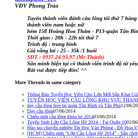
VĐV Phong Trào
Tuyển thành viên đánh
cầu lông
tối thứ 7 hàng 
thành viên nam hoặc nữ
hẻm 158 Hoàng Hoa Thám - P13-quận Tân Bìn
Thời gian : 20h - 22h tối thứ 7
Trình độ : trung bình
Giá vãng lai : 25 - 3
5
k /1 buổi
SĐT : 0937.24.93.97 (Mr Thành)
Sân mình hiện tại có thành viên trình độ từ yếu
Rất vui được tiếp đón! ^^
More Threads in same category
Thông Báo Tuyển Học Viên Cho Lớp Mới Sắp Khai Gi
TUYỂN HỌC VIÊN CẦU LÔNG KHU VỰC THANH 
dạy cầu lông free tại quận Tân Bình và Tân Phú
12/06/2
Dạy cầu lông
07/06/2014
Chiêu sinh cầu lông khóa hè 2014
03/06/2014
Tuyển Sinh Lớp Cầu Lông Hè 2014 - Tại Quận 10
02/06
Đào tạo chuyên nghiệp Tin Học Văn Phòng - Đồ Họa Vi
[HCM] Chiêu sinh "Lớp Cầu Lông Hè 2014" - Sân chơi h