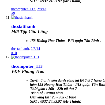
SĐT : 0937.24.93.97 (Mr Thành)
thcomputer_113
,
2/8/14
#9
thcstatthanh
Mới Tập Cầu Lông
158 Hoàng Hoa Thám - P13-quận Tân Bình .
thcstatthanh
,
2/8/14
#10
thcomputer_113
VĐV Phong Trào
Tuyển thành viên đánh vãng lai tối thứ 7 hàng tu
hẻm 158 Hoàng Hoa Thám - P13-quận Tân Bình
Thời gian : 20h - 22h tối thứ 7
Trình độ : trung bình
Giá vãng lai : 25 - 30k /1 buổi
SĐT : 0937.24.93.97 (Mr Thành)