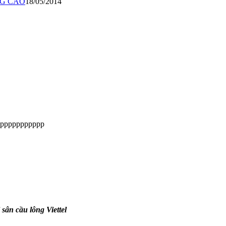
NG CAO
18/05/2014
ppppppppppp
 sân cầu lông Viettel