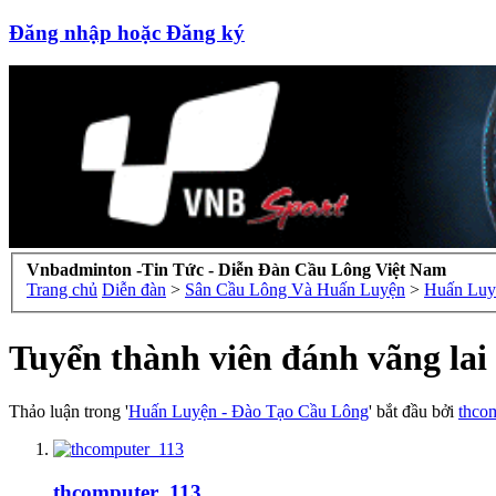
Đăng nhập hoặc Đăng ký
Vnbadminton -Tin Tức - Diễn Đàn Cầu Lông Việt Nam
Trang chủ
Diễn đàn
>
Sân Cầu Lông Và Huấn Luyện
>
Huấn Luy
Tuyển thành viên đánh vãng lai 
Thảo luận trong '
Huấn Luyện - Đào Tạo Cầu Lông
' bắt đầu bởi
thco
thcomputer_113