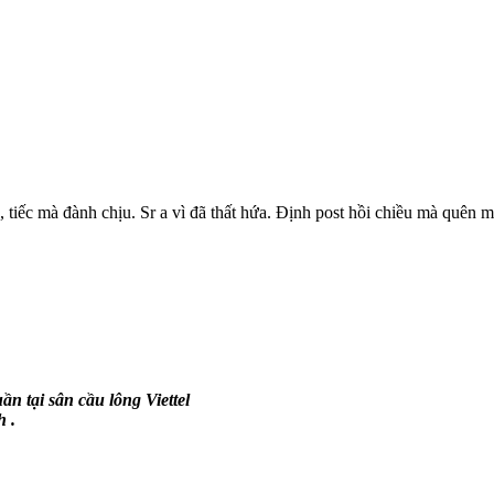
iếc mà đành chịu. Sr a vì đã thất hứa. Định post hồi chiều mà quên m
ần tại sân cầu lông Viettel
 .