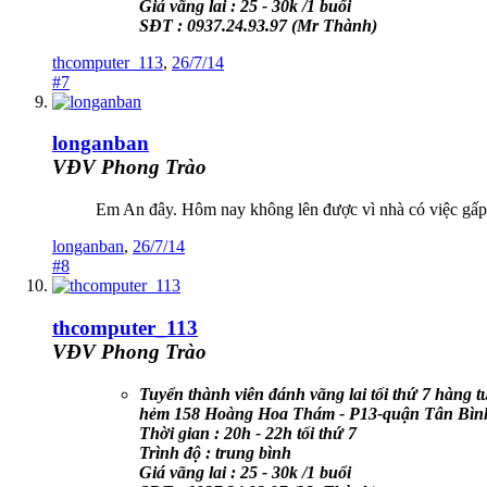
Giá vãng lai : 25 - 30k /1 buổi
SĐT : 0937.24.93.97 (Mr Thành)
thcomputer_113
,
26/7/14
#7
longanban
VĐV Phong Trào
Em An đây. Hôm nay không lên được vì nhà có việc gấp, t
longanban
,
26/7/14
#8
thcomputer_113
VĐV Phong Trào
Tuyển thành viên đánh vãng lai tối thứ 7 hàng tu
hẻm 158 Hoàng Hoa Thám - P13-quận Tân Bình
Thời gian : 20h - 22h tối thứ 7
Trình độ : trung bình
Giá vãng lai : 25 - 30k /1 buổi