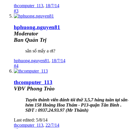
thcomputer_113
,
18/7/14
#3
hphuong.nguyen81
Moderator
Ban Quản Trị
sân số mấy a ơi?
hphuong.nguyen81
,
18/7/14
#4
thcomputer_113
VĐV Phong Trào
Tuyển thành viên đánh tối thứ 3,5,7 hàng tuần tại sân 
hẻm 158 Hoàng Hoa Thám - P13-quận Tân Bình .
SĐT : 0937.24.93.97 (Mr Thành)
Last edited:
5/8/14
thcomputer_113
,
22/7/14