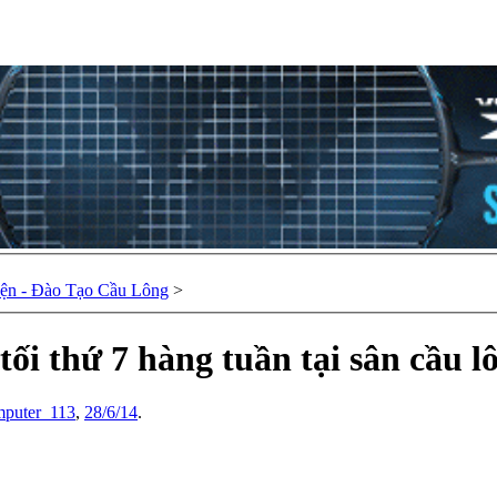
ện - Đào Tạo Cầu Lông
>
tối thứ 7 hàng tuần tại sân cầu
mputer_113
,
28/6/14
.