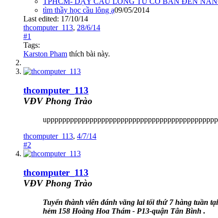
TPHCM- DẠY CẦU LÔNG TỪ CƠ BẢN ĐẾN NÂ
tìm thầy học cầu lông ạ
09/05/2014
Last edited:
17/10/14
thcomputer_113
,
28/6/14
#1
Tags:
Karston Pham
thích bài này.
thcomputer_113
VĐV Phong Trào
upppppppppppppppppppppppppppppppppppppppppppp
thcomputer_113
,
4/7/14
#2
thcomputer_113
VĐV Phong Trào
Tuyển thành viên đánh vãng lai tối thứ 7 hàng tuần tại
hẻm 158 Hoàng Hoa Thám - P13-quận Tân Bình .