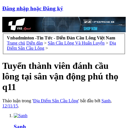
Đăng nhập hoặc Đăng ký
Vnbadminton -Tin Tức - Diễn Đàn Cầu Lông Việt Nam
Trang chủ
Diễn đàn
>
Sân Cầu Lông Và Huấn Luyện
>
Địa
Điểm Sân Cầu Lông
>
Tuyển thành viên đánh cầu
lông tại sân vận động phú thọ
q11
Thảo luận trong '
Địa Điểm Sân Cầu Lông
' bắt đầu bởi
Sanh
,
12/11/15
.
Sanh