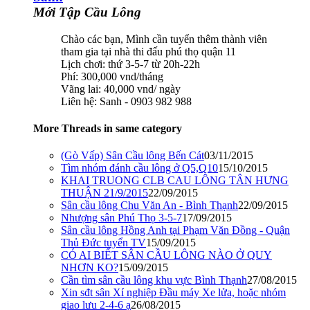
Mới Tập Cầu Lông
Chào các bạn, Mình cần tuyển thêm thành viên
tham gia tại nhà thi đấu phú thọ quận 11
Lịch chơi: thứ 3-5-7 từ 20h-22h
Phí: 300,000 vnd/tháng
Vãng lai: 40,000 vnd/ ngày
Liên hệ: Sanh - 0903 982 988
More Threads in same category
(Gò Vấp) Sân Cầu lông Bến Cát
03/11/2015
Tìm nhóm đánh cầu lông ở Q5,Q10
15/10/2015
KHAI TRUONG CLB CAU LÔNG TÂN HƯNG
THUẬN 21/9/2015
22/09/2015
Sân cầu lông Chu Văn An - Bình Thạnh
22/09/2015
Nhượng sân Phú Thọ 3-5-7
17/09/2015
Sân cầu lông Hồng Anh tại Phạm Văn Đồng - Quận
Thủ Đức tuyển TV
15/09/2015
CÓ AI BIẾT SÂN CẦU LÔNG NÀO Ở QUY
NHƠN KO?
15/09/2015
Cần tìm sân cầu lông khu vực Bình Thạnh
27/08/2015
Xin sđt sân Xí nghiệp Đầu máy Xe lửa, hoặc nhóm
giao lưu 2-4-6 ạ
26/08/2015