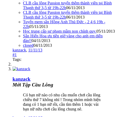
CLB cầu lông Passion tuyển thêm thành viên tại Bình
Thạnh thứ 3-5 từ 19h-22h
06/11/2013
CLB cầu lông Passion tuyển thêm thành viên tại Bình
Thạnh thứ 3-5 từ 19h-22h
06/11/2013
Tuyển mem sân Hồng Anh Thủ Đức - 2 4 6 19h -
22h
05/11/2013
Học trung cấp sư phạm mầm non chính quy.
05/11/2013
Sân Hiển Hoa ưu tiên giờ vàng cho anh em diễn
đàn!!
04/11/2013
closed
04/11/2013
kanzack
,
11/11/13
#1
Tags:
kanzack
Mới Tập Cầu Lông
Có bạn nữ nào có nhu cầu muốn chơi cầu lông
chiều thứ 7 không nhỉ ! Trong nhóm mình hiện
đang có 1 bạn nữ rồi, cần tìm thêm 1 hoặc vài
bạn nữ nữa chơi cầu lông chung nè.