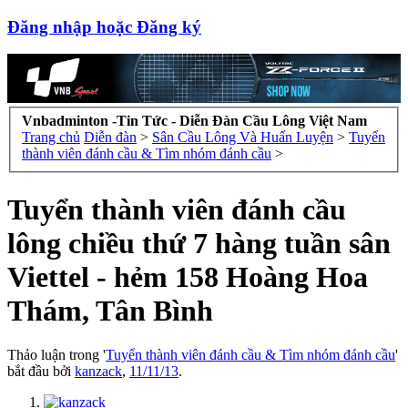
Đăng nhập hoặc Đăng ký
Vnbadminton -Tin Tức - Diễn Đàn Cầu Lông Việt Nam
Trang chủ
Diễn đàn
>
Sân Cầu Lông Và Huấn Luyện
>
Tuyển
thành viên đánh cầu & Tìm nhóm đánh cầu
>
Tuyển thành viên đánh cầu
lông chiều thứ 7 hàng tuần sân
Viettel - hẻm 158 Hoàng Hoa
Thám, Tân Bình
Thảo luận trong '
Tuyển thành viên đánh cầu & Tìm nhóm đánh cầu
'
bắt đầu bởi
kanzack
,
11/11/13
.