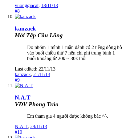
vuonggiacat
,
18/11/13
#8
kanzack
Mới Tập Cầu Lông
Do nhóm 1 mình 1 tuần đánh có 2 tiếng đồng hồ
vào buổi chiều thứ 7 nên chi phí trung bình 1
buổi khoảng từ 20k ~ 30k thôi
Last edited:
22/11/13
kanzack
,
21/11/13
#9
N.A.T
VĐV Phong Trào
Em tham gia 4 người được không bác ^^.
N.A.T
,
29/11/13
#10