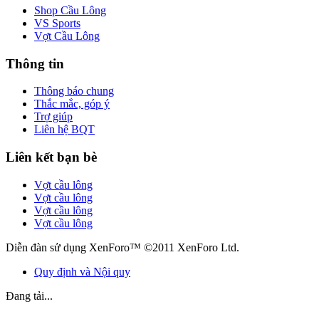
Shop Cầu Lông
VS Sports
Vợt Cầu Lông
Thông tin
Thông báo chung
Thắc mắc, góp ý
Trợ giúp
Liên hệ BQT
Liên kết bạn bè
Vợt cầu lông
Vợt cầu lông
Vợt cầu lông
Vợt cầu lông
Diễn đàn sử dụng XenForo™ ©2011 XenForo Ltd.
Quy định và Nội quy
Đang tải...