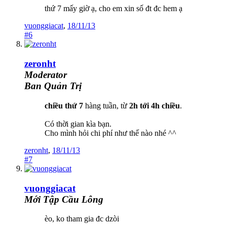
thứ 7 mấy giờ ạ, cho em xin số đt đc hem ạ
vuonggiacat
,
18/11/13
#6
zeronht
Moderator
Ban Quản Trị
chiều thứ 7
hàng tuần, từ
2h tới 4h chiều
.
Có thời gian kìa bạn.
Cho mình hỏi chi phí như thế nào nhé ^^
zeronht
,
18/11/13
#7
vuonggiacat
Mới Tập Cầu Lông
èo, ko tham gia đc dzòi