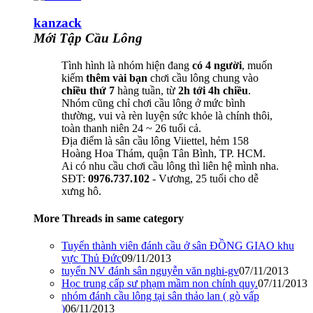
kanzack
Mới Tập Cầu Lông
Tình hình là nhóm hiện đang
có 4 người
, muốn
kiếm
thêm vài bạn
chơi cầu lông chung vào
chiều thứ 7
hàng tuần, từ
2h tới 4h chiều
.
Nhóm cũng chỉ chơi cầu lông ở mức bình
thường, vui và rèn luyện sức khỏe là chính thôi,
toàn thanh niên 24 ~ 26 tuổi cả.
Địa điểm là sân cầu lông Viiettel, hẻm 158
Hoàng Hoa Thám, quận Tân Bình, TP. HCM.
Ai có nhu cầu chơi cầu lông thì liên hệ mình nha.
SĐT:
0976.737.102
- Vương, 25 tuổi cho dễ
xưng hô.
More Threads in same category
Tuyển thành viên đánh cầu ở sân ĐỒNG GIAO khu
vực Thủ Đức
09/11/2013
tuyển NV đánh sân nguyễn văn nghi-gv
07/11/2013
Học trung cấp sư phạm mầm non chính quy.
07/11/2013
nhóm đánh cầu lông tại sân thảo lan ( gò vấp
)
06/11/2013