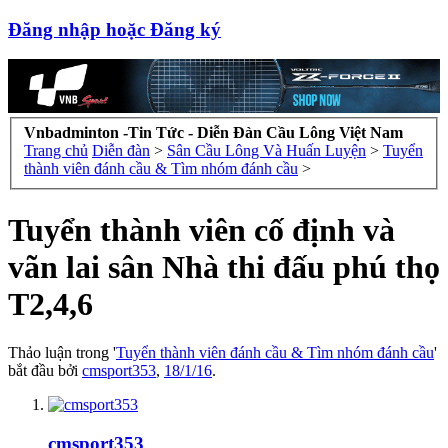
Đăng nhập hoặc Đăng ký
Vnbadminton -Tin Tức - Diễn Đàn Cầu Lông Việt Nam
Trang chủ
Diễn đàn
>
Sân Cầu Lông Và Huấn Luyện
>
Tuyển
thành viên đánh cầu & Tìm nhóm đánh cầu
>
Tuyển thành viên cố định và
vãn lai sân Nhà thi đấu phú thọ
T2,4,6
Thảo luận trong '
Tuyển thành viên đánh cầu & Tìm nhóm đánh cầu
'
bắt đầu bởi
cmsport353
,
18/1/16
.
cmsport353