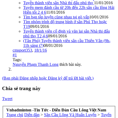
Tuyển thành viên sân Nhà thi đấu phú thọ ̉
11/01/2016
Tuyển mem đánh cầu từ 20h đến 22h sân cầu lông Hải
Hiền tối 2 4 6
11/01/2016
Tìm bạn tập luyện cùng nhau tại gò vấp
10/01/2016
Tìm nhóm trình độ trung bình ở sân Phú Thọ hoặc
T19
09/01/2016
Tuyển thành viên cố định và vãn lai sân Nhà thi đấu
phú thọ T2,4,6
09/01/2016
(Tân Phú) Tuyển thành viên sân cầu Thiên Vân (9h-
11h sáng t7)
08/01/2016
cmsport353
,
18/1/16
#1
Tags:
Nguyễn Phạm Thanh Long
thích bài này.
(Bạn phải Đăng nhập hoặc Đăng ký để trả lời bài viết.)
Chia sẻ trang này
Tweet
Vnbadminton -Tin Tức - Diễn Đàn Cầu Lông Việt Nam
Trang chủ
Diễn đàn
>
Sân Cầu Lông Và Huấn Luyện
>
Tuyển