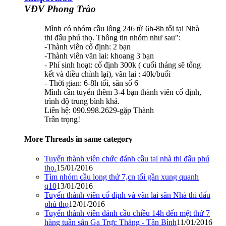
VĐV Phong Trào
Mình có nhóm cầu lông 246 từ 6h-8h tối tại Nhà
thi đấu phú thọ. Thông tin nhóm như sau":
-Thành viên cố định: 2 bạn
-Thành viên vãn lai: khoang 3 bạn
- Phí sinh hoạt: cố định 300k ( cuối tháng sẽ tổng
kết và điều chỉnh lại), vãn lai : 40k/buổi
- Thời gian: 6-8h tối, sân số 6
Mình cần tuyển thêm 3-4 bạn thành viên cố định,
trình độ trung bình khá.
Liên hệ: 090.998.2629-gặp Thành
Trân trọng!
More Threads in same category
Tuyển thành viên chức đánh cầu tại nhà thi đấu phú
thọ.
15/01/2016
Tìm nhóm cầu long thứ 7,cn tối gần xung quanh
q10
13/01/2016
Tuyển thành viên cố định và vãn lai sân Nhà thi đấu
phú thọ
12/01/2016
Tuyển thành viên đánh cầu chiều 14h đến mệt thứ 7
hàng tuần sân Ga Trực Thăng - Tân Bình
11/01/2016