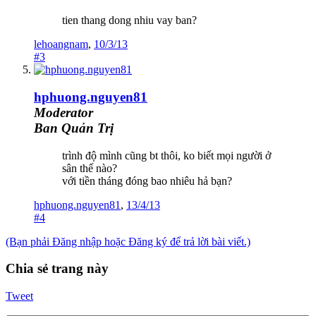
tien thang dong nhiu vay ban?
lehoangnam
,
10/3/13
#3
hphuong.nguyen81
Moderator
Ban Quản Trị
trình độ mình cũng bt thôi, ko biết mọi người ở
sân thế nào?
với tiền tháng đóng bao nhiêu hả bạn?
hphuong.nguyen81
,
13/4/13
#4
(Bạn phải Đăng nhập hoặc Đăng ký để trả lời bài viết.)
Chia sẻ trang này
Tweet