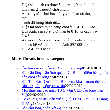
Hiện sân mình có được 5 người, giờ mình muốn
tìm thêm 2-3 người chơi chung...
Ae trong sân chơi hòa đồng với nhau rất thoại
mái...
Trình độ trung bình-tốt...
Hiện tại nhóm mình đang chơi ở CLB 136 Đào
Duy Anh, sân số 9, thời gian từ 8-10 tối các ngày
2,4,6
Ae nào chưa có sân hoặc muốn gia nhập nhóm
thì liên hệ với mình: Tuấn Anh 0975005204
HCM-Bình Thạnh
More Threads in same category
cần tìm sân cầu gần chợ phùng khoang!
01/03/2013
Sân cầu lông Tân Sơn quận Tân Bình – điểm hội tụ của
dân chơi cầu lông
23/02/2013
Sân Tân Sơn- Quận Tân Bình vừa khai trương thêm 2
sân mới, tổng cộng có 4 sân
22/02/2013
Mời thuê sân các ngày T3-5-7 tại CLB cầu lông Tân
Việt
22/02/2013
Tổ chức giao lưu đầu xuân Quý Tị 2013 tại CLB Hàng
Dương
18/02/2013
Sân cầu lông đoàn kết - q12
31/01/2013