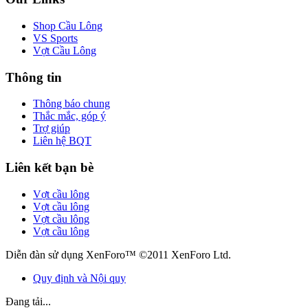
Shop Cầu Lông
VS Sports
Vợt Cầu Lông
Thông tin
Thông báo chung
Thắc mắc, góp ý
Trợ giúp
Liên hệ BQT
Liên kết bạn bè
Vợt cầu lông
Vợt cầu lông
Vợt cầu lông
Vợt cầu lông
Diễn đàn sử dụng XenForo™ ©2011 XenForo Ltd.
Quy định và Nội quy
Đang tải...