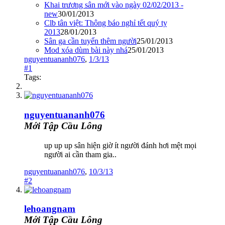
Khai trương sân mới vào ngày 02/02/2013 -
new
30/01/2013
Clb tân việt: Thông báo nghỉ tết quý tỵ
2013
28/01/2013
Sân ga cần tuyển thêm người
25/01/2013
Mod xóa dùm bài này nhá
25/01/2013
nguyentuananh076
,
1/3/13
#1
Tags:
nguyentuananh076
Mới Tập Cầu Lông
up up up sân hiện giờ ít người đánh hơi mệt mọi
người ai cần tham gia..
nguyentuananh076
,
10/3/13
#2
lehoangnam
Mới Tập Cầu Lông