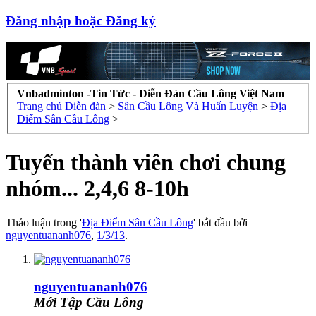
Đăng nhập hoặc Đăng ký
Vnbadminton -Tin Tức - Diễn Đàn Cầu Lông Việt Nam
Trang chủ
Diễn đàn
>
Sân Cầu Lông Và Huấn Luyện
>
Địa
Điểm Sân Cầu Lông
>
Tuyển thành viên chơi chung
nhóm... 2,4,6 8-10h
Thảo luận trong '
Địa Điểm Sân Cầu Lông
' bắt đầu bởi
nguyentuananh076
,
1/3/13
.
nguyentuananh076
Mới Tập Cầu Lông